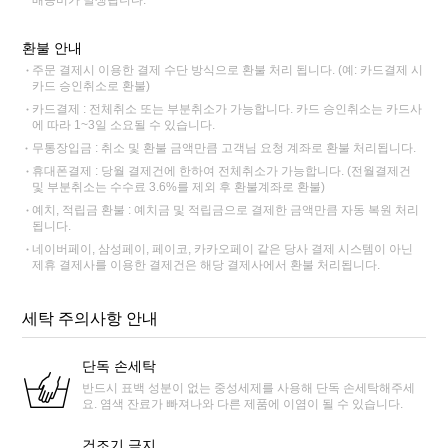
환불 안내
주문 결제시 이용한 결제 수단 방식으로 환불 처리 됩니다. (예: 카드결제 시
카드 승인취소로 환불)
카드결제 : 전체취소 또는 부분취소가 가능합니다. 카드 승인취소는 카드사
에 따라 1~3일 소요될 수 있습니다.
무통장입금 : 취소 및 환불 금액만큼 고객님 요청 계좌로 환불 처리됩니다.
휴대폰결제 : 당월 결제건에 한하여 전체취소가 가능합니다. (전월결제건
및 부분취소는 수수료 3.6%를 제외 후 환불계좌로 환불)
예치, 적립금 환불 : 예치금 및 적립금으로 결제한 금액만큼 자동 복원 처리
됩니다.
네이버페이, 삼성페이, 페이코, 카카오페이 같은 당사 결제 시스템이 아닌
제휴 결제사를 이용한 결제건은 해당 결제사에서 환불 처리됩니다.
세탁 주의사항 안내
단독 손세탁
반드시 표백 성분이 없는 중성세제를 사용해 단독 손세탁해주세
요. 염색 잔료가 빠져나와 다른 제품에 이염이 될 수 있습니다.
건조기 금지