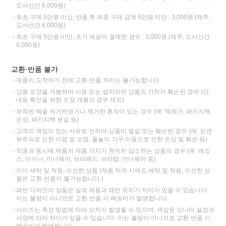
도서산간 6,000원)
최초 구매 5만원 이상, 반품 후 최종 구매 금액 5만원 미만 : 3,000원 (제주,
도서산간 6,000원)
최초 구매 5만원 미만, 초기 배송비 결제한 경우 : 3,000원 (제주, 도서산간
6,000원)
교환·반품 불가
제품이 도착하기 전에 교환·반품 처리는 불가능합니다.
상품 포장을 개봉하여 사용 또는 설치되어 상품의 가치가 훼손된 경우 (단,
내용 확인을 위한 포장 개봉의 경우 제외)
부착된 택을 제거하였거나 제거한 흔적이 있는 경우 (예: 택제거, 패키지백
손상, 패키지백 분실 등)
고객의 책임이 있는 사유로 인하여 상품이 멸실 또는 훼손된 경우 (예: 보관
부주의로 인한 이염 및 오염, 물놀이 기구 이용으로 인한 손상 및 훼손 등)
착용과 동시에 제품의 제품 가치가 현저히 감소하는 상품의 경우 (예: 레깅
스, 비키니, 이너웨어, 브라패드, 브라탑, 언더웨어 등)
이미 세탁 및 착용, 수선한 상품 (제품 하자 시에도 세탁 및 착용, 수선한 상
품은 교환·반품이 불가능합니다.)
패턴 디자인의 상품은 실제 제품과 패턴 위치가 차이가 있을 수 있습니다.
이는 불량이 아니므로 교환·반품 시 배송비가 발생합니다.
사이즈는 측정 방법에 따라 오차가 발생될 수 있으며, 색상은 모니터 설정과
사양에 따라 차이가 있을 수 있습니다. 이는 불량이 아니므로 교환·반품 시
배송비가 발생됩니다.