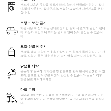
건조기 사용은 옷감을 상하게 하며, 형태가 변형되는 원인이 됩니
다.절대 사용하지 말아주세요. 서늘한 그늘에서 자연건조를 권장
합니다.
트렁크 보관 금지
제품 사용 후 젖어있는 상태로 장기간 밀폐 시 변색에 원인이 됩니
다. 자동차 트렁크 내 뜨거운 열기로 인해 옷이 손상될 수 있습니
다.
오일·선크림 주의
선크림, 태닝 오일에는 옷을 손상시키는 원료가 들어 있습니다. 선
크림, 오일이 묻은 경우 유분이 남지 않을 때까지 세탁해주세요.
맑은물 세탁
물놀이 후 물속에 화학성분 및 염분으로 인해 변색이 발생할 수 있
으며, 땀으로 인해 부분 탁생이 발생할 수 있습니다.물놀이 직후
맑은 물로 세탁해주세요.
마찰 주의
워터파크에 있는 미끄럼틀 같은 물놀이 기구에 경우 마찰로 인하
여 옷감이 상하거나 보풀이 발생할 수 있으니 사용에 주의 바랍니
다.