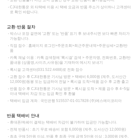
CJ대한통운 외 타택배 이용 시 택배 요금과 반품 주소가 상이하니 고객센터
로 확인 바랍니다.
교환·반품 절차
박스나 포장 겉면에 '교환' 또는 '반품' 표기 후 보내주시면 보다 빠른 처리가
가능합니다.
직접 접수 : 홈페이지 로그인>주문조회>최근주문내역>주문상세>교환/반
품
카톡 채널 이용 : 카톡 검색창에 '록시걸' 검색 > 주문자명, 전화번호, 교환/반
품내용 (상품명,사이즈,사유등)을 기재하여 메시지 보내기
록시걸 고객센터(031.522.4488)로 전화 접수
교환 접수 후 CJ대한통운 기사님 방문 > 택배비 6,000원 (제주, 도서산간
12,000원)동봉 또는 입금하여 전달 > 록시걸 도착>제품 검수 후 교환 출고
반품 접수 후 CJ대한통운 기사님 방문 > 록시걸 도착 > 제품 검수 후 4~5일
이내 택배비 차감 또는 입금 확인 후 환불
택배비 입금 계좌 : 국민은행 515537-01-017828 (주)에스에이코리아
반품 택배비 안내
휴대폰/쓱페이 결제는 택배비 차감이 불가하여 입금만 가능합니다.
전체 반품시 : 초기 무료 배송비 포함 6,000원 (제주, 도서산간 12,000원)
최초 구매 5만원 이상, 반품 후 최종 구매 금액 5만원 이상 : 3,000원 (제주,