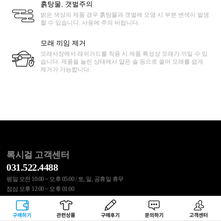
흙탕물, 갯벌주의
밝은 색상의 제품 경우 흙탕물과 갯벌에 오염 시 부분 변색이 발생
할 수 있습니다. 사용에 주의 바랍니다.
모래 끼임 제거
모래사장에서 래쉬가드를 착용 시 제품 특성상 모래가 끼일 수 있
습니다. 제품을 늘린 상태에서 얇은 솔 등으로 쓸어 모래를 쉽게
제거가 가능합니다.
록시걸 고객센터
031.522.4488
평일 오전 10:00 ~ 오후 05:00 / 토, 일, 공휴일 휴무
점심 오후 12:00 ~ 오후 01:00
반품 주소 : 서울시 송파구 동남로 20길 53 1층 CJ대한통운 록시걸
구매하기
관련상품
상품후기
문의하기
고객센터