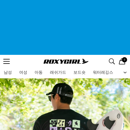
0
로고
메뉴
검색
메뉴
남성
여성
아동
래쉬가드
보드숏
워터레깅스
비치