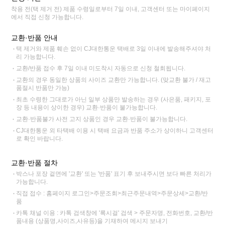
착용 전(택 제거 전) 제품 수령일로부터 7일 이내, 고객센터 또는 마이페이지
에서 직접 신청 가능합니다.
교환·반품 안내
택 제거와 제품 훼손 없이 CJ대한통운 택배로 3일 이내에 발송해주셔야 처
리 가능합니다.
교환/반품 접수 후 7일 이내 미도착시 자동으로 신청 철회됩니다.
교환의 경우 동일한 상품의 사이즈 교환만 가능합니다. (맞교환 불가 / 재고
품절시 반품만 가능)
최초 수령한 그대로가 아닌 일부 상품만 발송하는 경우 (사은품, 패키지, 포
장 등 내용이 상이한 경우) 교환·반품이 불가능합니다.
교환·반품불가 사전 고지 상품인 경우 교환·반품이 불가능합니다.
CJ대한통운 외 타택배 이용 시 택배 요금과 반품 주소가 상이하니 고객센터
로 확인 바랍니다.
교환·반품 절차
박스나 포장 겉면에 '교환' 또는 '반품' 표기 후 보내주시면 보다 빠른 처리가
가능합니다.
직접 접수 : 홈페이지 로그인>주문조회>최근주문내역>주문상세>교환/반
품
카톡 채널 이용 : 카톡 검색창에 '록시걸' 검색 > 주문자명, 전화번호, 교환/반
품내용 (상품명,사이즈,사유등)을 기재하여 메시지 보내기