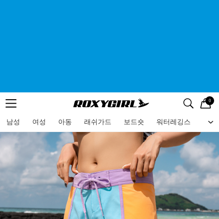
0
로고
메뉴
검색
메뉴
남성
여성
아동
래쉬가드
보드숏
워터레깅스
비치