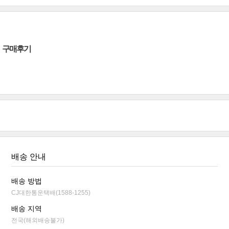
구매후기
배송 안내
배송 방법
CJ대한통운택배(1588-1255)
배송 지역
전국(해외배송불가)