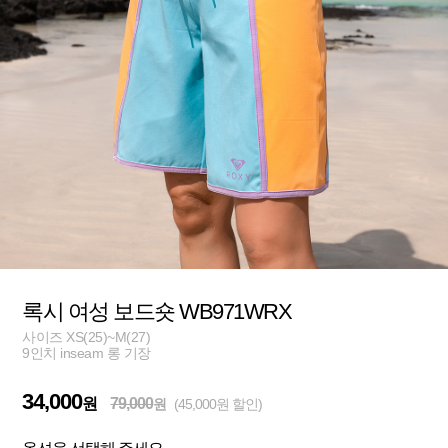
록시 여성 보드숏 WB971WRX
사이즈 XS(25)~M(27)
9인치 inseam 롱 기장
34,000
원
79,000
원
(45,000원 할인)