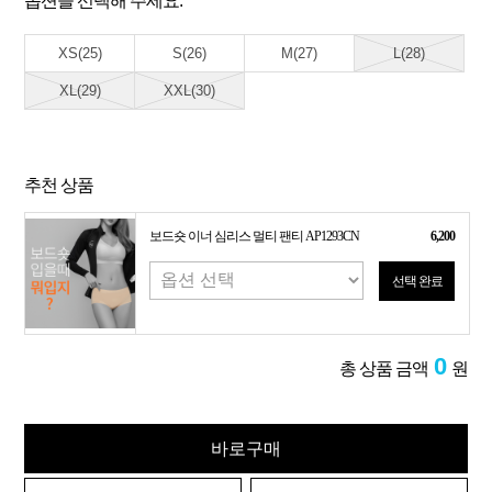
옵션을 선택해 주세요.
XS(25)
S(26)
M(27)
L(28)
XL(29)
XXL(30)
추천 상품
보드숏 이너 심리스 멀티 팬티 AP1293CN
6,200
선택 완료
0
총 상품 금액
원
바로구매