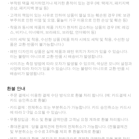
부착된 택을 제거하였거나 제거한 흔적이 있는 경우 (예: 택제거, 패키지백
손상, 패키지백 분실 등)
고객의 책임이 있는 사유로 인하여 상품이 멸실 또는 훼손된 경우 (예: 보관
부주의로 인한 이염 및 오염, 물놀이 기구 이용으로 인한 손상 및 훼손 등)
착용과 동시에 제품의 제품 가치가 현저히 감소하는 상품의 경우 (예: 레깅
스, 비키니, 이너웨어, 브라패드, 브라탑, 언더웨어 등)
이미 세탁 및 착용, 수선한 상품 (제품 하자 시에도 세탁 및 착용, 수선한 상
품은 교환·반품이 불가능합니다.)
패턴 디자인의 상품은 실제 제품과 패턴 위치가 차이가 있을 수 있습니다.
이는 불량이 아니므로 교환·반품 시 배송비가 발생합니다.
사이즈는 측정 방법에 따라 오차가 발생될 수 있으며, 색상은 모니터 설정과
사양에 따라 차이가 있을 수 있습니다. 이는 불량이 아니므로 교환·반품 시
배송비가 발생됩니다.
환불 안내
주문 결제시 이용한 결제 수단 방식으로 환불 처리 됩니다. (예: 카드결제 시
카드 승인취소로 환불)
카드결제 : 전체취소 또는 부분취소가 가능합니다. 카드 승인취소는 카드사
에 따라 1~3일 소요될 수 있습니다.
무통장입금 : 취소 및 환불 금액만큼 고객님 요청 계좌로 환불 처리됩니다.
휴대폰결제 : 당월 결제건에 한하여 전체취소가 가능합니다. (전월결제건
및 부분취소는 수수료 3.6%를 제외 후 환불계좌로 환불)
예치, 적립금 환불 : 예치금 및 적립금으로 결제한 금액만큼 자동 복원 처리