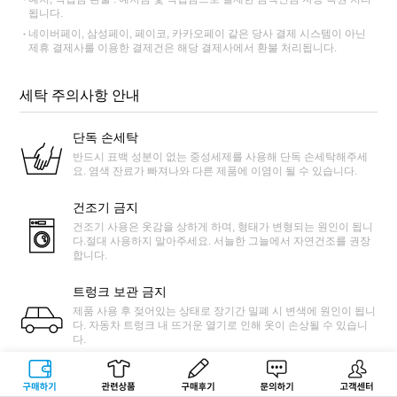
됩니다.
네이버페이, 삼성페이, 페이코, 카카오페이 같은 당사 결제 시스템이 아닌
제휴 결제사를 이용한 결제건은 해당 결제사에서 환불 처리됩니다.
세탁 주의사항 안내
단독 손세탁
반드시 표백 성분이 없는 중성세제를 사용해 단독 손세탁해주세
요. 염색 잔료가 빠져나와 다른 제품에 이염이 될 수 있습니다.
건조기 금지
건조기 사용은 옷감을 상하게 하며, 형태가 변형되는 원인이 됩니
다.절대 사용하지 말아주세요. 서늘한 그늘에서 자연건조를 권장
합니다.
트렁크 보관 금지
제품 사용 후 젖어있는 상태로 장기간 밀폐 시 변색에 원인이 됩니
다. 자동차 트렁크 내 뜨거운 열기로 인해 옷이 손상될 수 있습니
다.
오일·선크림 주의
구매하기
관련상품
상품후기
문의하기
고객센터
선크림, 태닝 오일에는 옷을 손상시키는 원료가 들어 있습니다. 선