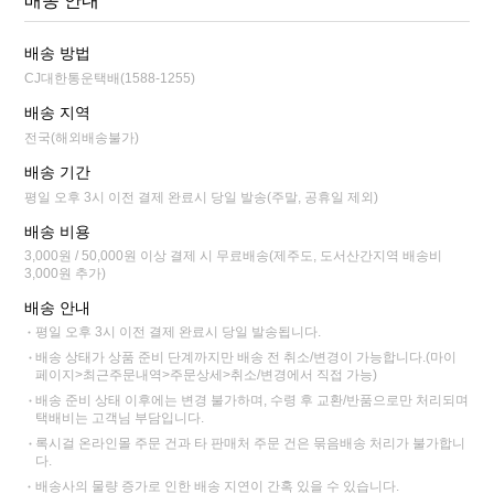
배송 안내
배송 방법
CJ대한통운택배(1588-1255)
배송 지역
전국(해외배송불가)
배송 기간
평일 오후 3시 이전 결제 완료시 당일 발송(주말, 공휴일 제외)
배송 비용
3,000원 / 50,000원 이상 결제 시 무료배송(제주도, 도서산간지역 배송비
3,000원 추가)
배송 안내
평일 오후 3시 이전 결제 완료시 당일 발송됩니다.
배송 상태가 상품 준비 단계까지만 배송 전 취소/변경이 가능합니다.(마이
페이지>최근주문내역>주문상세>취소/변경에서 직접 가능)
배송 준비 상태 이후에는 변경 불가하며, 수령 후 교환/반품으로만 처리되며
택배비는 고객님 부담입니다.
록시걸 온라인몰 주문 건과 타 판매처 주문 건은 묶음배송 처리가 불가합니
다.
배송사의 물량 증가로 인한 배송 지연이 간혹 있을 수 있습니다.