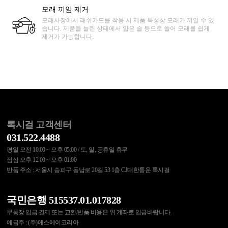
모래 끼임 제거
모래사장에서 래쉬가드를 착용 시 제품 특성상 모래가 끼일 수 있
습니다. 제품을 늘린 상태에서 얇은 솔 등으로 쓸어 모래를 쉽게
제거가 가능합니다.
록시걸 고객센터
031.522.4488
평일 오전 10:00 ~ 오후 05:00 / 토, 일, 공휴일 휴무
점심 오후 12:00 ~ 오후 01:00
반품 주소 : 서울시 송파구 동남로 20길 53 1층 CJ대한통운 록시걸
국민은행 515537.01.017828
무통장 입금 결제 또는 교환/반품 비용은 위 계좌로 입금바랍니다.
예금주 : (주)에스에이코리아