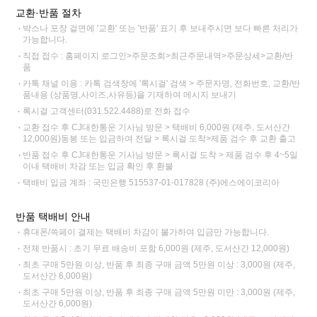
교환·반품 절차
박스나 포장 겉면에 '교환' 또는 '반품' 표기 후 보내주시면 보다 빠른 처리가
가능합니다.
직접 접수 : 홈페이지 로그인>주문조회>최근주문내역>주문상세>교환/반
품
카톡 채널 이용 : 카톡 검색창에 '록시걸' 검색 > 주문자명, 전화번호, 교환/반
품내용 (상품명,사이즈,사유등)을 기재하여 메시지 보내기
록시걸 고객센터(031.522.4488)로 전화 접수
교환 접수 후 CJ대한통운 기사님 방문 > 택배비 6,000원 (제주, 도서산간
12,000원)동봉 또는 입금하여 전달 > 록시걸 도착>제품 검수 후 교환 출고
반품 접수 후 CJ대한통운 기사님 방문 > 록시걸 도착 > 제품 검수 후 4~5일
이내 택배비 차감 또는 입금 확인 후 환불
택배비 입금 계좌 : 국민은행 515537-01-017828 (주)에스에이코리아
반품 택배비 안내
휴대폰/쓱페이 결제는 택배비 차감이 불가하여 입금만 가능합니다.
전체 반품시 : 초기 무료 배송비 포함 6,000원 (제주, 도서산간 12,000원)
최초 구매 5만원 이상, 반품 후 최종 구매 금액 5만원 이상 : 3,000원 (제주,
도서산간 6,000원)
최초 구매 5만원 이상, 반품 후 최종 구매 금액 5만원 미만 : 3,000원 (제주,
도서산간 6,000원)