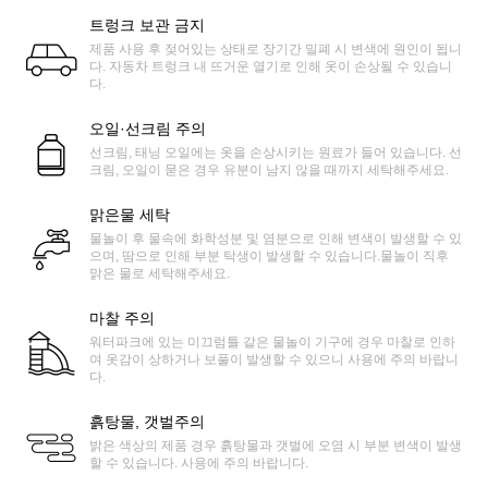
트렁크 보관 금지
제품 사용 후 젖어있는 상태로 장기간 밀폐 시 변색에 원인이 됩니
다. 자동차 트렁크 내 뜨거운 열기로 인해 옷이 손상될 수 있습니
다.
오일·선크림 주의
선크림, 태닝 오일에는 옷을 손상시키는 원료가 들어 있습니다. 선
크림, 오일이 묻은 경우 유분이 남지 않을 때까지 세탁해주세요.
맑은물 세탁
물놀이 후 물속에 화학성분 및 염분으로 인해 변색이 발생할 수 있
으며, 땀으로 인해 부분 탁생이 발생할 수 있습니다.물놀이 직후
맑은 물로 세탁해주세요.
마찰 주의
워터파크에 있는 미끄럼틀 같은 물놀이 기구에 경우 마찰로 인하
여 옷감이 상하거나 보풀이 발생할 수 있으니 사용에 주의 바랍니
다.
흙탕물, 갯벌주의
밝은 색상의 제품 경우 흙탕물과 갯벌에 오염 시 부분 변색이 발생
할 수 있습니다. 사용에 주의 바랍니다.