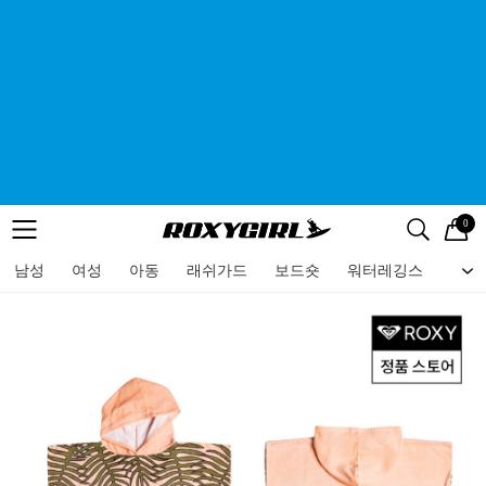
0
로고
메뉴
검색
메뉴
남성
여성
아동
래쉬가드
보드숏
워터레깅스
비치