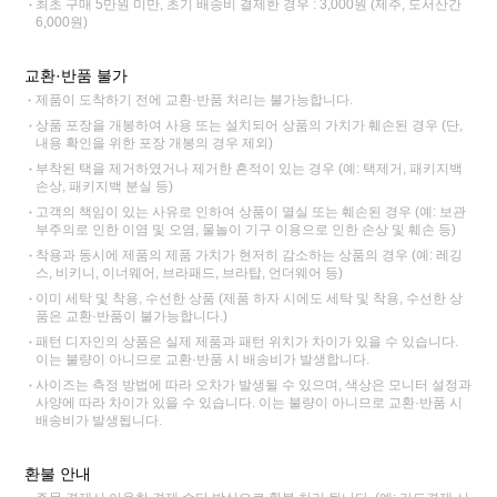
최초 구매 5만원 미만, 초기 배송비 결제한 경우 : 3,000원 (제주, 도서산간
6,000원)
교환·반품 불가
제품이 도착하기 전에 교환·반품 처리는 불가능합니다.
상품 포장을 개봉하여 사용 또는 설치되어 상품의 가치가 훼손된 경우 (단,
내용 확인을 위한 포장 개봉의 경우 제외)
부착된 택을 제거하였거나 제거한 흔적이 있는 경우 (예: 택제거, 패키지백
손상, 패키지백 분실 등)
고객의 책임이 있는 사유로 인하여 상품이 멸실 또는 훼손된 경우 (예: 보관
부주의로 인한 이염 및 오염, 물놀이 기구 이용으로 인한 손상 및 훼손 등)
착용과 동시에 제품의 제품 가치가 현저히 감소하는 상품의 경우 (예: 레깅
스, 비키니, 이너웨어, 브라패드, 브라탑, 언더웨어 등)
이미 세탁 및 착용, 수선한 상품 (제품 하자 시에도 세탁 및 착용, 수선한 상
품은 교환·반품이 불가능합니다.)
패턴 디자인의 상품은 실제 제품과 패턴 위치가 차이가 있을 수 있습니다.
이는 불량이 아니므로 교환·반품 시 배송비가 발생합니다.
사이즈는 측정 방법에 따라 오차가 발생될 수 있으며, 색상은 모니터 설정과
사양에 따라 차이가 있을 수 있습니다. 이는 불량이 아니므로 교환·반품 시
배송비가 발생됩니다.
환불 안내