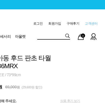
로그인
회원가입
구매후기
고객센터
마이
장바
악세서리
아울렛
0
페이
구니
아동 후드 판초 타월
86MRX
 / 73*99cm
원
69,000
원
(29,600원 할인)
상품 후기 보기
해 주세요.