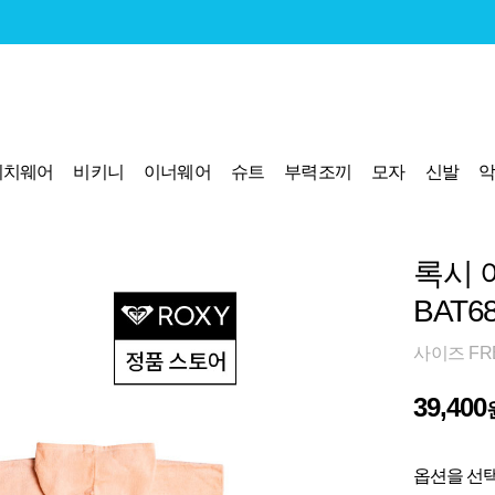
비치웨어
비키니
이너웨어
슈트
부력조끼
모자
신발
록시 
BAT6
사이즈 FREE
39,400
옵션을 선택