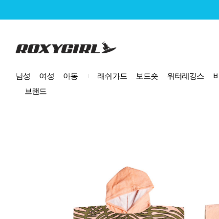
로고
남성
여성
아동
래쉬가드
보드숏
워터레깅스
브랜드