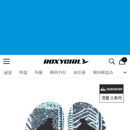
0
로고
메뉴
검색
메뉴
남성
여성
아동
래쉬가드
보드숏
워터레깅스
비치