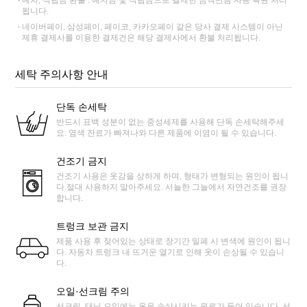
됩니다.
네이버페이, 삼성페이, 페이코, 카카오페이 같은 당사 결제 시스템이 아닌
제휴 결제사를 이용한 결제건은 해당 결제사에서 환불 처리됩니다.
세탁 주의사항 안내
단독 손세탁
반드시 표백 성분이 없는 중성세제를 사용해 단독 손세탁해주세
요. 염색 잔료가 빠져나와 다른 제품에 이염이 될 수 있습니다.
건조기 금지
건조기 사용은 옷감을 상하게 하며, 형태가 변형되는 원인이 됩니
다.절대 사용하지 말아주세요. 서늘한 그늘에서 자연건조를 권장
합니다.
트렁크 보관 금지
제품 사용 후 젖어있는 상태로 장기간 밀폐 시 변색에 원인이 됩니
다. 자동차 트렁크 내 뜨거운 열기로 인해 옷이 손상될 수 있습니
다.
오일·선크림 주의
선크림, 태닝 오일에는 옷을 손상시키는 원료가 들어 있습니다. 선