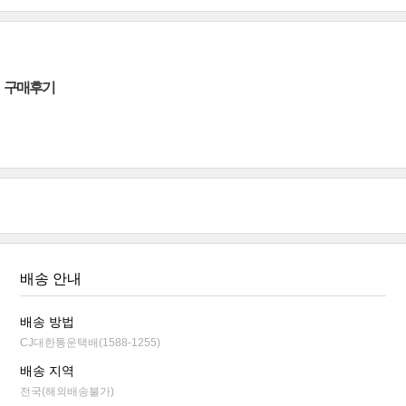
구매후기
배송 안내
배송 방법
CJ대한통운택배(1588-1255)
배송 지역
전국(해외배송불가)