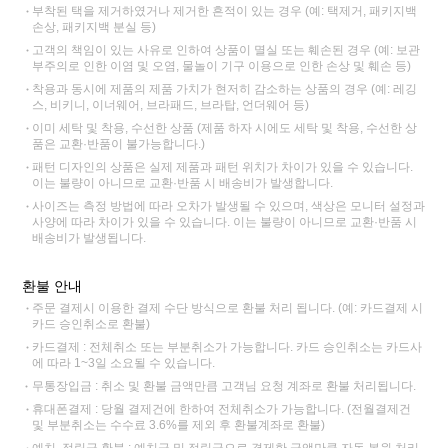
부착된 택을 제거하였거나 제거한 흔적이 있는 경우 (예: 택제거, 패키지백
손상, 패키지백 분실 등)
고객의 책임이 있는 사유로 인하여 상품이 멸실 또는 훼손된 경우 (예: 보관
부주의로 인한 이염 및 오염, 물놀이 기구 이용으로 인한 손상 및 훼손 등)
착용과 동시에 제품의 제품 가치가 현저히 감소하는 상품의 경우 (예: 레깅
스, 비키니, 이너웨어, 브라패드, 브라탑, 언더웨어 등)
이미 세탁 및 착용, 수선한 상품 (제품 하자 시에도 세탁 및 착용, 수선한 상
품은 교환·반품이 불가능합니다.)
패턴 디자인의 상품은 실제 제품과 패턴 위치가 차이가 있을 수 있습니다.
이는 불량이 아니므로 교환·반품 시 배송비가 발생합니다.
사이즈는 측정 방법에 따라 오차가 발생될 수 있으며, 색상은 모니터 설정과
사양에 따라 차이가 있을 수 있습니다. 이는 불량이 아니므로 교환·반품 시
배송비가 발생됩니다.
환불 안내
주문 결제시 이용한 결제 수단 방식으로 환불 처리 됩니다. (예: 카드결제 시
카드 승인취소로 환불)
카드결제 : 전체취소 또는 부분취소가 가능합니다. 카드 승인취소는 카드사
에 따라 1~3일 소요될 수 있습니다.
무통장입금 : 취소 및 환불 금액만큼 고객님 요청 계좌로 환불 처리됩니다.
휴대폰결제 : 당월 결제건에 한하여 전체취소가 가능합니다. (전월결제건
및 부분취소는 수수료 3.6%를 제외 후 환불계좌로 환불)
예치, 적립금 환불 : 예치금 및 적립금으로 결제한 금액만큼 자동 복원 처리