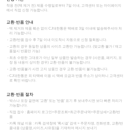
착용 전(택 제거 전) 제품 수령일로부터 7일 이내, 고객센터 또는 마이페이지
에서 직접 신청 가능합니다.
교환·반품 안내
택 제거와 제품 훼손 없이 CJ대한통운 택배로 3일 이내에 발송해주셔야 처
리 가능합니다.
교환/반품 접수 후 7일 이내 미도착시 자동으로 신청 철회됩니다.
교환의 경우 동일한 상품의 사이즈 교환만 가능합니다. (맞교환 불가 / 재고
품절시 반품만 가능)
최초 수령한 그대로가 아닌 일부 상품만 발송하는 경우 (사은품, 패키지, 포
장 등 내용이 상이한 경우) 교환·반품이 불가능합니다.
교환·반품불가 사전 고지 상품인 경우 교환·반품이 불가능합니다.
CJ대한통운 외 타택배 이용 시 택배 요금과 반품 주소가 상이하니 고객센터
로 확인 바랍니다.
교환·반품 절차
박스나 포장 겉면에 '교환' 또는 '반품' 표기 후 보내주시면 보다 빠른 처리가
가능합니다.
직접 접수 : 홈페이지 로그인>주문조회>최근주문내역>주문상세>교환/반
품
카톡 채널 이용 : 카톡 검색창에 '록시걸' 검색 > 주문자명, 전화번호, 교환/반
품내용 (상품명,사이즈,사유등)을 기재하여 메시지 보내기