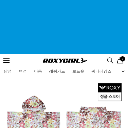
0
로고
메뉴
검색
메뉴
남성
여성
아동
래쉬가드
보드숏
워터레깅스
비치