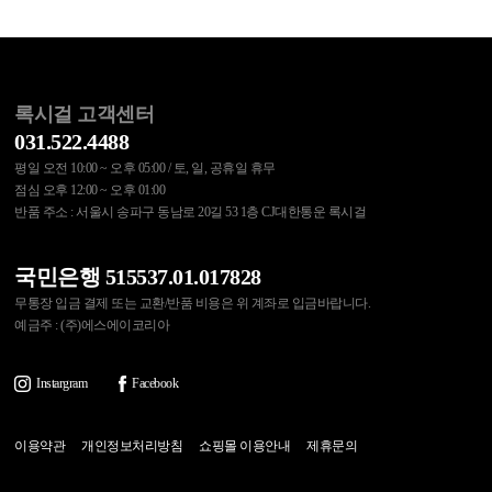
록시걸 고객센터
031.522.4488
평일 오전 10:00 ~ 오후 05:00 / 토, 일, 공휴일 휴무
점심 오후 12:00 ~ 오후 01:00
반품 주소 : 서울시 송파구 동남로 20길 53 1층 CJ대한통운 록시걸
국민은행 515537.01.017828
무통장 입금 결제 또는 교환/반품 비용은 위 계좌로 입금바랍니다.
예금주 : (주)에스에이코리아
Instargram
Facebook
이용약관
개인정보처리방침
쇼핑몰 이용안내
제휴문의