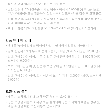
록시걸 고객센터(031.522.4488)로 전화 접수
교환 접수 후 CJ대한통운 기사님 방문 > 택배비 6,000원 (제주, 도서산간
12,000원)동봉 또는 입금하여 전달 > 록시걸 도착>제품 검수 후 교환 출고
반품 접수 후 CJ대한통운 기사님 방문 > 록시걸 도착 > 제품 검수 후 4~5일
이내 택배비 차감 또는 입금 확인 후 환불
택배비 입금 계좌 : 국민은행 515537-01-017828 (주)에스에이코리아
반품 택배비 안내
휴대폰/쓱페이 결제는 택배비 차감이 불가하여 입금만 가능합니다.
전체 반품시 : 초기 무료 배송비 포함 6,000원 (제주, 도서산간 12,000원)
최초 구매 5만원 이상, 반품 후 최종 구매 금액 5만원 이상 : 3,000원 (제주,
도서산간 6,000원)
최초 구매 5만원 이상, 반품 후 최종 구매 금액 5만원 미만 : 3,000원 (제주,
도서산간 6,000원)
최초 구매 5만원 미만, 초기 배송비 결제한 경우 : 3,000원 (제주, 도서산간
6,000원)
교환·반품 불가
제품이 도착하기 전에 교환·반품 처리는 불가능합니다.
상품 포장을 개봉하여 사용 또는 설치되어 상품의 가치가 훼손된 경우 (단,
내용 확인을 위한 포장 개봉의 경우 제외)