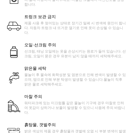
합니다.
트렁크 보관 금지
제품 사용 후 젖어있는 상태로 장기간 밀폐 시 변색에 원인이 됩니
다. 자동차 트렁크 내 뜨거운 열기로 인해 옷이 손상될 수 있습니
다.
오일·선크림 주의
선크림, 태닝 오일에는 옷을 손상시키는 원료가 들어 있습니다. 선
크림, 오일이 묻은 경우 유분이 남지 않을 때까지 세탁해주세요.
맑은물 세탁
물놀이 후 물속에 화학성분 및 염분으로 인해 변색이 발생할 수 있
으며, 땀으로 인해 부분 탁생이 발생할 수 있습니다.물놀이 직후
맑은 물로 세탁해주세요.
마찰 주의
워터파크에 있는 미끄럼틀 같은 물놀이 기구에 경우 마찰로 인하
여 옷감이 상하거나 보풀이 발생할 수 있으니 사용에 주의 바랍니
다.
흙탕물, 갯벌주의
밝은 색상의 제품 경우 흙탕물과 갯벌에 오염 시 부분 변색이 발생