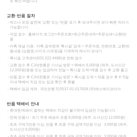
로 확인 바랍니다.
교환·반품 절차
박스나 포장 겉면에 '교환' 또는 '반품' 표기 후 보내주시면 보다 빠른 처리가
가능합니다.
직접 접수 : 홈페이지 로그인>주문조회>최근주문내역>주문상세>교환/반
품
카톡 채널 이용 : 카톡 검색창에 '록시걸' 검색 > 주문자명, 전화번호, 교환/반
품내용 (상품명,사이즈,사유등)을 기재하여 메시지 보내기
록시걸 고객센터(031.522.4488)로 전화 접수
교환 접수 후 CJ대한통운 기사님 방문 > 택배비 6,000원 (제주, 도서산간
12,000원)동봉 또는 입금하여 전달 > 록시걸 도착>제품 검수 후 교환 출고
반품 접수 후 CJ대한통운 기사님 방문 > 록시걸 도착 > 제품 검수 후 4~5일
이내 택배비 차감 또는 입금 확인 후 환불
택배비 입금 계좌 : 국민은행 515537-01-017828 (주)에스에이코리아
반품 택배비 안내
휴대폰/쓱페이 결제는 택배비 차감이 불가하여 입금만 가능합니다.
전체 반품시 : 초기 무료 배송비 포함 6,000원 (제주, 도서산간 12,000원)
최초 구매 5만원 이상, 반품 후 최종 구매 금액 5만원 이상 : 3,000원 (제주,
도서산간 6,000원)
최초 구매 5만원 이상, 반품 후 최종 구매 금액 5만원 미만 : 3,000원 (제주,