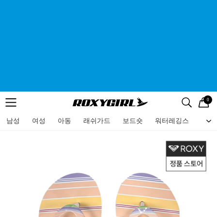
0
로고
메뉴
검색
메뉴
남성
여성
아동
래쉬가드
보드숏
워터레깅스
비치