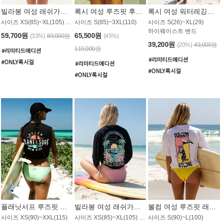
빌라봉 여성 래쉬가드 WT992WBB
록시 여성 루즈핏 후드 래쉬가드 WT556BRX
록시 여성 워터레깅스 WB1016BRX
사이즈 XS(85)~XL(105) / 레귤러핏
사이즈 S(85)~3XL(110)
사이즈 S(26)~XL(29)
하이웨이스트 밴드
59,700원
65,500원
(33%)
89,000원
(45%)
39,200원
(20%)
49,000원
119,000원
플래닛서프 루즈핏 래쉬가드 UWT044BPS
빌라봉 여성 래쉬가드 WT988BBB
볼컴 여성 루즈핏 래쉬가드 MT1005VC
사이즈 XS(90)~XXL(115)
사이즈 XS(85)~XL(105) / 오버핏
사이즈 S(90)~L(100)