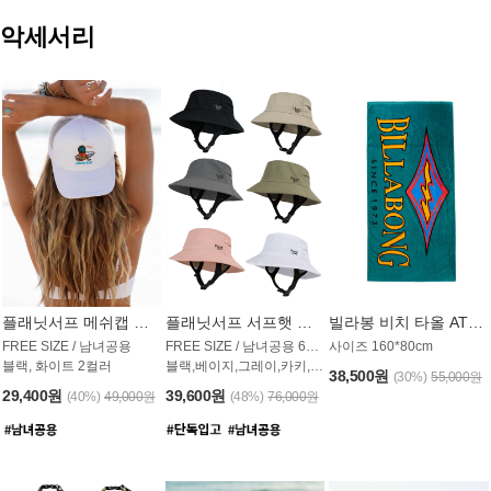
악세서리
플래닛서프 메쉬캡 모자 UAC009PS
플래닛서프 서프햇 모자 UAC002PS
빌라봉 비치 타올 AT1768PBB
FREE SIZE / 남녀공용
FREE SIZE / 남녀공용 6컬러
사이즈 160*80cm
블랙, 화이트 2컬러
블랙,베이지,그레이,카키,핑크,화이트
38,500원
(30%)
55,000원
29,400원
39,600원
(40%)
49,000원
(48%)
76,000원