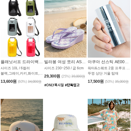
플래닛서프 드라이백 UAB009PS
빌라봉 여성 쪼리 AS1862PBB
아쿠아 선스틱 AE008MG
사이즈 10L / 6컬러
사이즈 230~250 / 굽 6cm
워터&스웨트 2중 프루프 / SPF 50+
블랙,그레이,카키,화이트,옐로우,핑크
뚜껑 상단 거울 탑재
29,300원
(25%)
39,000원
13,600원
17,500원
(60%)
34,000원
(50%)
35,000원