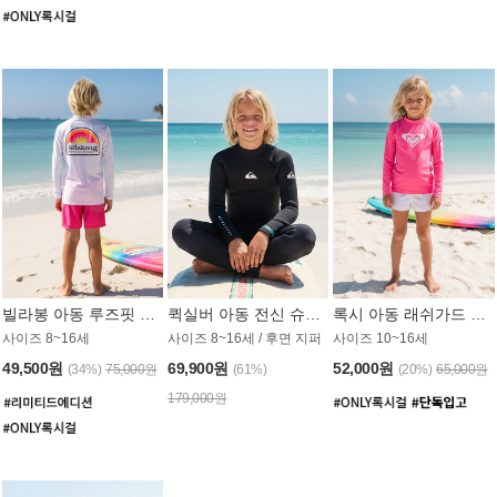
빌라봉 아동 루즈핏 래쉬가드 BT804WBB
퀵실버 아동 전신 슈트 (3/2mm) BS023KQS
록시 아동 래쉬가드 GT815MRX
사이즈 8~16세
사이즈 8~16세 / 후면 지퍼
사이즈 10~16세
49,500원
69,900원
52,000원
(34%)
75,000원
(61%)
(20%)
65,000원
179,000원