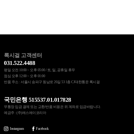
록시걸 고객센터
031.522.4488
평일 오전 10:00 ~ 오후 05:00 / 토, 일, 공휴일 휴무
점심 오후 12:00 ~ 오후 01:00
반품 주소 : 서울시 송파구 동남로 20길 53 1층 CJ대한통운 록시걸
국민은행 515537.01.017828
무통장 입금 결제 또는 교환/반품 비용은 위 계좌로 입금바랍니다.
예금주 : (주)에스에이코리아
Instargram
Facebook