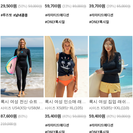
29,500원
59,700원
39,700원
(50%)
59,000원
(33%)
89,000원
(39%)
65,000원
록시 여성 전신 슈트 (4/3mm) WS221KRX
록시 여성 민소매 래쉬가드 WT907BRX
록시 여성 집업 래쉬가드 WT868BRX
사이즈 US4(XS)~US8(M) / 후면 지퍼
사이즈 XS(85)~XL(105)
사이즈 XS(85)~XXL(110)
87,600원
35,400원
59,400원
(60%)
(40%)
59,000원
(40%)
99,000원
219,000원