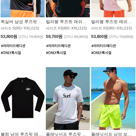
퀵실버 남성 루즈핏 래쉬가드 MT1017BQS
빌라봉 루즈핏 래쉬가드 MT1129BBB
빌라봉 루즈핏 래쉬가드 MT1135WBB
사이즈 S(95)~XXL(115)
사이즈 XS(90)~XXL(115)
사이즈 XS(90)~XXL(115)
53,800원
59,700원
53,800원
(32%)
79,000원
(33%)
89,000원
(32%)
79,000원
볼컴 남성 루즈핏 래쉬가드 MT1008BVC
플래닛서프 루즈핏 래쉬가드 UMT026WPS
플래닛서프 남성 보드숏 UMB002GPS