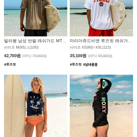
빌라봉 남성 반팔 래쉬가드 MT1082GBB
마리아쥬드비엔 루즈핏 래쉬가드 JMT005W
사이즈 M(95), L(100)
사이즈 XS(90)~XXL(115)
42,700원
35,100원
(46%)
79,000원
(46%)
65,000원
N