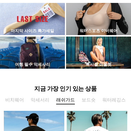
마지막 사이즈 특가세일
워터스포츠 이너웨어
여행 필수 악세사리
록시걸 아울렛
지금 가장 인기 있는 상품
비치웨어
악세서리
래쉬가드
보드숏
워터레깅스