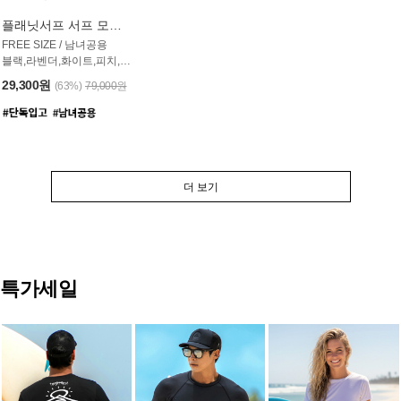
플래닛서프 서프 모자 UAC007PS
FREE SIZE / 남녀공용
블랙,라벤더,화이트,피치,그레이,오트밀 6컬러
29,300원
(63%)
79,000원
더 보기
특가세일