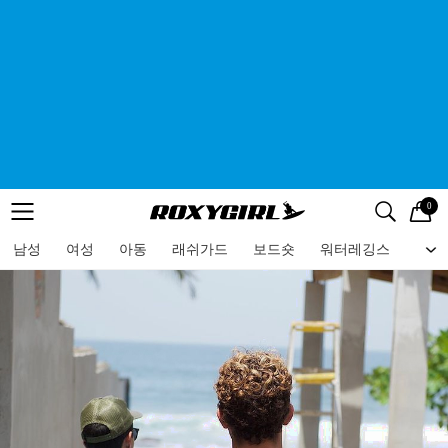
0
로고
메뉴
검색
메뉴
남성
여성
아동
래쉬가드
보드숏
워터레깅스
비치