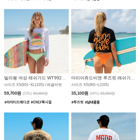
빌라봉 여성 래쉬가드 WT992WBB
마리아쥬드비엔 루즈핏 래쉬가드 JWT013O
사이즈 XS(85)~XL(105) / 레귤러핏
사이즈 XS(90)~L(105)
011PS
59,700원
35,100원
(33%)
89,000원
(46%)
65,000원