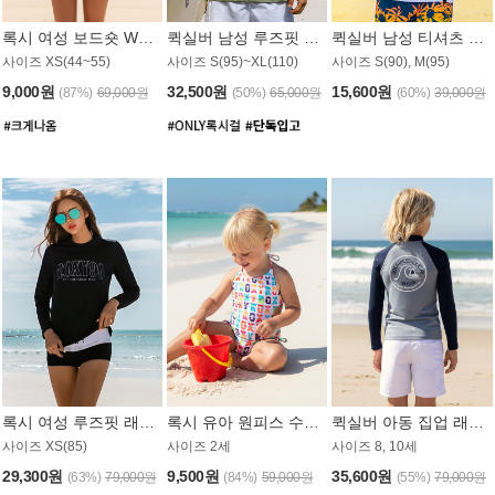
록시 여성 보드숏 WB791PRX
퀵실버 남성 루즈핏 래쉬가드 MT1072GQS
퀵실버 남성 티셔츠 MST356WQS
사이즈 XS(44~55)
사이즈 S(95)~XL(110)
사이즈 S(90), M(95)
9,000원
32,500원
15,600원
(87%)
69,000원
(50%)
65,000원
(60%)
39,000원
록시 여성 루즈핏 래쉬가드 WT909BRX
록시 유아 원피스 수영복 B588W
퀵실버 아동 집업 래쉬가드 BT682LQS
사이즈 XS(85)
사이즈 2세
사이즈 8, 10세
29,300원
9,500원
35,600원
(63%)
79,000원
(84%)
59,000원
(55%)
79,000원