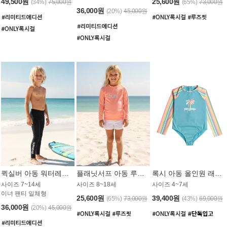
49,500원
25,600원
(34%)
75,000원
(65%)
73,000원
36,000원
(20%)
45,000원
퀵실버 아동 워터레깅스 BB776BQS
플래닛서프 아동 루즈핏 래쉬가드 UGT012CPS
록시 아동 올인원 래쉬가드 GT811BRX
사이즈 7~14세
사이즈 8~18세
사이즈 4~7세
이너 팬티 일체형
25,600원
39,400원
(65%)
73,000원
(43%)
69,000원
36,000원
(20%)
45,000원