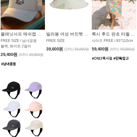
플래닛서프 메쉬캡 모자 UAC008PS
빌라봉 여성 버킷햇 AC1971MBB
록시 후드 판초 타월 AT1765WRX
FREE SIZE / 남녀공용
FREE SIZE
사이즈 FREE / 83*110cm
블랙, 화이트 2컬러
39,600원
59,400원
(33%)
59,000원
(40%)
99,000원
29,400원
(40%)
49,000원