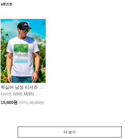
퀵실버 남성 티셔츠 MST357WQS
사이즈 S(90), M(95)
15,600원
(60%)
39,000원
더 보기