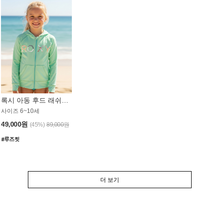
록시 아동 후드 래쉬가드 GT764MRX
사이즈 6~10세
49,000원
(45%)
89,000원
더 보기