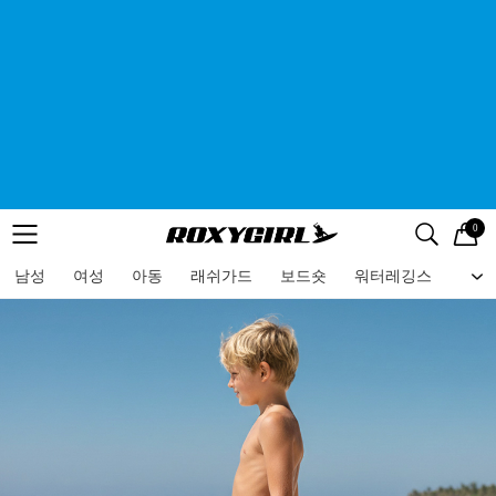
0
로고
메뉴
검색
메뉴
남성
여성
아동
래쉬가드
보드숏
워터레깅스
비치