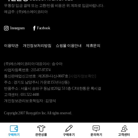
무통장 입금 결제 또는 교환/반품 비용은 위 계좌로 입금바랍니다.
예금주 : (주)에스에이코리아
Instargram
Facebook
이용약관
개인정보처리방침
쇼핑몰 이용안내
제휴문의
(주)에스에이코리아 대표이사 : 송수아
사업자등록번호 : 215-87-97374
통신판매업신고번호 : 제2020-다산-0607호
[사업자정보확인]
주소 : 경기도 남양주시 가운로153 (다산동)
반품주소 : 서울시 송파구 동남로20길 53 1층 CJ대한통운 록시걸
고객센터 : 031.522.4488
개인정보관리보호책임자 : 김영석
Copyright 2007 Roxygirl.tv Inc. All rights reserved.
록시걸
PC Ver
구매하기
관련상품
상품후기
문의하기
고객센터