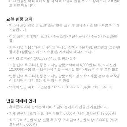
CJ대한통운 외 타택배 이용 시 택배 요금과 반품 주소가 상이하니 고객센터
로 확인 바랍니다.
교환·반품 절차
박스나 포장 겉면에 '교환' 또는 '반품' 표기 후 보내주시면 보다 빠른 처리가
가능합니다.
직접 접수 : 홈페이지 로그인>주문조회>최근주문내역>주문상세>교환/반
품
카톡 채널 이용 : 카톡 검색창에 '록시걸' 검색 > 주문자명, 전화번호, 교환/반
품내용 (상품명,사이즈,사유등)을 기재하여 메시지 보내기
록시걸 고객센터(031.522.4488)로 전화 접수
교환 접수 후 CJ대한통운 기사님 방문 > 택배비 6,000원 (제주, 도서산간
12,000원)동봉 또는 입금하여 전달 > 록시걸 도착>제품 검수 후 교환 출고
반품 접수 후 CJ대한통운 기사님 방문 > 록시걸 도착 > 제품 검수 후 4~5일
이내 택배비 차감 또는 입금 확인 후 환불
택배비 입금 계좌 : 국민은행 515537-01-017828 (주)에스에이코리아
반품 택배비 안내
휴대폰/쓱페이 결제는 택배비 차감이 불가하여 입금만 가능합니다.
전체 반품시 : 초기 무료 배송비 포함 6,000원 (제주, 도서산간 12,000원)
최초 구매 5만원 이상, 반품 후 최종 구매 금액 5만원 이상 : 3,000원 (제주,
도서산간 6,000원)