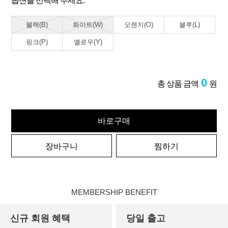
옵션을 선택해 주세요.
블랙(B)
화이트(W)
오렌지(O)
블루(L)
핑크(P)
옐로우(Y)
0
총 상품 금액
원
바로구매
장바구니
찜하기
MEMBERSHIP BENEFIT
신규 회원 혜택
당일 출고