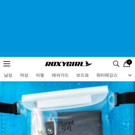
0
로고
메뉴
검색
메뉴
남성
여성
아동
래쉬가드
보드숏
워터레깅스
비치