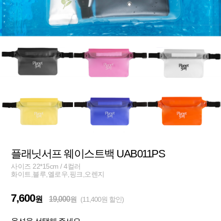
플래닛서프 웨이스트백 UAB011PS
사이즈 22*15cm / 4컬러
화이트,블루,옐로우,핑크,오렌지
7,600
원
19,000
원
(11,400원 할인)