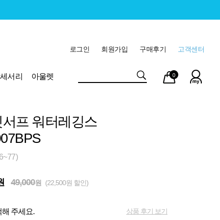
로그인
회원가입
구매후기
고객센터
마이
장바
악세서리
아울렛
0
페이
구니
닛서프 워터레깅스
07BPS
~77)
원
49,000
원
(22,500원 할인)
상품 후기 보기
해 주세요.