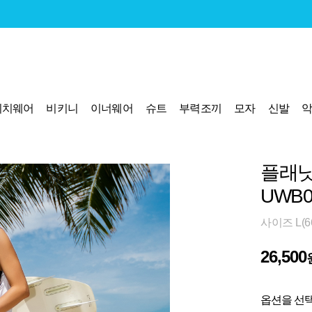
비치웨어
비키니
이너웨어
슈트
부력조끼
모자
신발
플래
UWB0
사이즈 L(66
26,500
옵션을 선택