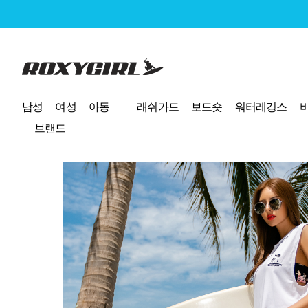
로고
남성
여성
아동
래쉬가드
보드숏
워터레깅스
브랜드