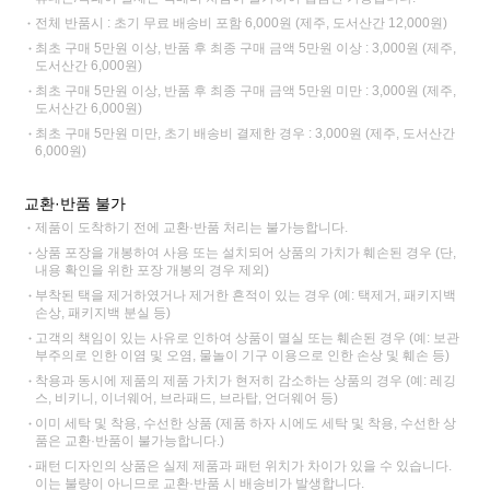
전체 반품시 : 초기 무료 배송비 포함 6,000원 (제주, 도서산간 12,000원)
최초 구매 5만원 이상, 반품 후 최종 구매 금액 5만원 이상 : 3,000원 (제주,
도서산간 6,000원)
최초 구매 5만원 이상, 반품 후 최종 구매 금액 5만원 미만 : 3,000원 (제주,
도서산간 6,000원)
최초 구매 5만원 미만, 초기 배송비 결제한 경우 : 3,000원 (제주, 도서산간
6,000원)
교환·반품 불가
제품이 도착하기 전에 교환·반품 처리는 불가능합니다.
상품 포장을 개봉하여 사용 또는 설치되어 상품의 가치가 훼손된 경우 (단,
내용 확인을 위한 포장 개봉의 경우 제외)
부착된 택을 제거하였거나 제거한 흔적이 있는 경우 (예: 택제거, 패키지백
손상, 패키지백 분실 등)
고객의 책임이 있는 사유로 인하여 상품이 멸실 또는 훼손된 경우 (예: 보관
부주의로 인한 이염 및 오염, 물놀이 기구 이용으로 인한 손상 및 훼손 등)
착용과 동시에 제품의 제품 가치가 현저히 감소하는 상품의 경우 (예: 레깅
스, 비키니, 이너웨어, 브라패드, 브라탑, 언더웨어 등)
이미 세탁 및 착용, 수선한 상품 (제품 하자 시에도 세탁 및 착용, 수선한 상
품은 교환·반품이 불가능합니다.)
패턴 디자인의 상품은 실제 제품과 패턴 위치가 차이가 있을 수 있습니다.
이는 불량이 아니므로 교환·반품 시 배송비가 발생합니다.