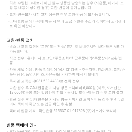
최초 수령한 그대로가 아닌 일부 상품만 발송하는 경우 (사은품, 패키지, 포
장 등 내용이 상이한 경우) 교환·반품이 불가능합니다.
교환·반품불가 사전 고지 상품인 경우 교환·반품이 불가능합니다.
CJ대한통운 외 타택배 이용 시 택배 요금과 반품 주소가 상이하니 고객센터
로 확인 바랍니다.
교환·반품 절차
박스나 포장 겉면에 '교환' 또는 '반품' 표기 후 보내주시면 보다 빠른 처리가
가능합니다.
직접 접수 : 홈페이지 로그인>주문조회>최근주문내역>주문상세>교환/반
품
카톡 채널 이용 : 카톡 검색창에 '록시걸' 검색 > 주문자명, 전화번호, 교환/반
품내용 (상품명,사이즈,사유등)을 기재하여 메시지 보내기
록시걸 고객센터(031.522.4488)로 전화 접수
교환 접수 후 CJ대한통운 기사님 방문 > 택배비 6,000원 (제주, 도서산간
12,000원)동봉 또는 입금하여 전달 > 록시걸 도착>제품 검수 후 교환 출고
반품 접수 후 CJ대한통운 기사님 방문 > 록시걸 도착 > 제품 검수 후 4~5일
이내 택배비 차감 또는 입금 확인 후 환불
택배비 입금 계좌 : 국민은행 515537-01-017828 (주)에스에이코리아
반품 택배비 안내
휴대폰/쓱페이 결제는 택배비 차감이 불가하여 입금만 가능합니다.