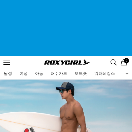
0
로고
메뉴
검색
메뉴
남성
여성
아동
래쉬가드
보드숏
워터레깅스
비치