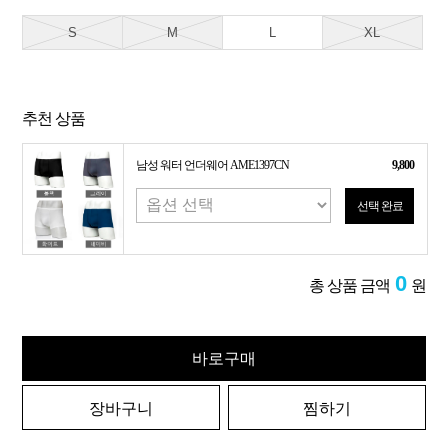
S
M
L
XL
추천 상품
남성 워터 언더웨어 AME1397CN
9,800
선택 완료
0
총 상품 금액
원
바로구매
장바구니
찜하기