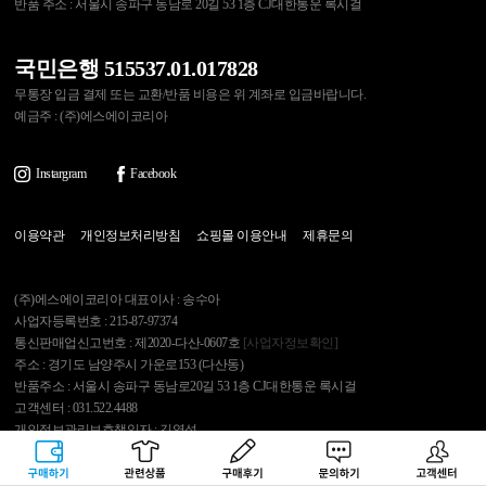
반품 주소 : 서울시 송파구 동남로 20길 53 1층 CJ대한통운 록시걸
국민은행 515537.01.017828
무통장 입금 결제 또는 교환/반품 비용은 위 계좌로 입금바랍니다.
예금주 : (주)에스에이코리아
Instargram
Facebook
이용약관
개인정보처리방침
쇼핑몰 이용안내
제휴문의
(주)에스에이코리아 대표이사 : 송수아
사업자등록번호 : 215-87-97374
통신판매업신고번호 : 제2020-다산-0607호
[사업자정보확인]
주소 : 경기도 남양주시 가운로153 (다산동)
반품주소 : 서울시 송파구 동남로20길 53 1층 CJ대한통운 록시걸
고객센터 : 031.522.4488
개인정보관리보호책임자 : 김영석
구매하기
관련상품
상품후기
문의하기
고객센터
Copyright 2007 Roxygirl.tv Inc. All rights reserved.