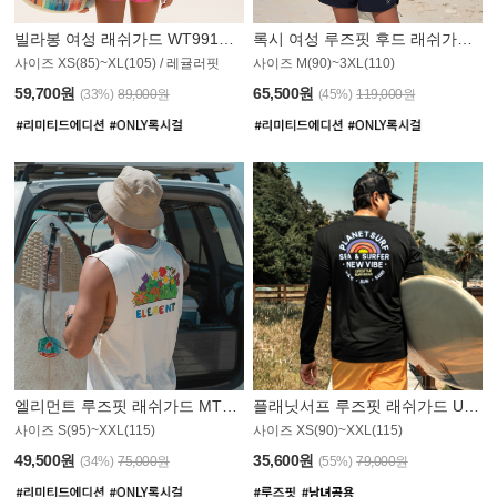
빌라봉 여성 래쉬가드 WT991BBB
록시 여성 루즈핏 후드 래쉬가드 WT555WRX
S
사이즈 XS(85)~XL(105) / 레귤러핏
사이즈 M(90)~3XL(110)
59,700원
65,500원
(33%)
89,000원
(45%)
119,000원
엘리먼트 루즈핏 래쉬가드 MT1114WEM
플래닛서프 루즈핏 래쉬가드 UMT010BPS
사이즈 S(95)~XXL(115)
사이즈 XS(90)~XXL(115)
PS
49,500원
35,600원
(34%)
75,000원
(55%)
79,000원