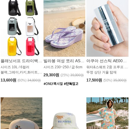
플래닛서프 드라이백 UAB009PS
빌라봉 여성 쪼리 AS1862PBB
아쿠아 선스틱 AE008MG
사이즈 10L / 6컬러
사이즈 230~250 / 굽 6cm
워터&스웨트 2중 프루프 / SPF 50+
블랙,그레이,카키,화이트,옐로우,핑크
뚜껑 상단 거울 탑재
29,300원
(25%)
39,000원
13,600원
17,500원
(60%)
34,000원
(50%)
35,000원