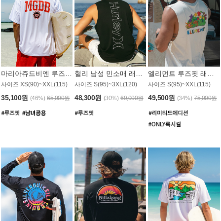
마리아쥬드비엔 루즈핏 래쉬가드 JMT005W
헐리 남성 민소매 래쉬가드 MT1155BHL
엘리먼트 루즈핏 래쉬가드 MT1114WEM
사이즈 XS(90)~XXL(115)
사이즈 S(95)~3XL(120)
사이즈 S(95)~XXL(115)
35,100원
48,300원
49,500원
(46%)
65,000원
(30%)
69,000원
(34%)
75,000원