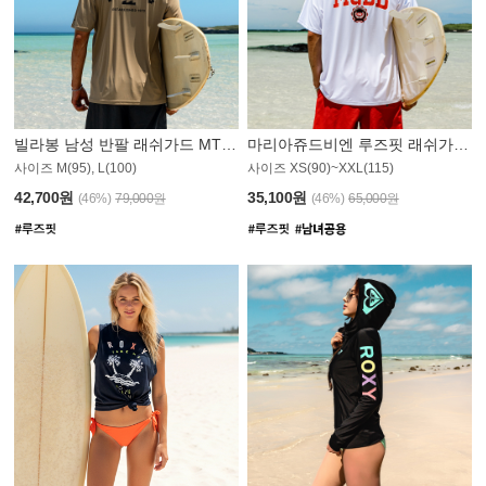
빌라봉 남성 반팔 래쉬가드 MT1082GBB
마리아쥬드비엔 루즈핏 래쉬가드 JMT005W
사이즈 M(95), L(100)
사이즈 XS(90)~XXL(115)
42,700원
35,100원
(46%)
79,000원
(46%)
65,000원
N