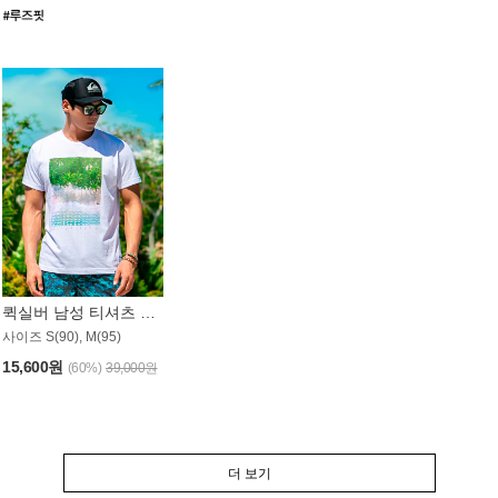
퀵실버 남성 티셔츠 MST357WQS
사이즈 S(90), M(95)
15,600원
(60%)
39,000원
더 보기