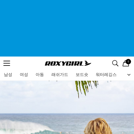
0
로고
메뉴
검색
메뉴
남성
여성
아동
래쉬가드
보드숏
워터레깅스
비치