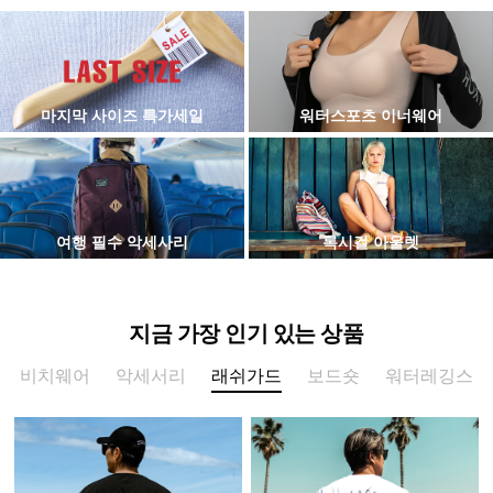
마지막 사이즈 특가세일
워터스포츠 이너웨어
여행 필수 악세사리
록시걸 아울렛
지금 가장 인기 있는 상품
비치웨어
악세서리
래쉬가드
보드숏
워터레깅스