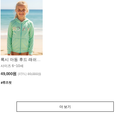
록시 아동 후드 래쉬가드 GT764MRX
사이즈 6~10세
49,000원
(45%)
89,000원
더 보기