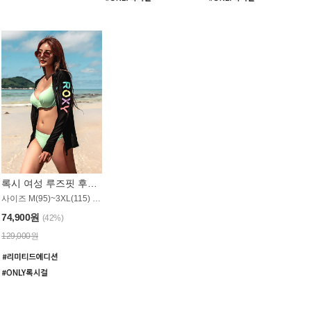
록시 여성 루즈핏 후드 래쉬가드 WT900BRX
사이즈 M(95)~3XL(115) / 롱기장 타입
74,900원
(42%)
129,000원