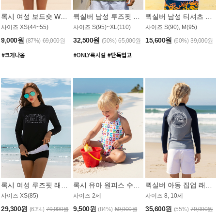
록시 여성 보드숏 WB791PRX
퀵실버 남성 루즈핏 래쉬가드 MT1072GQS
퀵실버 남성 티셔츠 MST356WQS
사이즈 XS(44~55)
사이즈 S(95)~XL(110)
사이즈 S(90), M(95)
9,000원
32,500원
15,600원
(87%)
69,000원
(50%)
65,000원
(60%)
39,000원
록시 여성 루즈핏 래쉬가드 WT909BRX
록시 유아 원피스 수영복 B588W
퀵실버 아동 집업 래쉬가드 BT682LQS
사이즈 XS(85)
사이즈 2세
사이즈 8, 10세
29,300원
9,500원
35,600원
(63%)
79,000원
(84%)
59,000원
(55%)
79,000원