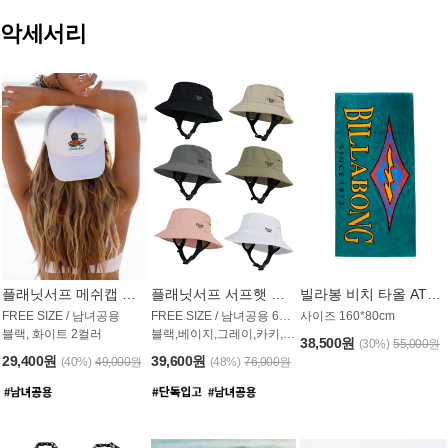
악세서리
플래닛서프 메쉬캡 모자 UAC009PS
플래닛서프 서프햇 모자 UAC002PS
빌라봉 비치 타올 AT1768PBB
FREE SIZE / 남녀공용
FREE SIZE / 남녀공용 6컬러
사이즈 160*80cm
블랙, 화이트 2컬러
블랙,베이지,그레이,카키,핑크,화이트
38,500원
(30%)
55,000원
29,400원
39,600원
(40%)
49,000원
(48%)
76,000원