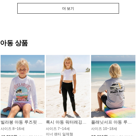
더 보기
아동 상품
빌라봉 아동 루즈핏 래쉬가드 GT813WBB
록시 아동 워터레깅스 GB672BRX
플래닛서프 아동 루즈핏 래쉬가드 UBT009GPS
사이즈 8~16세
사이즈 7~14세
사이즈 10~18세
이너 팬티 일체형