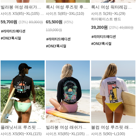
빌라봉 여성 래쉬가드 WT992WBB
록시 여성 루즈핏 후드 래쉬가드 WT556BRX
록시 여성 워터레깅스 WB1016BRX
사이즈 XS(85)~XL(105) / 레귤러핏
사이즈 S(85)~3XL(110)
사이즈 S(26)~XL(29)
하이웨이스트 밴드
59,700원
65,500원
(33%)
89,000원
(45%)
39,200원
(20%)
49,000원
119,000원
플래닛서프 루즈핏 래쉬가드 UWT044BPS
빌라봉 여성 래쉬가드 WT988BBB
볼컴 여성 루즈핏 래쉬가드 MT1005VC
사이즈 XS(90)~XXL(115)
사이즈 XS(85)~XL(105) / 오버핏
사이즈 S(90)~L(100)