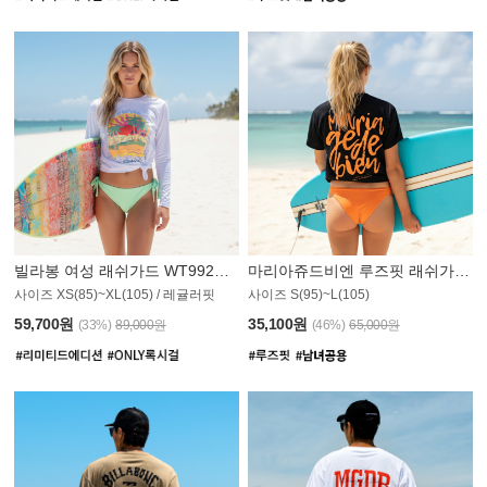
빌라봉 여성 래쉬가드 WT992WBB
마리아쥬드비엔 루즈핏 래쉬가드 JWT013O
사이즈 XS(85)~XL(105) / 레귤러핏
사이즈 S(95)~L(105)
011PS
59,700원
35,100원
(33%)
89,000원
(46%)
65,000원