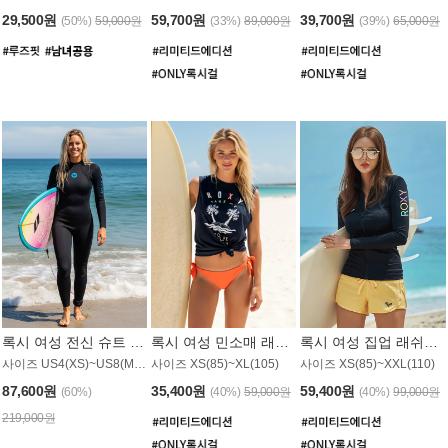
29,500원
59,700원
39,700원
(50%)
59,000원
(33%)
89,000원
(39%)
65,000원
록시 여성 전신 슈트 (4/3mm) WS221KRX
록시 여성 민소매 래쉬가드 WT907BRX
록시 여성 집업 래쉬가드 WT868BRX
사이즈 US4(XS)~US8(M) / 후면 지퍼
사이즈 XS(85)~XL(105)
사이즈 XS(85)~XXL(110)
87,600원
35,400원
59,400원
(60%)
(40%)
59,000원
(40%)
99,000원
219,000원