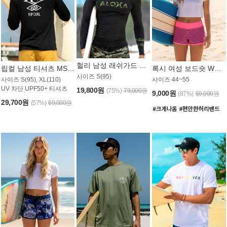
헐리 남성 래쉬가드 MT521CHL
립컬 남성 티셔츠 MST445BRC
록시 여성 보드숏 WB773KRX
사이즈 S(95)
사이즈 S(95), XL(110)
사이즈 44~55
UV 차단 UPF50+ 티셔츠
19,800원
(75%)
79,000원
9,000원
(87%)
69,000원
29,700원
(57%)
69,000원