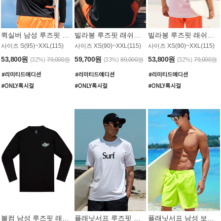
퀵실버 남성 루즈핏 래쉬가드 MT1017BQS
빌라봉 루즈핏 래쉬가드 MT1129BBB
빌라봉 루즈핏 래쉬가드 MT1135WBB
사이즈 S(95)~XXL(115)
사이즈 XS(90)~XXL(115)
사이즈 XS(90)~XXL(115)
53,800원
59,700원
53,800원
(32%)
79,000원
(33%)
89,000원
(32%)
79,000원
볼컴 남성 루즈핏 래쉬가드 MT1008BVC
플래닛서프 루즈핏 래쉬가드 UMT026WPS
플래닛서프 남성 보드숏 UMB002GPS