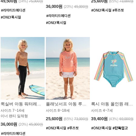
49,500원
25,600원
(34%)
75,000원
(65%)
73,000원
36,000원
(20%)
45,000원
퀵실버 아동 워터레깅스 BB776BQS
플래닛서프 아동 루즈핏 래쉬가드 UGT012CPS
록시 아동 올인원 래쉬가드 GT811BRX
사이즈 7~14세
사이즈 8~18세
사이즈 4~7세
이너 팬티 일체형
25,600원
39,400원
(65%)
73,000원
(43%)
69,000원
36,000원
(20%)
45,000원