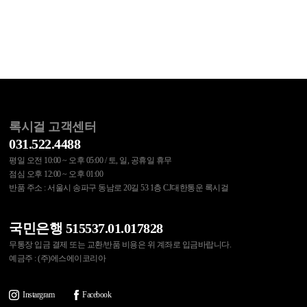
록시걸 고객센터
031.522.4488
평일 오전 10:00 ~ 오후 05:00 / 토, 일, 공휴일 휴무
점심 오후 12:00 ~ 오후 01:00
반품 주소 : 서울시 송파구 동남로 20길 53 1층 CJ대한통운 록시걸
국민은행 515537.01.017828
무통장 입금 결제 또는 교환/반품 비용은 위 계좌로 입금바랍니다.
예금주 : (주)에스에이코리아
Instargram
Facebook