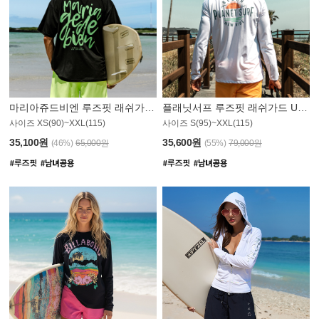
마리아쥬드비엔 루즈핏 래쉬가드 JMT004B
플래닛서프 루즈핏 래쉬가드 UMT008WPS
사이즈 XS(90)~XXL(115)
사이즈 S(95)~XXL(115)
35,100원
35,600원
(46%)
65,000원
(55%)
79,000원