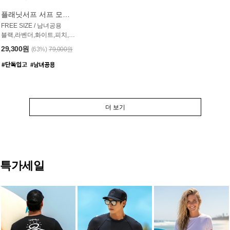
플래닛서프 서프 모자 UAC007PS
FREE SIZE / 남녀공용
블랙,라벤더,화이트,피치,그레이,오트밀 6컬러
29,300원
(63%)
79,000원
더 보기
특가세일