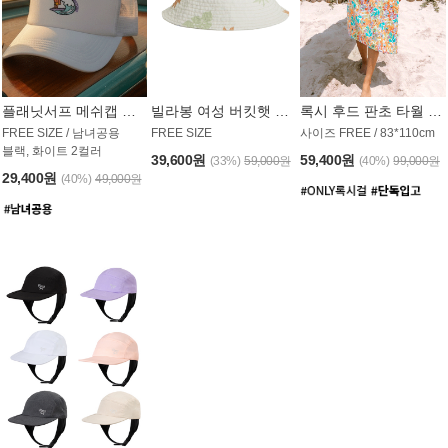
플래닛서프 메쉬캡 모자 UAC008PS
빌라봉 여성 버킷햇 AC1971MBB
록시 후드 판초 타월 AT1765WRX
FREE SIZE / 남녀공용
FREE SIZE
사이즈 FREE / 83*110cm
블랙, 화이트 2컬러
39,600원
59,400원
(33%)
59,000원
(40%)
99,000원
29,400원
(40%)
49,000원