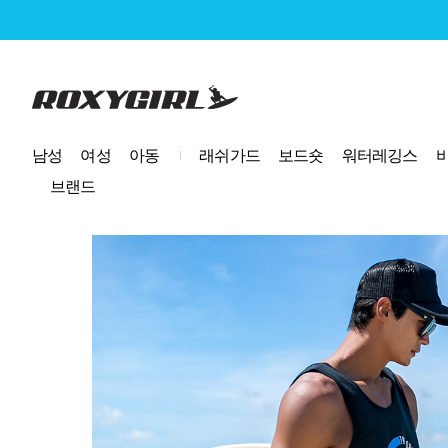
로고
남성
여성
아동
래쉬가드
보드숏
워터레깅스
브랜드