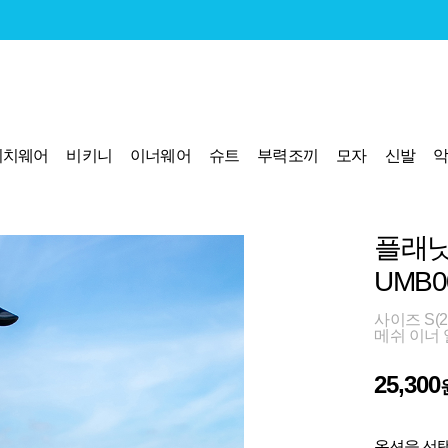
비치웨어
비키니
이너웨어
슈트
부력조끼
모자
신발
플래닛
UMB0
사이즈 S(28
메쉬 이너
25,300
옵션을 선택