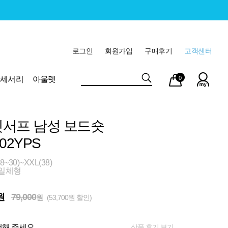
로그인
회원가입
구매후기
고객센터
마이
장바
악세서리
아울렛
0
페이
구니
서프 남성 보드숏
02YPS
~30)~XXL(38)
 일체형
원
79,000
원
(53,700원 할인)
상품 후기 보기
해 주세요.