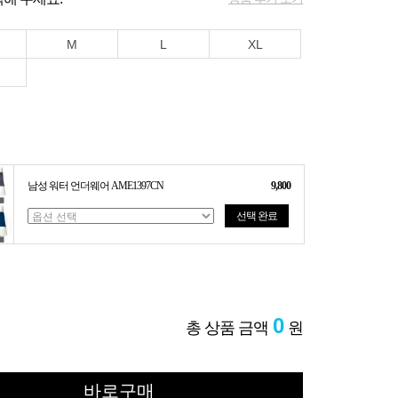
M
L
XL
남성 워터 언더웨어 AME1397CN
9,800
선택 완료
0
총 상품 금액
원
바로구매