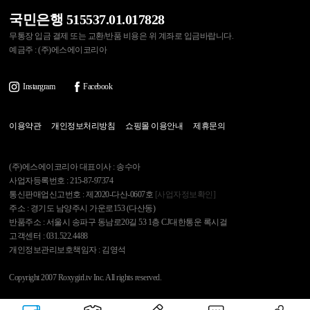
국민은행 515537.01.017828
무통장 입금 결제 또는 교환/반품 비용은 위 계좌로 입금바랍니다.
예금주 : (주)에스에이코리아
Instargram
Facebook
이용약관
개인정보처리방침
쇼핑몰 이용안내
제휴문의
(주)에스에이코리아 대표이사 : 송수아
사업자등록번호 : 215-87-97374
통신판매업신고번호 : 제2020-다산-0607호
[사업자정보확인]
주소 : 경기도 남양주시 가운로153 (다산동)
반품주소 : 서울시 송파구 동남로20길 53 1층 CJ대한통운 록시걸
고객센터 : 031.522.4488
개인정보관리보호책임자 : 김영석
Copyright 2007 Roxygirl.tv Inc. All rights reserved.