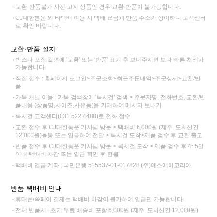
교환·반품불가 사전 고지 상품인 경우 교환·반품이 불가능합니다.
CJ대한통운 외 타택배 이용 시 택배 요금과 반품 주소가 상이하니 고객센터
로 확인 바랍니다.
교환·반품 절차
박스나 포장 겉면에 '교환' 또는 '반품' 표기 후 보내주시면 보다 빠른 처리가
가능합니다.
직접 접수 : 홈페이지 로그인>주문조회>최근주문내역>주문상세>교환/반
품
카톡 채널 이용 : 카톡 검색창에 '록시걸' 검색 > 주문자명, 전화번호, 교환/반
품내용 (상품명,사이즈,사유등)을 기재하여 메시지 보내기
록시걸 고객센터(031.522.4488)로 전화 접수
교환 접수 후 CJ대한통운 기사님 방문 > 택배비 6,000원 (제주, 도서산간
12,000원)동봉 또는 입금하여 전달 > 록시걸 도착>제품 검수 후 교환 출고
반품 접수 후 CJ대한통운 기사님 방문 > 록시걸 도착 > 제품 검수 후 4~5일
이내 택배비 차감 또는 입금 확인 후 환불
택배비 입금 계좌 : 국민은행 515537-01-017828 (주)에스에이코리아
반품 택배비 안내
휴대폰/쓱페이 결제는 택배비 차감이 불가하여 입금만 가능합니다.
전체 반품시 : 초기 무료 배송비 포함 6,000원 (제주, 도서산간 12,000원)