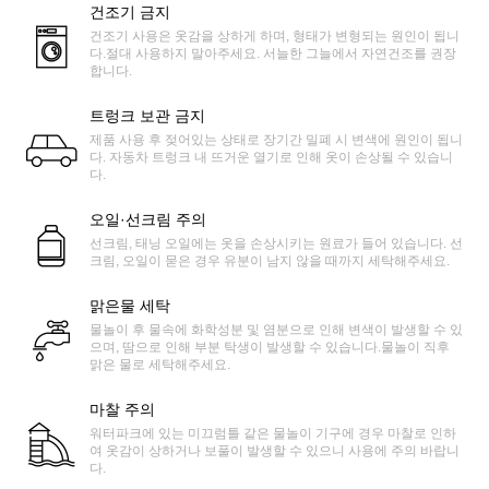
건조기 금지
건조기 사용은 옷감을 상하게 하며, 형태가 변형되는 원인이 됩니
다.절대 사용하지 말아주세요. 서늘한 그늘에서 자연건조를 권장
합니다.
트렁크 보관 금지
제품 사용 후 젖어있는 상태로 장기간 밀폐 시 변색에 원인이 됩니
다. 자동차 트렁크 내 뜨거운 열기로 인해 옷이 손상될 수 있습니
다.
오일·선크림 주의
선크림, 태닝 오일에는 옷을 손상시키는 원료가 들어 있습니다. 선
크림, 오일이 묻은 경우 유분이 남지 않을 때까지 세탁해주세요.
맑은물 세탁
물놀이 후 물속에 화학성분 및 염분으로 인해 변색이 발생할 수 있
으며, 땀으로 인해 부분 탁생이 발생할 수 있습니다.물놀이 직후
맑은 물로 세탁해주세요.
마찰 주의
워터파크에 있는 미끄럼틀 같은 물놀이 기구에 경우 마찰로 인하
여 옷감이 상하거나 보풀이 발생할 수 있으니 사용에 주의 바랍니
다.