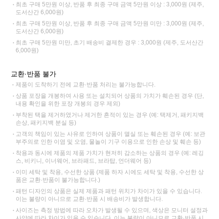
최초 구매 5만원 이상, 반품 후 최종 구매 금액 5만원 이상 : 3,000원 (제주,
도서산간 6,000원)
최초 구매 5만원 이상, 반품 후 최종 구매 금액 5만원 미만 : 3,000원 (제주,
도서산간 6,000원)
최초 구매 5만원 미만, 초기 배송비 결제한 경우 : 3,000원 (제주, 도서산간
6,000원)
교환·반품 불가
제품이 도착하기 전에 교환·반품 처리는 불가능합니다.
상품 포장을 개봉하여 사용 또는 설치되어 상품의 가치가 훼손된 경우 (단,
내용 확인을 위한 포장 개봉의 경우 제외)
부착된 택을 제거하였거나 제거한 흔적이 있는 경우 (예: 택제거, 패키지백
손상, 패키지백 분실 등)
고객의 책임이 있는 사유로 인하여 상품이 멸실 또는 훼손된 경우 (예: 보관
부주의로 인한 이염 및 오염, 물놀이 기구 이용으로 인한 손상 및 훼손 등)
착용과 동시에 제품의 제품 가치가 현저히 감소하는 상품의 경우 (예: 레깅
스, 비키니, 이너웨어, 브라패드, 브라탑, 언더웨어 등)
이미 세탁 및 착용, 수선한 상품 (제품 하자 시에도 세탁 및 착용, 수선한 상
품은 교환·반품이 불가능합니다.)
패턴 디자인의 상품은 실제 제품과 패턴 위치가 차이가 있을 수 있습니다.
이는 불량이 아니므로 교환·반품 시 배송비가 발생합니다.
사이즈는 측정 방법에 따라 오차가 발생될 수 있으며, 색상은 모니터 설정과
사양에 따라 차이가 있을 수 있습니다. 이는 불량이 아니므로 교환·반품 시