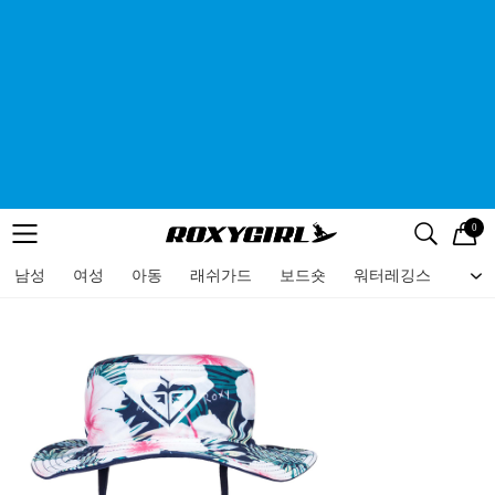
0
로고
메뉴
검색
메뉴
남성
여성
아동
래쉬가드
보드숏
워터레깅스
비치