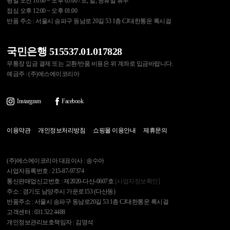
평일 오전 10:00 ~ 오후 05:00 / 토, 일, 공휴일 휴무
점심 오후 12:00 ~ 오후 01:00
반품 주소 : 서울시 송파구 동남로 20길 53 1층 CJ대한통운 록시걸
국민은행 515537.01.017828
무통장 입금 결제 또는 교환/반품 비용은 위 계좌로 입금바랍니다.
예금주 : (주)에스에이코리아
Instargram
Facebook
이용약관
개인정보처리방침
쇼핑몰 이용안내
제휴문의
(주)에스에이코리아 대표이사 : 송수아
사업자등록번호 : 215-87-97374
통신판매업신고번호 : 제2020-다산-0607호
[사업자정보확인]
주소 : 경기도 남양주시 가운로153 (다산동)
반품주소 : 서울시 송파구 동남로20길 53 1층 CJ대한통운 록시걸
고객센터 : 031.522.4488
개인정보관리보호책임자 : 김영석