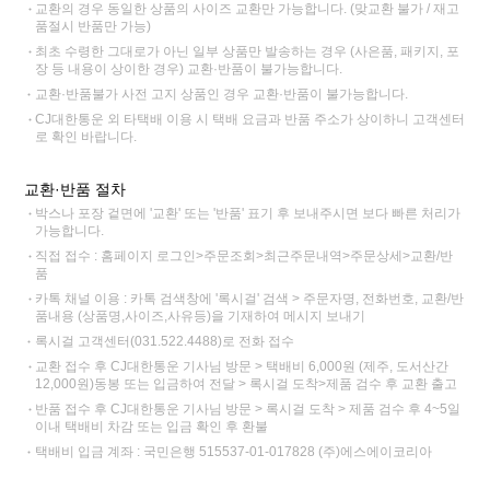
교환의 경우 동일한 상품의 사이즈 교환만 가능합니다. (맞교환 불가 / 재고
품절시 반품만 가능)
최초 수령한 그대로가 아닌 일부 상품만 발송하는 경우 (사은품, 패키지, 포
장 등 내용이 상이한 경우) 교환·반품이 불가능합니다.
교환·반품불가 사전 고지 상품인 경우 교환·반품이 불가능합니다.
CJ대한통운 외 타택배 이용 시 택배 요금과 반품 주소가 상이하니 고객센터
로 확인 바랍니다.
교환·반품 절차
박스나 포장 겉면에 '교환' 또는 '반품' 표기 후 보내주시면 보다 빠른 처리가
가능합니다.
직접 접수 : 홈페이지 로그인>주문조회>최근주문내역>주문상세>교환/반
품
카톡 채널 이용 : 카톡 검색창에 '록시걸' 검색 > 주문자명, 전화번호, 교환/반
품내용 (상품명,사이즈,사유등)을 기재하여 메시지 보내기
록시걸 고객센터(031.522.4488)로 전화 접수
교환 접수 후 CJ대한통운 기사님 방문 > 택배비 6,000원 (제주, 도서산간
12,000원)동봉 또는 입금하여 전달 > 록시걸 도착>제품 검수 후 교환 출고
반품 접수 후 CJ대한통운 기사님 방문 > 록시걸 도착 > 제품 검수 후 4~5일
이내 택배비 차감 또는 입금 확인 후 환불
택배비 입금 계좌 : 국민은행 515537-01-017828 (주)에스에이코리아