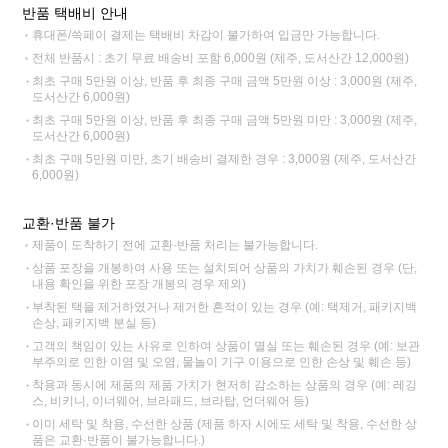
반품 택배비 안내
휴대폰/쓱페이 결제는 택배비 차감이 불가하여 입금만 가능합니다.
전체 반품시 : 초기 무료 배송비 포함 6,000원 (제주, 도서산간 12,000원)
최초 구매 5만원 이상, 반품 후 최종 구매 금액 5만원 이상 : 3,000원 (제주,
도서산간 6,000원)
최초 구매 5만원 이상, 반품 후 최종 구매 금액 5만원 미만 : 3,000원 (제주,
도서산간 6,000원)
최초 구매 5만원 미만, 초기 배송비 결제한 경우 : 3,000원 (제주, 도서산간
6,000원)
교환·반품 불가
제품이 도착하기 전에 교환·반품 처리는 불가능합니다.
상품 포장을 개봉하여 사용 또는 설치되어 상품의 가치가 훼손된 경우 (단,
내용 확인을 위한 포장 개봉의 경우 제외)
부착된 택을 제거하였거나 제거한 흔적이 있는 경우 (예: 택제거, 패키지백
손상, 패키지백 분실 등)
고객의 책임이 있는 사유로 인하여 상품이 멸실 또는 훼손된 경우 (예: 보관
부주의로 인한 이염 및 오염, 물놀이 기구 이용으로 인한 손상 및 훼손 등)
착용과 동시에 제품의 제품 가치가 현저히 감소하는 상품의 경우 (예: 레깅
스, 비키니, 이너웨어, 브라패드, 브라탑, 언더웨어 등)
이미 세탁 및 착용, 수선한 상품 (제품 하자 시에도 세탁 및 착용, 수선한 상
품은 교환·반품이 불가능합니다.)