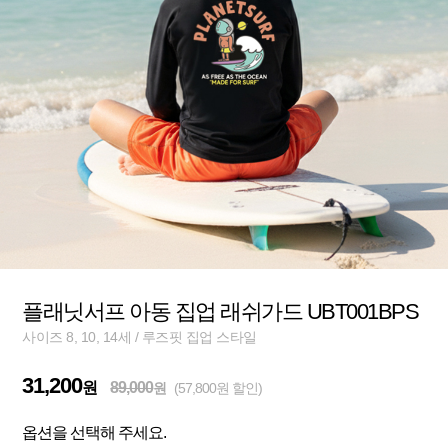
플래닛서프 아동 집업 래쉬가드 UBT001BPS
사이즈 8, 10, 14세 / 루즈핏 집업 스타일
31,200
원
89,000
원
(57,800원 할인)
옵션을 선택해 주세요.