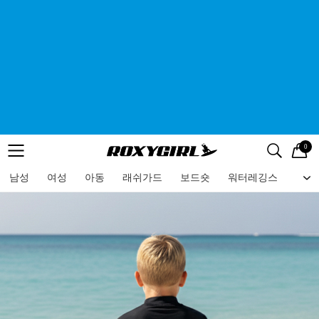
0
로고
메뉴
검색
메뉴
남성
여성
아동
래쉬가드
보드숏
워터레깅스
비치