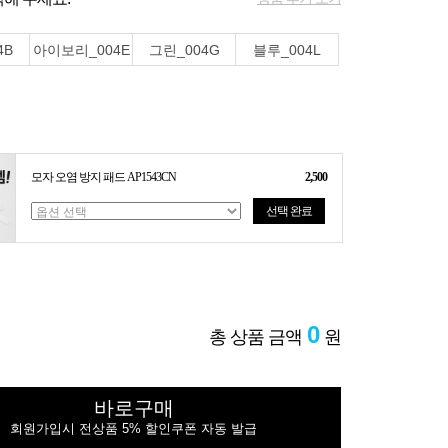
4B
아이보리_004E
그린_004G
블루_004L
모자 오염 방지 패드 AP1543CN
2,500
선택 완료
0
총 상품 금액
원
바로구매
회원가입시 전상품 5% 할인쿠폰 자동 발급