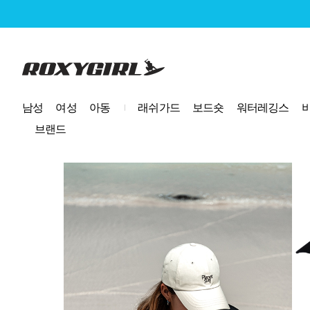
로고
남성
여성
아동
래쉬가드
보드숏
워터레깅스
브랜드