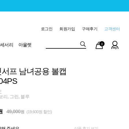
로그인
회원가입
구매후기
고객센터
마이
장바
악세서리
아울렛
0
페이
구니
서프 남녀공용 볼캡
04PS
E
보리, 그린, 블루
원
49,000
원
(19,600원 할인)
상품 후기 보기
해 주세요.