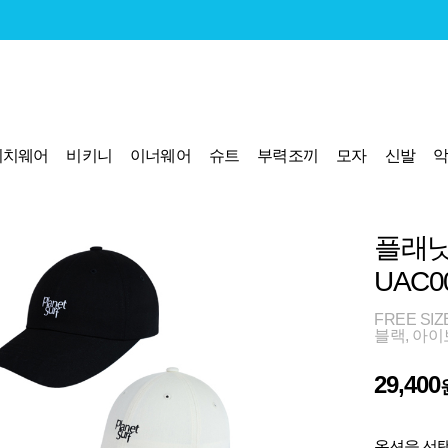
비치웨어
비키니
이너웨어
슈트
부력조끼
모자
신발
플래닛
UAC0
FREE SIZ
블랙, 아이
29,400
옵션을 선택