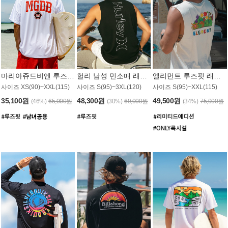
마리아쥬드비엔 루즈핏 래쉬가드 JMT005W
헐리 남성 민소매 래쉬가드 MT1155BHL
엘리먼트 루즈핏 래쉬가드 MT1114WEM
사이즈 XS(90)~XXL(115)
사이즈 S(95)~3XL(120)
사이즈 S(95)~XXL(115)
35,100원
48,300원
49,500원
(46%)
65,000원
(30%)
69,000원
(34%)
75,000원