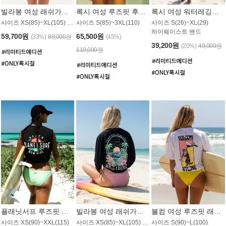
빌라봉 여성 래쉬가드 WT992WBB
록시 여성 루즈핏 후드 래쉬가드 WT556BRX
록시 여성 워터레깅스 WB1016BRX
사이즈 XS(85)~XL(105) / 레귤러핏
사이즈 S(85)~3XL(110)
사이즈 S(26)~XL(29)
하이웨이스트 밴드
59,700원
65,500원
(33%)
89,000원
(45%)
39,200원
(20%)
49,000원
119,000원
플래닛서프 루즈핏 래쉬가드 UWT044BPS
빌라봉 여성 래쉬가드 WT988BBB
볼컴 여성 루즈핏 래쉬가드 MT1005VC
사이즈 XS(90)~XXL(115)
사이즈 XS(85)~XL(105) / 오버핏
사이즈 S(90)~L(100)