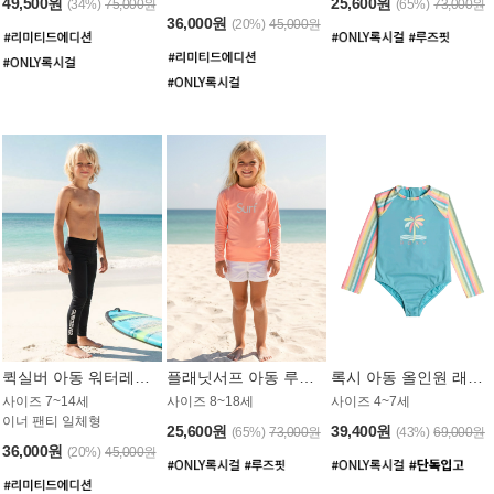
49,500원
25,600원
(34%)
75,000원
(65%)
73,000원
36,000원
(20%)
45,000원
퀵실버 아동 워터레깅스 BB776BQS
플래닛서프 아동 루즈핏 래쉬가드 UGT012CPS
록시 아동 올인원 래쉬가드 GT811BRX
사이즈 7~14세
사이즈 8~18세
사이즈 4~7세
이너 팬티 일체형
25,600원
39,400원
(65%)
73,000원
(43%)
69,000원
36,000원
(20%)
45,000원