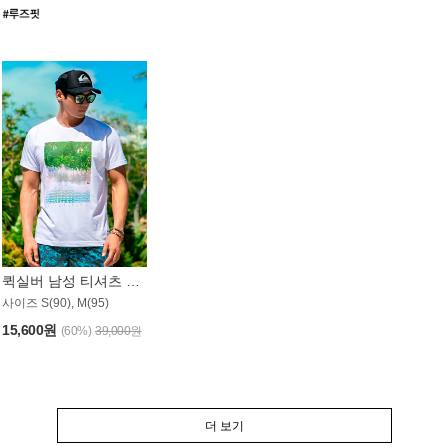
퀵실버 남성 티셔츠 MST357WQS
사이즈 S(90), M(95)
15,600원
(60%)
39,000원
더 보기