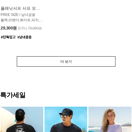
플래닛서프 서프 모자 UAC007PS
FREE SIZE / 남녀공용
블랙,라벤더,화이트,피치,그레이,오트밀 6컬러
29,300원
(63%)
79,000원
더 보기
특가세일