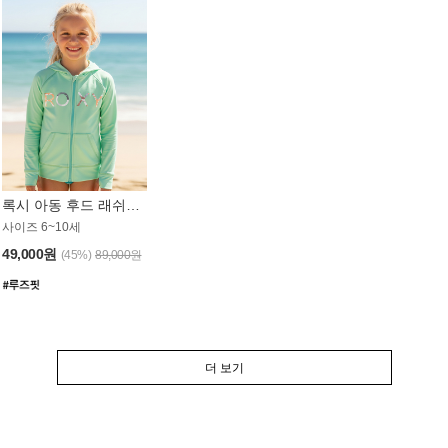
록시 아동 후드 래쉬가드 GT764MRX
사이즈 6~10세
49,000원
(45%)
89,000원
더 보기