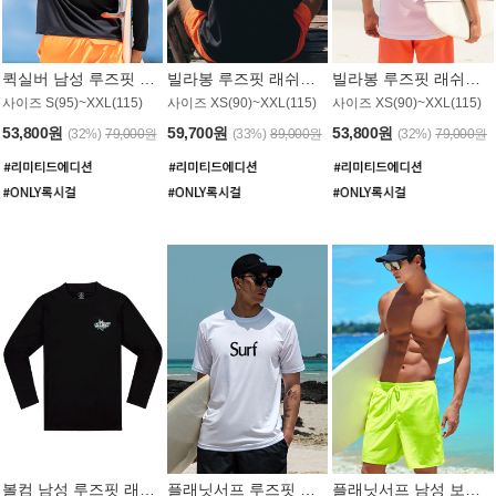
퀵실버 남성 루즈핏 래쉬가드 MT1017BQS
빌라봉 루즈핏 래쉬가드 MT1129BBB
빌라봉 루즈핏 래쉬가드 MT1135WBB
사이즈 S(95)~XXL(115)
사이즈 XS(90)~XXL(115)
사이즈 XS(90)~XXL(115)
53,800원
59,700원
53,800원
(32%)
79,000원
(33%)
89,000원
(32%)
79,000원
볼컴 남성 루즈핏 래쉬가드 MT1008BVC
플래닛서프 루즈핏 래쉬가드 UMT026WPS
플래닛서프 남성 보드숏 UMB002GPS