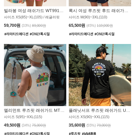
빌라봉 여성 래쉬가드 WT991BBB
록시 여성 루즈핏 후드 래쉬가드 WT555WRX
S
사이즈 XS(85)~XL(105) / 레귤러핏
사이즈 M(90)~3XL(110)
59,700원
65,500원
(33%)
89,000원
(45%)
119,000원
엘리먼트 루즈핏 래쉬가드 MT1114WEM
플래닛서프 루즈핏 래쉬가드 UMT010BPS
사이즈 S(95)~XXL(115)
사이즈 XS(90)~XXL(115)
PS
49,500원
35,600원
(34%)
75,000원
(55%)
79,000원