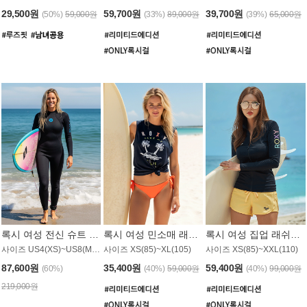
29,500원
59,700원
39,700원
(50%)
59,000원
(33%)
89,000원
(39%)
65,000원
록시 여성 전신 슈트 (4/3mm) WS221KRX
록시 여성 민소매 래쉬가드 WT907BRX
록시 여성 집업 래쉬가드 WT868BRX
사이즈 US4(XS)~US8(M) / 후면 지퍼
사이즈 XS(85)~XL(105)
사이즈 XS(85)~XXL(110)
87,600원
35,400원
59,400원
(60%)
(40%)
59,000원
(40%)
99,000원
219,000원