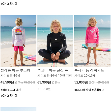
빌라봉 아동 루즈핏 래쉬가드 BT804WBB
퀵실버 아동 전신 슈트 (3/2mm) BS023KQS
록시 아동 래쉬가드 GT815MRX
사이즈 8~16세
사이즈 8~16세 / 후면 지퍼
사이즈 10~16세
49,500원
69,900원
52,000원
(34%)
75,000원
(61%)
(20%)
65,000원
179,000원