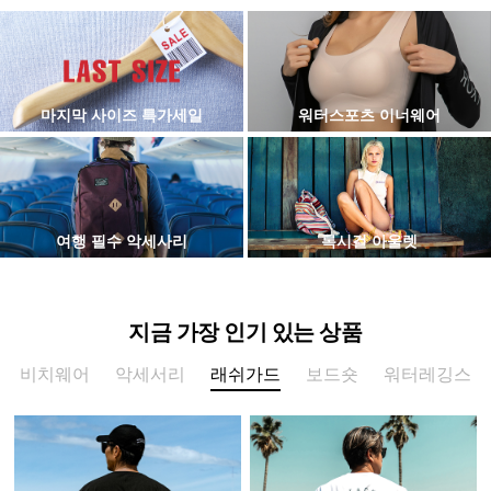
마지막 사이즈 특가세일
워터스포츠 이너웨어
여행 필수 악세사리
록시걸 아울렛
지금 가장 인기 있는 상품
비치웨어
악세서리
래쉬가드
보드숏
워터레깅스