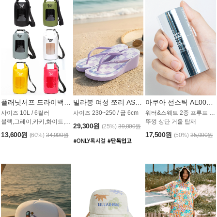
플래닛서프 드라이백 UAB009PS
빌라봉 여성 쪼리 AS1862PBB
아쿠아 선스틱 AE008MG
사이즈 10L / 6컬러
사이즈 230~250 / 굽 6cm
워터&스웨트 2중 프루프 / SPF 50+
블랙,그레이,카키,화이트,옐로우,핑크
뚜껑 상단 거울 탑재
29,300원
(25%)
39,000원
13,600원
17,500원
(60%)
34,000원
(50%)
35,000원