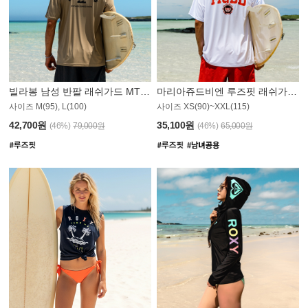
빌라봉 남성 반팔 래쉬가드 MT1082GBB
마리아쥬드비엔 루즈핏 래쉬가드 JMT005W
사이즈 M(95), L(100)
사이즈 XS(90)~XXL(115)
42,700원
35,100원
(46%)
79,000원
(46%)
65,000원
N