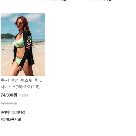
록시 여성 루즈핏 후드 래쉬가드 WT900BRX
사이즈 M(95)~3XL(115) / 롱기장 타입
74,900원
(42%)
129,000원