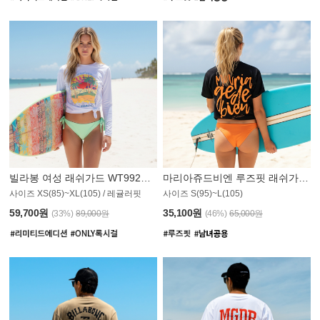
빌라봉 여성 래쉬가드 WT992WBB
마리아쥬드비엔 루즈핏 래쉬가드 JWT013O
사이즈 XS(85)~XL(105) / 레귤러핏
사이즈 S(95)~L(105)
011PS
59,700원
35,100원
(33%)
89,000원
(46%)
65,000원