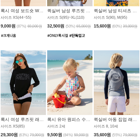
록시 여성 보드숏 WB791PRX
퀵실버 남성 루즈핏 래쉬가드 MT1072GQS
퀵실버 남성 티셔츠 MST356WQS
사이즈 XS(44~55)
사이즈 S(95)~XL(110)
사이즈 S(90), M(95)
9,000원
32,500원
15,600원
(87%)
69,000원
(50%)
65,000원
(60%)
39,000원
록시 여성 루즈핏 래쉬가드 WT909BRX
록시 유아 원피스 수영복 B588W
퀵실버 아동 집업 래쉬가드 BT682LQS
사이즈 XS(85)
사이즈 2세
사이즈 8, 10세
29,300원
9,500원
35,600원
(63%)
79,000원
(84%)
59,000원
(55%)
79,000원