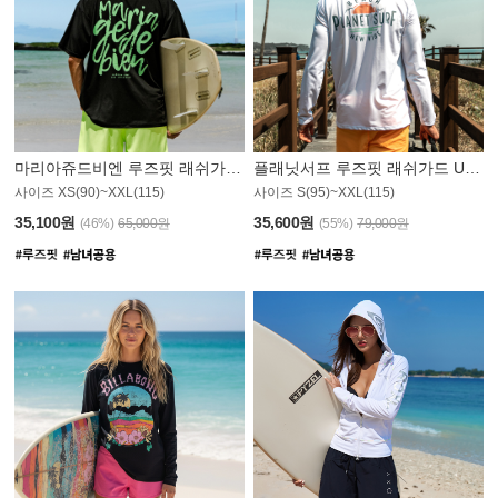
마리아쥬드비엔 루즈핏 래쉬가드 JMT004B
플래닛서프 루즈핏 래쉬가드 UMT008WPS
사이즈 XS(90)~XXL(115)
사이즈 S(95)~XXL(115)
35,100원
35,600원
(46%)
65,000원
(55%)
79,000원