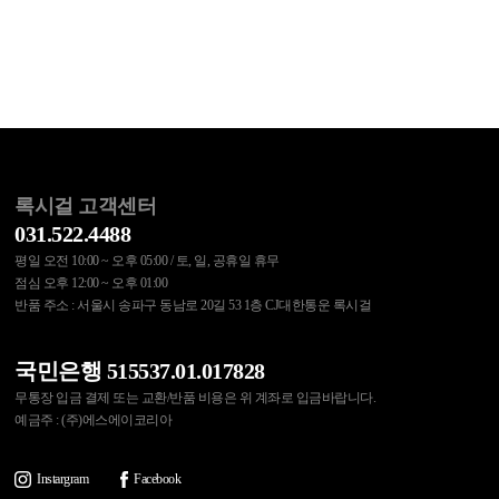
록시걸 고객센터
031.522.4488
평일 오전 10:00 ~ 오후 05:00 / 토, 일, 공휴일 휴무
점심 오후 12:00 ~ 오후 01:00
반품 주소 : 서울시 송파구 동남로 20길 53 1층 CJ대한통운 록시걸
국민은행 515537.01.017828
무통장 입금 결제 또는 교환/반품 비용은 위 계좌로 입금바랍니다.
예금주 : (주)에스에이코리아
Instargram
Facebook