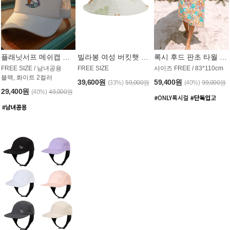
플래닛서프 메쉬캡 모자 UAC008PS
빌라봉 여성 버킷햇 AC1971MBB
록시 후드 판초 타월 AT1765WRX
FREE SIZE / 남녀공용
FREE SIZE
사이즈 FREE / 83*110cm
블랙, 화이트 2컬러
39,600원
59,400원
(33%)
59,000원
(40%)
99,000원
29,400원
(40%)
49,000원