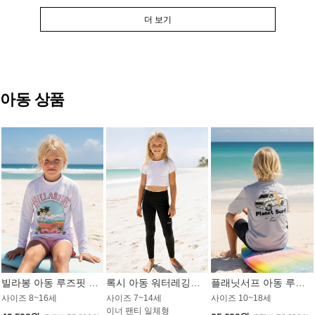
더 보기
아동 상품
빌라봉 아동 루즈핏 래쉬가드 GT813WBB
록시 아동 워터레깅스 GB672BRX
플래닛서프 아동 루즈핏 래쉬가드 UBT009GPS
사이즈 8~16세
사이즈 7~14세
사이즈 10~18세
이너 팬티 일체형