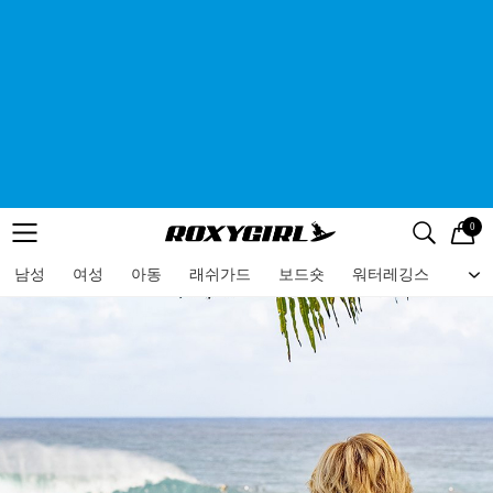
0
로고
메뉴
검색
메뉴
남성
여성
아동
래쉬가드
보드숏
워터레깅스
비치