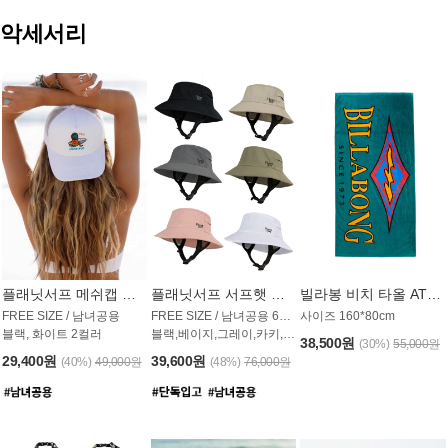
악세서리
플래닛서프 메쉬캡 모자 UAC009PS
플래닛서프 서프햇 모자 UAC002PS
빌라봉 비치 타올 AT1768PBB
FREE SIZE / 남녀공용
FREE SIZE / 남녀공용 6컬러
사이즈 160*80cm
블랙, 화이트 2컬러
블랙,베이지,그레이,카키,핑크,화이트
38,500원
(30%)
55,000원
29,400원
39,600원
(40%)
49,000원
(48%)
76,000원