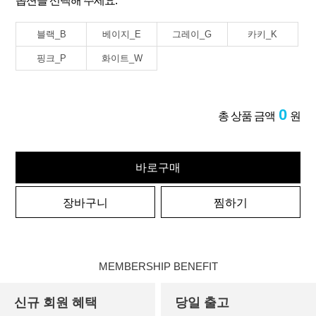
옵션을 선택해 주세요.
블랙_B
베이지_E
그레이_G
카키_K
핑크_P
화이트_W
0
총 상품 금액
원
바로구매
장바구니
찜하기
MEMBERSHIP BENEFIT
신규 회원 혜택
당일 출고