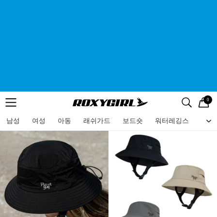
0
로고
메뉴
검색
메뉴
남성
여성
아동
래쉬가드
보드숏
워터레깅스
비치