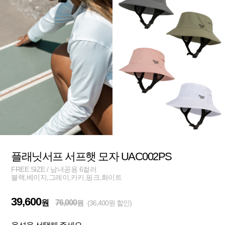
플래닛서프 서프햇 모자 UAC002PS
FREE SIZE / 남녀공용 6컬러
블랙,베이지,그레이,카키,핑크,화이트
39,600
원
76,000
원
(36,400원 할인)