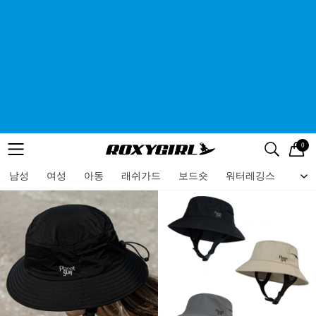
0
로고
메뉴
검색
메뉴
남성
여성
아동
래쉬가드
보드숏
워터레깅스
비치