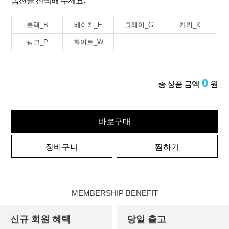
옵션을 선택해 주세요.
블랙_B
베이지_E
그레이_G
카키_K
핑크_P
화이트_W
0
총 상품 금액
원
바로구매
장바구니
찜하기
MEMBERSHIP BENEFIT
신규 회원 혜택
당일 출고