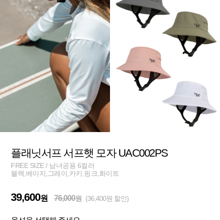
플래닛서프 서프햇 모자 UAC002PS
FREE SIZE / 남녀공용 6컬러
블랙,베이지,그레이,카키,핑크,화이트
39,600
원
76,000
원
(36,400원 할인)