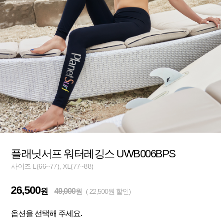
플래닛서프 워터레깅스 UWB006BPS
사이즈 L(66~77), XL(77~88)
26,500
원
49,000
원
( 22,500원 할인)
옵션을 선택해 주세요.