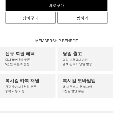
바로구매
장바구니
찜하기
MEMBERSHIP BENEFIT
신규 회원 혜택
당일 출고
즉시 할인 5% 쿠폰
평일 오후 3시 이전
5만원 쿠폰팩 증정
결제 완료시 당일 발송
록시걸 카톡 채널
록시걸 모바일앱
친구 추가시 3천원 쿠폰
앱 다운로드 첫 로그인
중복 사용 가능
3천원 할인 쿠폰