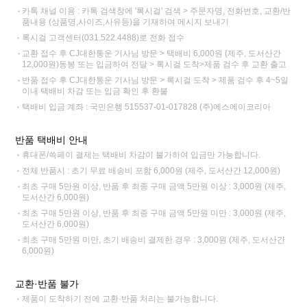
카톡 채널 이용 : 카톡 검색창에 '록시걸' 검색 > 주문자명, 전화번호, 교환/반
품내용 (상품명,사이즈,사유등)을 기재하여 메시지 보내기
록시걸 고객센터(031.522.4488)로 전화 접수
교환 접수 후 CJ대한통운 기사님 방문 > 택배비 6,000원 (제주, 도서산간
12,000원)동봉 또는 입금하여 전달 > 록시걸 도착>제품 검수 후 교환 출고
반품 접수 후 CJ대한통운 기사님 방문 > 록시걸 도착 > 제품 검수 후 4~5일
이내 택배비 차감 또는 입금 확인 후 환불
택배비 입금 계좌 : 국민은행 515537-01-017828 (주)에스에이코리아
반품 택배비 안내
휴대폰/쓱페이 결제는 택배비 차감이 불가하여 입금만 가능합니다.
전체 반품시 : 초기 무료 배송비 포함 6,000원 (제주, 도서산간 12,000원)
최초 구매 5만원 이상, 반품 후 최종 구매 금액 5만원 이상 : 3,000원 (제주,
도서산간 6,000원)
최초 구매 5만원 이상, 반품 후 최종 구매 금액 5만원 미만 : 3,000원 (제주,
도서산간 6,000원)
최초 구매 5만원 미만, 초기 배송비 결제한 경우 : 3,000원 (제주, 도서산간
6,000원)
교환·반품 불가
제품이 도착하기 전에 교환·반품 처리는 불가능합니다.