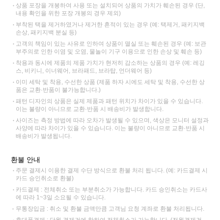
상품 포장을 개봉하여 사용 또는 설치되어 상품의 가치가 훼손된 경우 (단,
내용 확인을 위한 포장 개봉의 경우 제외)
부착된 택을 제거하였거나 제거한 흔적이 있는 경우 (예: 택제거, 패키지백
손상, 패키지백 분실 등)
고객의 책임이 있는 사유로 인하여 상품이 멸실 또는 훼손된 경우 (예: 보관
부주의로 인한 이염 및 오염, 물놀이 기구 이용으로 인한 손상 및 훼손 등)
착용과 동시에 제품의 제품 가치가 현저히 감소하는 상품의 경우 (예: 레깅
스, 비키니, 이너웨어, 브라패드, 브라탑, 언더웨어 등)
이미 세탁 및 착용, 수선한 상품 (제품 하자 시에도 세탁 및 착용, 수선한 상
품은 교환·반품이 불가능합니다.)
패턴 디자인의 상품은 실제 제품과 패턴 위치가 차이가 있을 수 있습니다.
이는 불량이 아니므로 교환·반품 시 배송비가 발생합니다.
사이즈는 측정 방법에 따라 오차가 발생될 수 있으며, 색상은 모니터 설정과
사양에 따라 차이가 있을 수 있습니다. 이는 불량이 아니므로 교환·반품 시
배송비가 발생됩니다.
환불 안내
주문 결제시 이용한 결제 수단 방식으로 환불 처리 됩니다. (예: 카드결제 시
카드 승인취소로 환불)
카드결제 : 전체취소 또는 부분취소가 가능합니다. 카드 승인취소는 카드사
에 따라 1~3일 소요될 수 있습니다.
무통장입금 : 취소 및 환불 금액만큼 고객님 요청 계좌로 환불 처리됩니다.
휴대폰결제 : 당월 결제건에 한하여 전체취소가 가능합니다. (전월결제건