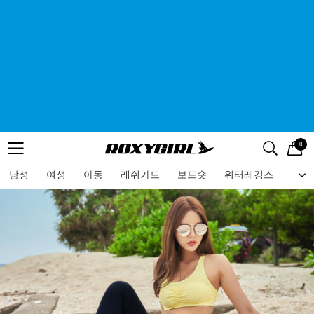
0
로고
메뉴
검색
메뉴
남성
여성
아동
래쉬가드
보드숏
워터레깅스
비치