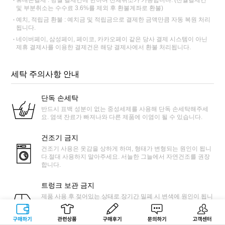
및 부분취소는 수수료 3.6%를 제외 후 환불계좌로 환불)
예치, 적립금 환불 : 예치금 및 적립금으로 결제한 금액만큼 자동 복원 처리
됩니다.
네이버페이, 삼성페이, 페이코, 카카오페이 같은 당사 결제 시스템이 아닌
제휴 결제사를 이용한 결제건은 해당 결제사에서 환불 처리됩니다.
세탁 주의사항 안내
단독 손세탁
반드시 표백 성분이 없는 중성세제를 사용해 단독 손세탁해주세
요. 염색 잔료가 빠져나와 다른 제품에 이염이 될 수 있습니다.
건조기 금지
건조기 사용은 옷감을 상하게 하며, 형태가 변형되는 원인이 됩니
다.절대 사용하지 말아주세요. 서늘한 그늘에서 자연건조를 권장
합니다.
트렁크 보관 금지
제품 사용 후 젖어있는 상태로 장기간 밀폐 시 변색에 원인이 됩니
다. 자동차 트렁크 내 뜨거운 열기로 인해 옷이 손상될 수 있습니
다.
구매하기
관련상품
상품후기
문의하기
고객센터