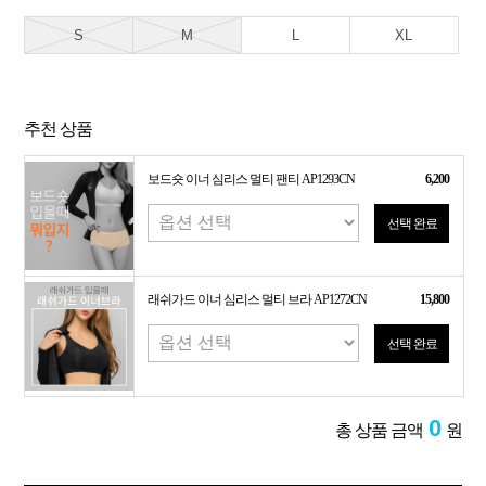
S
M
L
XL
추천 상품
보드숏 이너 심리스 멀티 팬티 AP1293CN
6,200
선택 완료
래쉬가드 이너 심리스 멀티 브라 AP1272CN
15,800
선택 완료
0
총 상품 금액
원