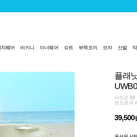
비치웨어
비키니
이너웨어
슈트
부력조끼
모자
신발
플래닛
UWB0
사이즈 88
보드숏과 
39,500
옵션을 선택