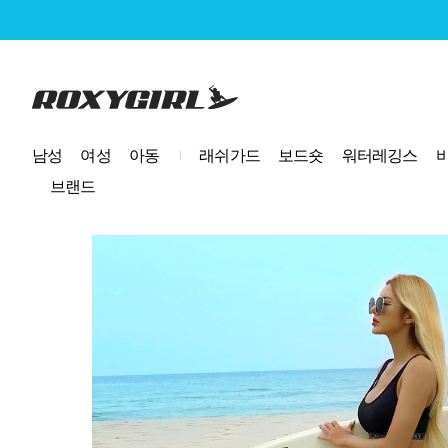
로고
남성
여성
아동
래쉬가드
보드숏
워터레깅스
브랜드