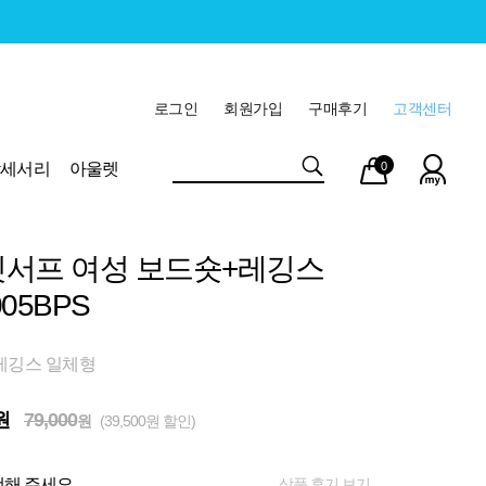
로그인
회원가입
구매후기
고객센터
마이
장바
악세서리
아울렛
0
페이
구니
서프 여성 보드숏+레깅스
05BPS
레깅스 일체형
원
79,000
원
(39,500원 할인)
상품 후기 보기
해 주세요.