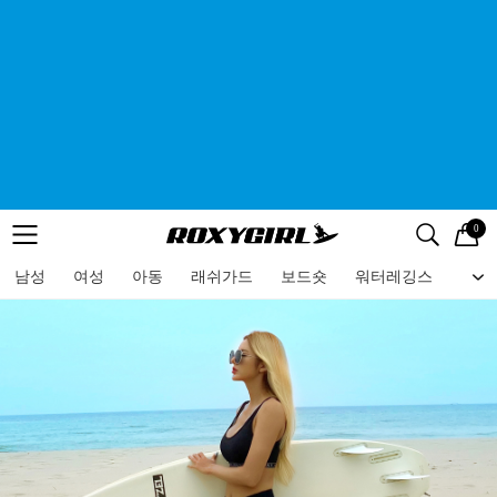
0
로고
메뉴
검색
메뉴
남성
여성
아동
래쉬가드
보드숏
워터레깅스
비치