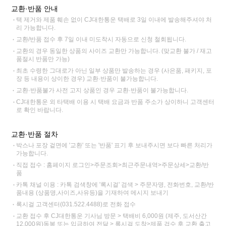
교환·반품 안내
택 제거와 제품 훼손 없이 CJ대한통운 택배로 3일 이내에 발송해주셔야 처
리 가능합니다.
교환/반품 접수 후 7일 이내 미도착시 자동으로 신청 철회됩니다.
교환의 경우 동일한 상품의 사이즈 교환만 가능합니다. (맞교환 불가 / 재고
품절시 반품만 가능)
최초 수령한 그대로가 아닌 일부 상품만 발송하는 경우 (사은품, 패키지, 포
장 등 내용이 상이한 경우) 교환·반품이 불가능합니다.
교환·반품불가 사전 고지 상품인 경우 교환·반품이 불가능합니다.
CJ대한통운 외 타택배 이용 시 택배 요금과 반품 주소가 상이하니 고객센터
로 확인 바랍니다.
교환·반품 절차
박스나 포장 겉면에 '교환' 또는 '반품' 표기 후 보내주시면 보다 빠른 처리가
가능합니다.
직접 접수 : 홈페이지 로그인>주문조회>최근주문내역>주문상세>교환/반
품
카톡 채널 이용 : 카톡 검색창에 '록시걸' 검색 > 주문자명, 전화번호, 교환/반
품내용 (상품명,사이즈,사유등)을 기재하여 메시지 보내기
록시걸 고객센터(031.522.4488)로 전화 접수
교환 접수 후 CJ대한통운 기사님 방문 > 택배비 6,000원 (제주, 도서산간
12,000원)동봉 또는 입금하여 전달 > 록시걸 도착>제품 검수 후 교환 출고