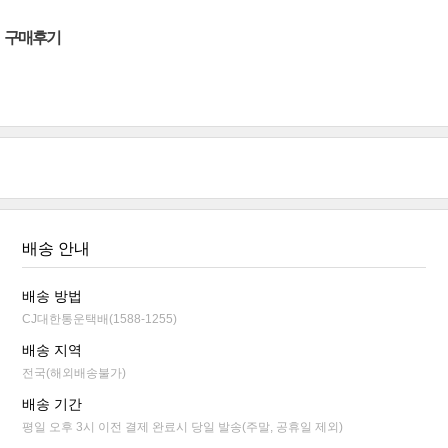
구매후기
배송 안내
배송 방법
CJ대한통운택배(1588-1255)
배송 지역
전국(해외배송불가)
배송 기간
평일 오후 3시 이전 결제 완료시 당일 발송(주말, 공휴일 제외)