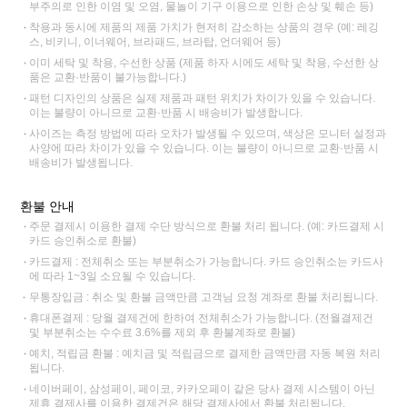
부주의로 인한 이염 및 오염, 물놀이 기구 이용으로 인한 손상 및 훼손 등)
착용과 동시에 제품의 제품 가치가 현저히 감소하는 상품의 경우 (예: 레깅
스, 비키니, 이너웨어, 브라패드, 브라탑, 언더웨어 등)
이미 세탁 및 착용, 수선한 상품 (제품 하자 시에도 세탁 및 착용, 수선한 상
품은 교환·반품이 불가능합니다.)
패턴 디자인의 상품은 실제 제품과 패턴 위치가 차이가 있을 수 있습니다.
이는 불량이 아니므로 교환·반품 시 배송비가 발생합니다.
사이즈는 측정 방법에 따라 오차가 발생될 수 있으며, 색상은 모니터 설정과
사양에 따라 차이가 있을 수 있습니다. 이는 불량이 아니므로 교환·반품 시
배송비가 발생됩니다.
환불 안내
주문 결제시 이용한 결제 수단 방식으로 환불 처리 됩니다. (예: 카드결제 시
카드 승인취소로 환불)
카드결제 : 전체취소 또는 부분취소가 가능합니다. 카드 승인취소는 카드사
에 따라 1~3일 소요될 수 있습니다.
무통장입금 : 취소 및 환불 금액만큼 고객님 요청 계좌로 환불 처리됩니다.
휴대폰결제 : 당월 결제건에 한하여 전체취소가 가능합니다. (전월결제건
및 부분취소는 수수료 3.6%를 제외 후 환불계좌로 환불)
예치, 적립금 환불 : 예치금 및 적립금으로 결제한 금액만큼 자동 복원 처리
됩니다.
네이버페이, 삼성페이, 페이코, 카카오페이 같은 당사 결제 시스템이 아닌
제휴 결제사를 이용한 결제건은 해당 결제사에서 환불 처리됩니다.