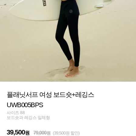
플래닛서프 여성 보드숏+레깅스
UWB005BPS
사이즈 88
보드숏과 레깅스 일체형
39,500
원
79,000
원
(39,500원 할인)