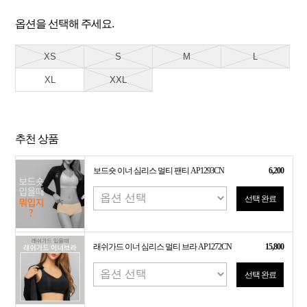
옵션을 선택해 주세요.
XS
S
M
L
XL
XXL
추천 상품
보드숏 이너 심리스 멀티 팬티 AP1293CN
6,200
선택 완료
래쉬가드 이너 심리스 멀티 브라 AP1272CN
15,800
선택 완료