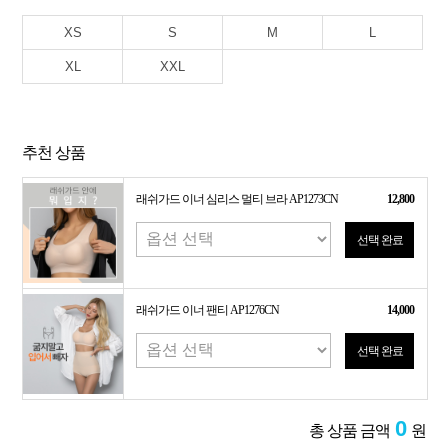
XS
S
M
L
XL
XXL
추천 상품
래쉬가드 이너 심리스 멀티 브라 AP1273CN
12,800
선택 완료
래쉬가드 이너 팬티 AP1276CN
14,000
선택 완료
0
총 상품 금액
원