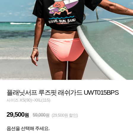
플래닛서프 루즈핏 래쉬가드 UWT015BPS
사이즈 XS(90)~XXL(115)
29,500
원
59,000
원
(29,500원 할인)
옵션을 선택해 주세요.