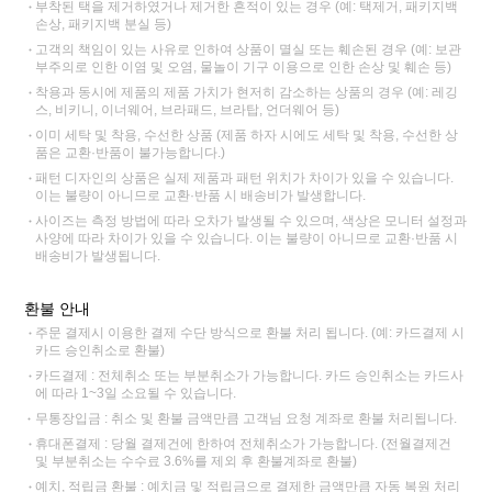
부착된 택을 제거하였거나 제거한 흔적이 있는 경우 (예: 택제거, 패키지백
손상, 패키지백 분실 등)
고객의 책임이 있는 사유로 인하여 상품이 멸실 또는 훼손된 경우 (예: 보관
부주의로 인한 이염 및 오염, 물놀이 기구 이용으로 인한 손상 및 훼손 등)
착용과 동시에 제품의 제품 가치가 현저히 감소하는 상품의 경우 (예: 레깅
스, 비키니, 이너웨어, 브라패드, 브라탑, 언더웨어 등)
이미 세탁 및 착용, 수선한 상품 (제품 하자 시에도 세탁 및 착용, 수선한 상
품은 교환·반품이 불가능합니다.)
패턴 디자인의 상품은 실제 제품과 패턴 위치가 차이가 있을 수 있습니다.
이는 불량이 아니므로 교환·반품 시 배송비가 발생합니다.
사이즈는 측정 방법에 따라 오차가 발생될 수 있으며, 색상은 모니터 설정과
사양에 따라 차이가 있을 수 있습니다. 이는 불량이 아니므로 교환·반품 시
배송비가 발생됩니다.
환불 안내
주문 결제시 이용한 결제 수단 방식으로 환불 처리 됩니다. (예: 카드결제 시
카드 승인취소로 환불)
카드결제 : 전체취소 또는 부분취소가 가능합니다. 카드 승인취소는 카드사
에 따라 1~3일 소요될 수 있습니다.
무통장입금 : 취소 및 환불 금액만큼 고객님 요청 계좌로 환불 처리됩니다.
휴대폰결제 : 당월 결제건에 한하여 전체취소가 가능합니다. (전월결제건
및 부분취소는 수수료 3.6%를 제외 후 환불계좌로 환불)
예치, 적립금 환불 : 예치금 및 적립금으로 결제한 금액만큼 자동 복원 처리