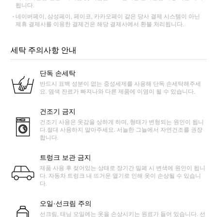
됩니다.
네이버페이, 삼성페이, 페이코, 카카오페이 같은 당사 결제 시스템이 아닌
제휴 결제사를 이용한 결제건은 해당 결제사에서 환불 처리됩니다.
세탁 주의사항 안내
단독 손세탁
반드시 표백 성분이 없는 중성세제를 사용해 단독 손세탁해주세
요. 염색 잔료가 빠져나와 다른 제품에 이염이 될 수 있습니다.
건조기 금지
건조기 사용은 옷감을 상하게 하며, 형태가 변형되는 원인이 됩니
다.절대 사용하지 말아주세요. 서늘한 그늘에서 자연건조를 권장
합니다.
트렁크 보관 금지
제품 사용 후 젖어있는 상태로 장기간 밀폐 시 변색에 원인이 됩니
다. 자동차 트렁크 내 뜨거운 열기로 인해 옷이 손상될 수 있습니
다.
오일·선크림 주의
선크림, 태닝 오일에는 옷을 손상시키는 원료가 들어 있습니다. 선