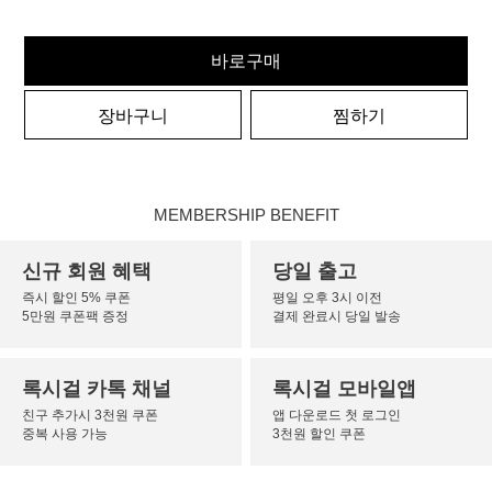
바로구매
장바구니
찜하기
MEMBERSHIP BENEFIT
신규 회원 혜택
당일 출고
즉시 할인 5% 쿠폰
평일 오후 3시 이전
5만원 쿠폰팩 증정
결제 완료시 당일 발송
록시걸 카톡 채널
록시걸 모바일앱
친구 추가시 3천원 쿠폰
앱 다운로드 첫 로그인
중복 사용 가능
3천원 할인 쿠폰