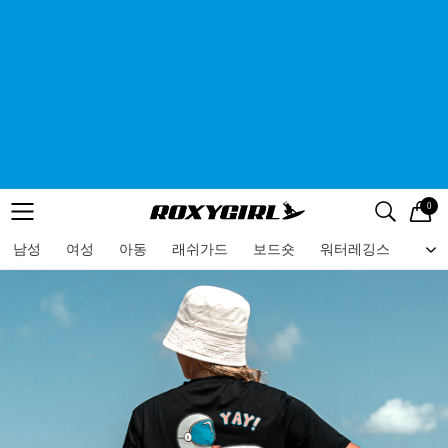
0
로고
메뉴
검색
메뉴
남성
여성
아동
래쉬가드
보드숏
워터레깅스
비치