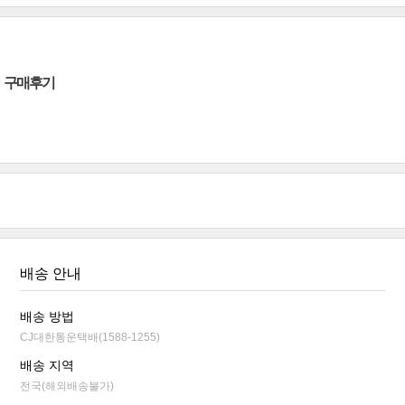
구매후기
배송 안내
배송 방법
CJ대한통운택배(1588-1255)
배송 지역
전국(해외배송불가)