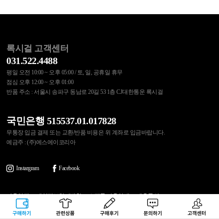
록시걸 고객센터
031.522.4488
평일 오전 10:00 ~ 오후 05:00 / 토, 일, 공휴일 휴무
점심 오후 12:00 ~ 오후 01:00
반품 주소 : 서울시 송파구 동남로 20길 53 1층 CJ대한통운 록시걸
국민은행 515537.01.017828
무통장 입금 결제 또는 교환/반품 비용은 위 계좌로 입금바랍니다.
예금주 : (주)에스에이코리아
Instargram
Facebook
이용약관
개인정보처리방침
쇼핑몰 이용안내
제휴문의
구매하기
관련상품
상품후기
문의하기
고객센터