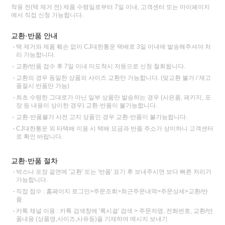
착용 전(택 제거 전) 제품 수령일로부터 7일 이내, 고객센터 또는 마이페이지
에서 직접 신청 가능합니다.
교환·반품 안내
택 제거와 제품 훼손 없이 CJ대한통운 택배로 3일 이내에 발송해주셔야 처
리 가능합니다.
교환/반품 접수 후 7일 이내 미도착시 자동으로 신청 철회됩니다.
교환의 경우 동일한 상품의 사이즈 교환만 가능합니다. (맞교환 불가 / 재고
품절시 반품만 가능)
최초 수령한 그대로가 아닌 일부 상품만 발송하는 경우 (사은품, 패키지, 포
장 등 내용이 상이한 경우) 교환·반품이 불가능합니다.
교환·반품불가 사전 고지 상품인 경우 교환·반품이 불가능합니다.
CJ대한통운 외 타택배 이용 시 택배 요금과 반품 주소가 상이하니 고객센터
로 확인 바랍니다.
교환·반품 절차
박스나 포장 겉면에 '교환' 또는 '반품' 표기 후 보내주시면 보다 빠른 처리가
가능합니다.
직접 접수 : 홈페이지 로그인>주문조회>최근주문내역>주문상세>교환/반
품
카톡 채널 이용 : 카톡 검색창에 '록시걸' 검색 > 주문자명, 전화번호, 교환/반
품내용 (상품명,사이즈,사유등)을 기재하여 메시지 보내기