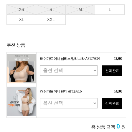
XS
S
M
L
XL
XXL
추천 상품
래쉬가드 이너 심리스 멀티 브라 AP1273CN
12,800
선택 완료
래쉬가드 이너 팬티 AP1276CN
14,000
선택 완료
0
총 상품 금액
원