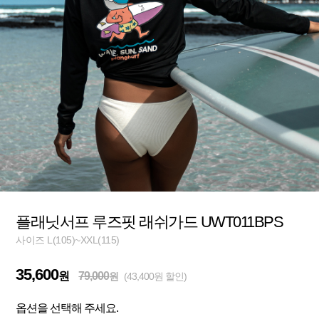
플래닛서프 루즈핏 래쉬가드 UWT011BPS
사이즈 L(105)~XXL(115)
35,600
원
79,000
원
(43,400원 할인)
옵션을 선택해 주세요.