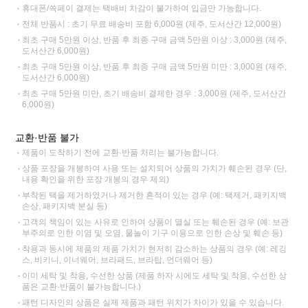
휴대폰/쓱페이 결제는 택배비 차감이 불가하여 입금만 가능합니다.
전체 반품시 : 초기 무료 배송비 포함 6,000원 (제주, 도서산간 12,000원)
최초 구매 5만원 이상, 반품 후 최종 구매 금액 5만원 이상 : 3,000원 (제주,
도서산간 6,000원)
최초 구매 5만원 이상, 반품 후 최종 구매 금액 5만원 미만 : 3,000원 (제주,
도서산간 6,000원)
최초 구매 5만원 미만, 초기 배송비 결제한 경우 : 3,000원 (제주, 도서산간
6,000원)
교환·반품 불가
제품이 도착하기 전에 교환·반품 처리는 불가능합니다.
상품 포장을 개봉하여 사용 또는 설치되어 상품의 가치가 훼손된 경우 (단,
내용 확인을 위한 포장 개봉의 경우 제외)
부착된 택을 제거하였거나 제거한 흔적이 있는 경우 (예: 택제거, 패키지백
손상, 패키지백 분실 등)
고객의 책임이 있는 사유로 인하여 상품이 멸실 또는 훼손된 경우 (예: 보관
부주의로 인한 이염 및 오염, 물놀이 기구 이용으로 인한 손상 및 훼손 등)
착용과 동시에 제품의 제품 가치가 현저히 감소하는 상품의 경우 (예: 레깅
스, 비키니, 이너웨어, 브라패드, 브라탑, 언더웨어 등)
이미 세탁 및 착용, 수선한 상품 (제품 하자 시에도 세탁 및 착용, 수선한 상
품은 교환·반품이 불가능합니다.)
패턴 디자인의 상품은 실제 제품과 패턴 위치가 차이가 있을 수 있습니다.