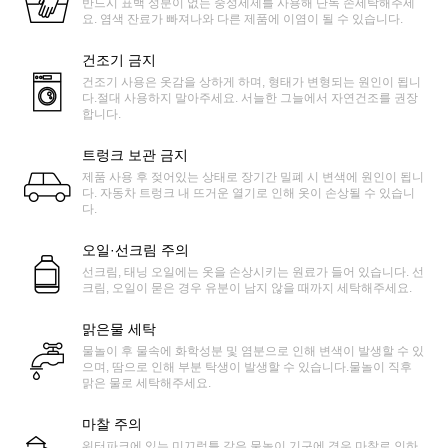
반드시 표백 성분이 없는 중성세제를 사용해 단독 손세탁해주세
요. 염색 잔료가 빠져나와 다른 제품에 이염이 될 수 있습니다.
건조기 금지
건조기 사용은 옷감을 상하게 하며, 형태가 변형되는 원인이 됩니
다.절대 사용하지 말아주세요. 서늘한 그늘에서 자연건조를 권장
합니다.
트렁크 보관 금지
제품 사용 후 젖어있는 상태로 장기간 밀폐 시 변색에 원인이 됩니
다. 자동차 트렁크 내 뜨거운 열기로 인해 옷이 손상될 수 있습니
다.
오일·선크림 주의
선크림, 태닝 오일에는 옷을 손상시키는 원료가 들어 있습니다. 선
크림, 오일이 묻은 경우 유분이 남지 않을 때까지 세탁해주세요.
맑은물 세탁
물놀이 후 물속에 화학성분 및 염분으로 인해 변색이 발생할 수 있
으며, 땀으로 인해 부분 탁생이 발생할 수 있습니다.물놀이 직후
맑은 물로 세탁해주세요.
마찰 주의
워터파크에 있는 미끄럼틀 같은 물놀이 기구에 경우 마찰로 인하