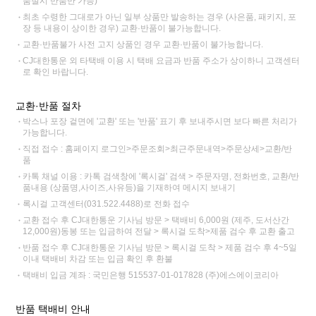
품절시 반품만 가능)
최초 수령한 그대로가 아닌 일부 상품만 발송하는 경우 (사은품, 패키지, 포
장 등 내용이 상이한 경우) 교환·반품이 불가능합니다.
교환·반품불가 사전 고지 상품인 경우 교환·반품이 불가능합니다.
CJ대한통운 외 타택배 이용 시 택배 요금과 반품 주소가 상이하니 고객센터
로 확인 바랍니다.
교환·반품 절차
박스나 포장 겉면에 '교환' 또는 '반품' 표기 후 보내주시면 보다 빠른 처리가
가능합니다.
직접 접수 : 홈페이지 로그인>주문조회>최근주문내역>주문상세>교환/반
품
카톡 채널 이용 : 카톡 검색창에 '록시걸' 검색 > 주문자명, 전화번호, 교환/반
품내용 (상품명,사이즈,사유등)을 기재하여 메시지 보내기
록시걸 고객센터(031.522.4488)로 전화 접수
교환 접수 후 CJ대한통운 기사님 방문 > 택배비 6,000원 (제주, 도서산간
12,000원)동봉 또는 입금하여 전달 > 록시걸 도착>제품 검수 후 교환 출고
반품 접수 후 CJ대한통운 기사님 방문 > 록시걸 도착 > 제품 검수 후 4~5일
이내 택배비 차감 또는 입금 확인 후 환불
택배비 입금 계좌 : 국민은행 515537-01-017828 (주)에스에이코리아
반품 택배비 안내