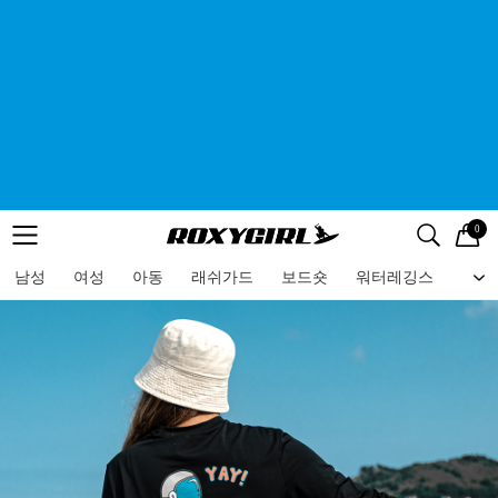
0
로고
메뉴
검색
메뉴
남성
여성
아동
래쉬가드
보드숏
워터레깅스
비치