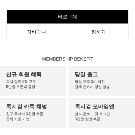
바로구매
장바구니
찜하기
MEMBERSHIP BENEFIT
신규 회원 혜택
당일 출고
즉시 할인 5% 쿠폰
평일 오후 3시 이전
5만원 쿠폰팩 증정
결제 완료시 당일 발송
록시걸 카톡 채널
록시걸 모바일앱
친구 추가시 3천원 쿠폰
앱 다운로드 첫 로그인
중복 사용 가능
3천원 할인 쿠폰