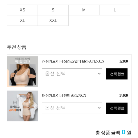
XS
S
M
L
XL
XXL
추천 상품
래쉬가드 이너 심리스 멀티 브라 AP1273CN
12,800
선택 완료
래쉬가드 이너 팬티 AP1276CN
14,000
선택 완료
0
총 상품 금액
원