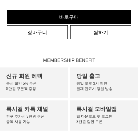
바로구매
장바구니
찜하기
MEMBERSHIP BENEFIT
신규 회원 혜택
당일 출고
즉시 할인 5% 쿠폰
평일 오후 3시 이전
5만원 쿠폰팩 증정
결제 완료시 당일 발송
록시걸 카톡 채널
록시걸 모바일앱
친구 추가시 3천원 쿠폰
앱 다운로드 첫 로그인
중복 사용 가능
3천원 할인 쿠폰