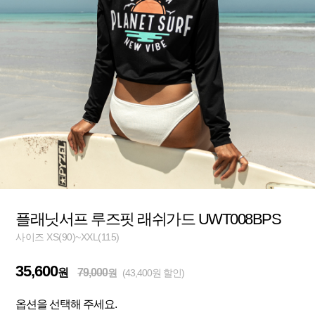
플래닛서프 루즈핏 래쉬가드 UWT008BPS
사이즈 XS(90)~XXL(115)
35,600
원
79,000
원
(43,400원 할인)
옵션을 선택해 주세요.