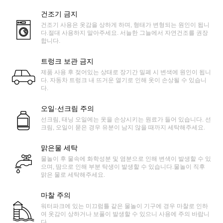
건조기 금지
건조기 사용은 옷감을 상하게 하며, 형태가 변형되는 원인이 됩니
다.절대 사용하지 말아주세요. 서늘한 그늘에서 자연건조를 권장
합니다.
트렁크 보관 금지
제품 사용 후 젖어있는 상태로 장기간 밀폐 시 변색에 원인이 됩니
다. 자동차 트렁크 내 뜨거운 열기로 인해 옷이 손상될 수 있습니
다.
오일·선크림 주의
선크림, 태닝 오일에는 옷을 손상시키는 원료가 들어 있습니다. 선
크림, 오일이 묻은 경우 유분이 남지 않을 때까지 세탁해주세요.
맑은물 세탁
물놀이 후 물속에 화학성분 및 염분으로 인해 변색이 발생할 수 있
으며, 땀으로 인해 부분 탁생이 발생할 수 있습니다.물놀이 직후
맑은 물로 세탁해주세요.
마찰 주의
워터파크에 있는 미끄럼틀 같은 물놀이 기구에 경우 마찰로 인하
여 옷감이 상하거나 보풀이 발생할 수 있으니 사용에 주의 바랍니
다.