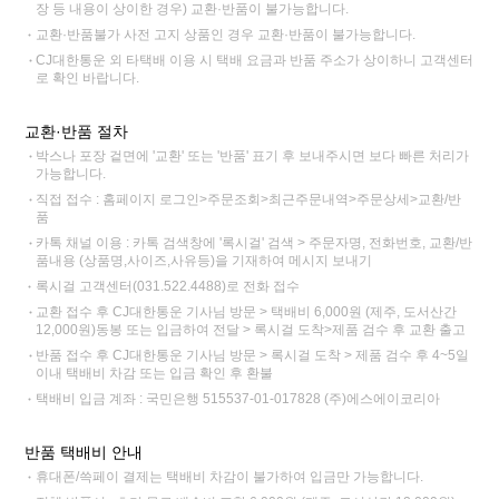
장 등 내용이 상이한 경우) 교환·반품이 불가능합니다.
교환·반품불가 사전 고지 상품인 경우 교환·반품이 불가능합니다.
CJ대한통운 외 타택배 이용 시 택배 요금과 반품 주소가 상이하니 고객센터
로 확인 바랍니다.
교환·반품 절차
박스나 포장 겉면에 '교환' 또는 '반품' 표기 후 보내주시면 보다 빠른 처리가
가능합니다.
직접 접수 : 홈페이지 로그인>주문조회>최근주문내역>주문상세>교환/반
품
카톡 채널 이용 : 카톡 검색창에 '록시걸' 검색 > 주문자명, 전화번호, 교환/반
품내용 (상품명,사이즈,사유등)을 기재하여 메시지 보내기
록시걸 고객센터(031.522.4488)로 전화 접수
교환 접수 후 CJ대한통운 기사님 방문 > 택배비 6,000원 (제주, 도서산간
12,000원)동봉 또는 입금하여 전달 > 록시걸 도착>제품 검수 후 교환 출고
반품 접수 후 CJ대한통운 기사님 방문 > 록시걸 도착 > 제품 검수 후 4~5일
이내 택배비 차감 또는 입금 확인 후 환불
택배비 입금 계좌 : 국민은행 515537-01-017828 (주)에스에이코리아
반품 택배비 안내
휴대폰/쓱페이 결제는 택배비 차감이 불가하여 입금만 가능합니다.