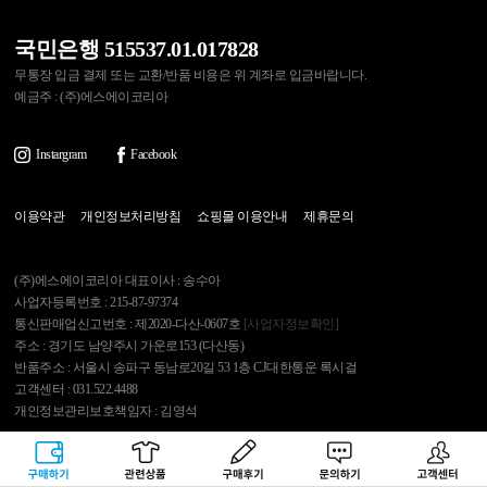
국민은행 515537.01.017828
무통장 입금 결제 또는 교환/반품 비용은 위 계좌로 입금바랍니다.
예금주 : (주)에스에이코리아
Instargram
Facebook
이용약관
개인정보처리방침
쇼핑몰 이용안내
제휴문의
(주)에스에이코리아 대표이사 : 송수아
사업자등록번호 : 215-87-97374
통신판매업신고번호 : 제2020-다산-0607호
[사업자정보확인]
주소 : 경기도 남양주시 가운로153 (다산동)
반품주소 : 서울시 송파구 동남로20길 53 1층 CJ대한통운 록시걸
고객센터 : 031.522.4488
개인정보관리보호책임자 : 김영석
Copyright 2007 Roxygirl.tv Inc. All rights reserved.
구매하기
관련상품
상품후기
문의하기
고객센터