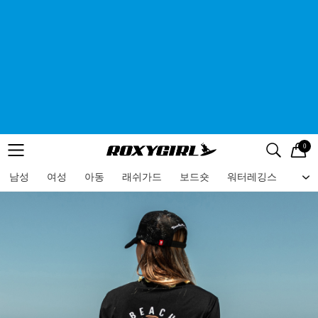
0
로고
메뉴
검색
메뉴
남성
여성
아동
래쉬가드
보드숏
워터레깅스
비치