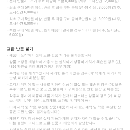
전체 반품시 : 초기 무료 배송비 포함 6,000원 (제주, 도서산간 12,000원)
최초 구매 5만원 이상, 반품 후 최종 구매 금액 5만원 이상 : 3,000원 (제주,
도서산간 6,000원)
최초 구매 5만원 이상, 반품 후 최종 구매 금액 5만원 미만 : 3,000원 (제주,
도서산간 6,000원)
최초 구매 5만원 미만, 초기 배송비 결제한 경우 : 3,000원 (제주, 도서산간
6,000원)
교환·반품 불가
제품이 도착하기 전에 교환·반품 처리는 불가능합니다.
상품 포장을 개봉하여 사용 또는 설치되어 상품의 가치가 훼손된 경우 (단,
내용 확인을 위한 포장 개봉의 경우 제외)
부착된 택을 제거하였거나 제거한 흔적이 있는 경우 (예: 택제거, 패키지백
손상, 패키지백 분실 등)
고객의 책임이 있는 사유로 인하여 상품이 멸실 또는 훼손된 경우 (예: 보관
부주의로 인한 이염 및 오염, 물놀이 기구 이용으로 인한 손상 및 훼손 등)
착용과 동시에 제품의 제품 가치가 현저히 감소하는 상품의 경우 (예: 레깅
스, 비키니, 이너웨어, 브라패드, 브라탑, 언더웨어 등)
이미 세탁 및 착용, 수선한 상품 (제품 하자 시에도 세탁 및 착용, 수선한 상
품은 교환·반품이 불가능합니다.)
패턴 디자인의 상품은 실제 제품과 패턴 위치가 차이가 있을 수 있습니다.
이는 불량이 아니므로 교환·반품 시 배송비가 발생합니다.
사이즈는 측정 방법에 따라 오차가 발생될 수 있으며, 색상은 모니터 설정과