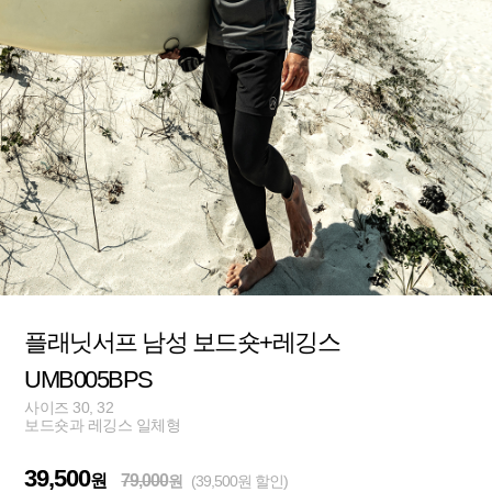
플래닛서프 남성 보드숏+레깅스
UMB005BPS
사이즈 30, 32
보드숏과 레깅스 일체형
39,500
원
79,000
원
(39,500원 할인)