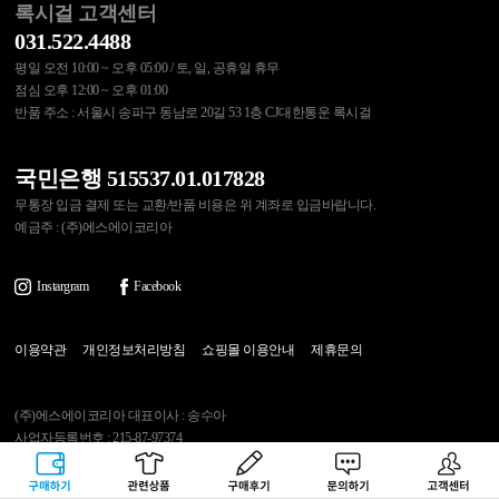
록시걸 고객센터
031.522.4488
평일 오전 10:00 ~ 오후 05:00 / 토, 일, 공휴일 휴무
점심 오후 12:00 ~ 오후 01:00
반품 주소 : 서울시 송파구 동남로 20길 53 1층 CJ대한통운 록시걸
국민은행 515537.01.017828
무통장 입금 결제 또는 교환/반품 비용은 위 계좌로 입금바랍니다.
예금주 : (주)에스에이코리아
Instargram
Facebook
이용약관
개인정보처리방침
쇼핑몰 이용안내
제휴문의
(주)에스에이코리아 대표이사 : 송수아
사업자등록번호 : 215-87-97374
통신판매업신고번호 : 제2020-다산-0607호
[사업자정보확인]
주소 : 경기도 남양주시 가운로153 (다산동)
구매하기
관련상품
상품후기
문의하기
고객센터