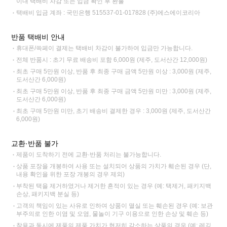
이내 택배비 차감 또는 입금 확인 후 환불
택배비 입금 계좌 : 국민은행 515537-01-017828 (주)에스에이코리아
반품 택배비 안내
휴대폰/쓱페이 결제는 택배비 차감이 불가하여 입금만 가능합니다.
전체 반품시 : 초기 무료 배송비 포함 6,000원 (제주, 도서산간 12,000원)
최초 구매 5만원 이상, 반품 후 최종 구매 금액 5만원 이상 : 3,000원 (제주,
도서산간 6,000원)
최초 구매 5만원 이상, 반품 후 최종 구매 금액 5만원 미만 : 3,000원 (제주,
도서산간 6,000원)
최초 구매 5만원 미만, 초기 배송비 결제한 경우 : 3,000원 (제주, 도서산간
6,000원)
교환·반품 불가
제품이 도착하기 전에 교환·반품 처리는 불가능합니다.
상품 포장을 개봉하여 사용 또는 설치되어 상품의 가치가 훼손된 경우 (단,
내용 확인을 위한 포장 개봉의 경우 제외)
부착된 택을 제거하였거나 제거한 흔적이 있는 경우 (예: 택제거, 패키지백
손상, 패키지백 분실 등)
고객의 책임이 있는 사유로 인하여 상품이 멸실 또는 훼손된 경우 (예: 보관
부주의로 인한 이염 및 오염, 물놀이 기구 이용으로 인한 손상 및 훼손 등)
착용과 동시에 제품의 제품 가치가 현저히 감소하는 상품의 경우 (예: 레깅