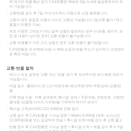
택 제거와 제품 훼손 없이 CJ대한통운 택배로 3일 이내에 발송해주셔야 처
리 가능합니다.
교환/반품 접수 후 7일 이내 미도착시 자동으로 신청 철회됩니다.
교환의 경우 동일한 상품의 사이즈 교환만 가능합니다. (맞교환 불가 / 재고
품절시 반품만 가능)
최초 수령한 그대로가 아닌 일부 상품만 발송하는 경우 (사은품, 패키지, 포
장 등 내용이 상이한 경우) 교환·반품이 불가능합니다.
교환·반품불가 사전 고지 상품인 경우 교환·반품이 불가능합니다.
CJ대한통운 외 타택배 이용 시 택배 요금과 반품 주소가 상이하니 고객센터
로 확인 바랍니다.
교환·반품 절차
박스나 포장 겉면에 '교환' 또는 '반품' 표기 후 보내주시면 보다 빠른 처리가
가능합니다.
직접 접수 : 홈페이지 로그인>주문조회>최근주문내역>주문상세>교환/반
품
카톡 채널 이용 : 카톡 검색창에 '록시걸' 검색 > 주문자명, 전화번호, 교환/반
품내용 (상품명,사이즈,사유등)을 기재하여 메시지 보내기
록시걸 고객센터(031.522.4488)로 전화 접수
교환 접수 후 CJ대한통운 기사님 방문 > 택배비 6,000원 (제주, 도서산간
12,000원)동봉 또는 입금하여 전달 > 록시걸 도착>제품 검수 후 교환 출고
반품 접수 후 CJ대한통운 기사님 방문 > 록시걸 도착 > 제품 검수 후 4~5일