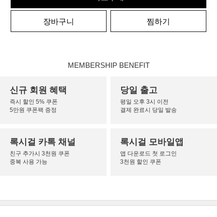
장바구니
찜하기
MEMBERSHIP BENEFIT
신규 회원 혜택
당일 출고
즉시 할인 5% 쿠폰
평일 오후 3시 이전
5만원 쿠폰팩 증정
결제 완료시 당일 발송
록시걸 카톡 채널
록시걸 모바일앱
친구 추가시 3천원 쿠폰
앱 다운로드 첫 로그인
중복 사용 가능
3천원 할인 쿠폰