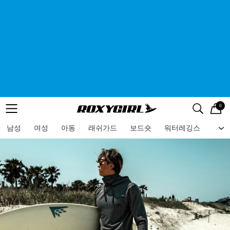
0
로고
메뉴
검색
메뉴
남성
여성
아동
래쉬가드
보드숏
워터레깅스
비치