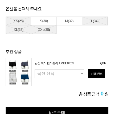
옵션을 선택해 주세요.
XS(28)
S(30)
M(32)
L(34)
XL(36)
XXL(38)
추천 상품
남성 워터 언더웨어 AME1397CN
9,800
선택 완료
0
총 상품 금액
원
바로구매