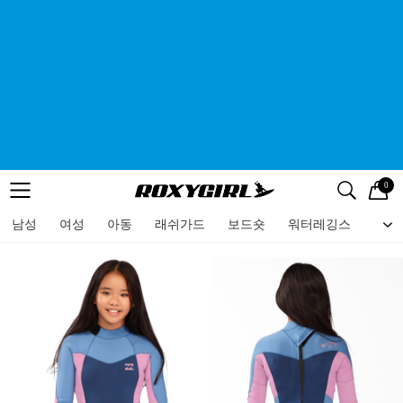
0
로고
메뉴
검색
메뉴
남성
여성
아동
래쉬가드
보드숏
워터레깅스
비치