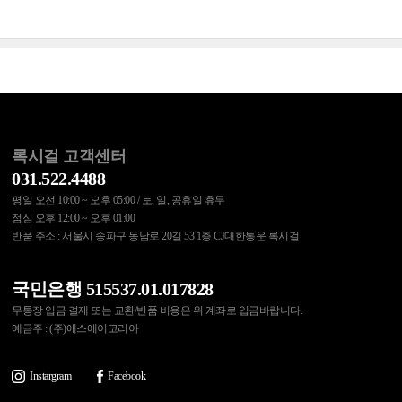
록시걸 고객센터
031.522.4488
평일 오전 10:00 ~ 오후 05:00 / 토, 일, 공휴일 휴무
점심 오후 12:00 ~ 오후 01:00
반품 주소 : 서울시 송파구 동남로 20길 53 1층 CJ대한통운 록시걸
국민은행 515537.01.017828
무통장 입금 결제 또는 교환/반품 비용은 위 계좌로 입금바랍니다.
예금주 : (주)에스에이코리아
Instargram
Facebook