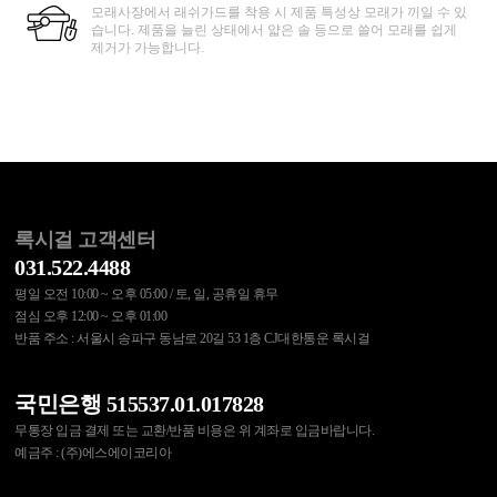
모래사장에서 래쉬가드를 착용 시 제품 특성상 모래가 끼일 수 있
습니다. 제품을 늘린 상태에서 얇은 솔 등으로 쓸어 모래를 쉽게
제거가 가능합니다.
록시걸 고객센터
031.522.4488
평일 오전 10:00 ~ 오후 05:00 / 토, 일, 공휴일 휴무
점심 오후 12:00 ~ 오후 01:00
반품 주소 : 서울시 송파구 동남로 20길 53 1층 CJ대한통운 록시걸
국민은행 515537.01.017828
무통장 입금 결제 또는 교환/반품 비용은 위 계좌로 입금바랍니다.
예금주 : (주)에스에이코리아