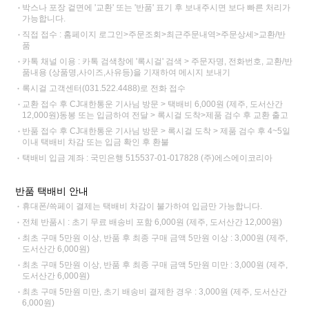
박스나 포장 겉면에 '교환' 또는 '반품' 표기 후 보내주시면 보다 빠른 처리가
가능합니다.
직접 접수 : 홈페이지 로그인>주문조회>최근주문내역>주문상세>교환/반
품
카톡 채널 이용 : 카톡 검색창에 '록시걸' 검색 > 주문자명, 전화번호, 교환/반
품내용 (상품명,사이즈,사유등)을 기재하여 메시지 보내기
록시걸 고객센터(031.522.4488)로 전화 접수
교환 접수 후 CJ대한통운 기사님 방문 > 택배비 6,000원 (제주, 도서산간
12,000원)동봉 또는 입금하여 전달 > 록시걸 도착>제품 검수 후 교환 출고
반품 접수 후 CJ대한통운 기사님 방문 > 록시걸 도착 > 제품 검수 후 4~5일
이내 택배비 차감 또는 입금 확인 후 환불
택배비 입금 계좌 : 국민은행 515537-01-017828 (주)에스에이코리아
반품 택배비 안내
휴대폰/쓱페이 결제는 택배비 차감이 불가하여 입금만 가능합니다.
전체 반품시 : 초기 무료 배송비 포함 6,000원 (제주, 도서산간 12,000원)
최초 구매 5만원 이상, 반품 후 최종 구매 금액 5만원 이상 : 3,000원 (제주,
도서산간 6,000원)
최초 구매 5만원 이상, 반품 후 최종 구매 금액 5만원 미만 : 3,000원 (제주,
도서산간 6,000원)
최초 구매 5만원 미만, 초기 배송비 결제한 경우 : 3,000원 (제주, 도서산간
6,000원)