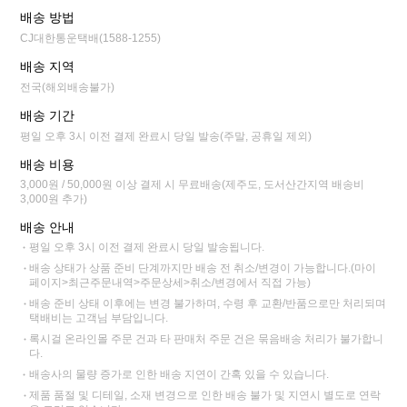
배송 방법
CJ대한통운택배(1588-1255)
배송 지역
전국(해외배송불가)
배송 기간
평일 오후 3시 이전 결제 완료시 당일 발송(주말, 공휴일 제외)
배송 비용
3,000원 / 50,000원 이상 결제 시 무료배송(제주도, 도서산간지역 배송비
3,000원 추가)
배송 안내
평일 오후 3시 이전 결제 완료시 당일 발송됩니다.
배송 상태가 상품 준비 단계까지만 배송 전 취소/변경이 가능합니다.(마이
페이지>최근주문내역>주문상세>취소/변경에서 직접 가능)
배송 준비 상태 이후에는 변경 불가하며, 수령 후 교환/반품으로만 처리되며
택배비는 고객님 부담입니다.
록시걸 온라인몰 주문 건과 타 판매처 주문 건은 묶음배송 처리가 불가합니
다.
배송사의 물량 증가로 인한 배송 지연이 간혹 있을 수 있습니다.
제품 품절 및 디테일, 소재 변경으로 인한 배송 불가 및 지연시 별도로 연락