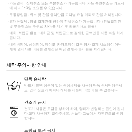
카드결제 : 전체취소 또는 부분취소가 가능합니다. 카드 승인취소는 카드사
에 따라 1~3일 소요될 수 있습니다.
무통장입금 : 취소 및 환불 금액만큼 고객님 요청 계좌로 환불 처리됩니다.
휴대폰결제 : 당월 결제건에 한하여 전체취소가 가능합니다. (전월결제건
및 부분취소는 수수료 3.6%를 제외 후 환불계좌로 환불)
예치, 적립금 환불 : 예치금 및 적립금으로 결제한 금액만큼 자동 복원 처리
됩니다.
네이버페이, 삼성페이, 페이코, 카카오페이 같은 당사 결제 시스템이 아닌
제휴 결제사를 이용한 결제건은 해당 결제사에서 환불 처리됩니다.
세탁 주의사항 안내
단독 손세탁
반드시 표백 성분이 없는 중성세제를 사용해 단독 손세탁해주세
요. 염색 잔료가 빠져나와 다른 제품에 이염이 될 수 있습니다.
건조기 금지
건조기 사용은 옷감을 상하게 하며, 형태가 변형되는 원인이 됩니
다.절대 사용하지 말아주세요. 서늘한 그늘에서 자연건조를 권장
합니다.
트렁크 보관 금지