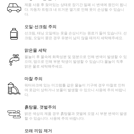
제품 사용 후 젖어있는 상태로 장기간 밀폐 시 변색에 원인이 됩니
다. 자동차 트렁크 내 뜨거운 열기로 인해 옷이 손상될 수 있습니
다.
오일·선크림 주의
선크림, 태닝 오일에는 옷을 손상시키는 원료가 들어 있습니다. 선
크림, 오일이 묻은 경우 유분이 남지 않을 때까지 세탁해주세요.
맑은물 세탁
물놀이 후 물속에 화학성분 및 염분으로 인해 변색이 발생할 수 있
으며, 땀으로 인해 부분 탁생이 발생할 수 있습니다.물놀이 직후
맑은 물로 세탁해주세요.
마찰 주의
워터파크에 있는 미끄럼틀 같은 물놀이 기구에 경우 마찰로 인하
여 옷감이 상하거나 보풀이 발생할 수 있으니 사용에 주의 바랍니
다.
흙탕물, 갯벌주의
밝은 색상의 제품 경우 흙탕물과 갯벌에 오염 시 부분 변색이 발생
할 수 있습니다. 사용에 주의 바랍니다.
모래 끼임 제거