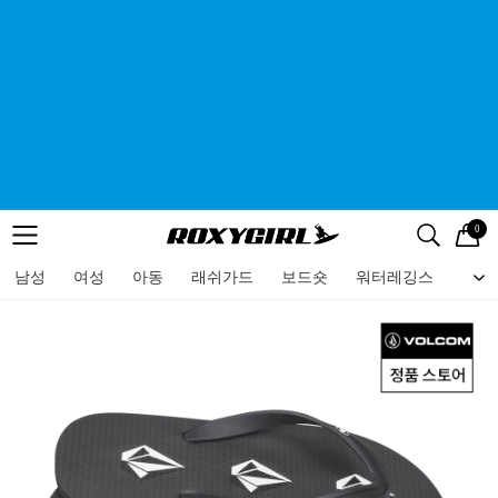
0
로고
메뉴
검색
메뉴
남성
여성
아동
래쉬가드
보드숏
워터레깅스
비치