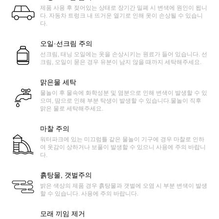
제품 사용 후 젖어있는 상태로 장기간 밀폐 시 변색에 원인이 됩니
다. 자동차 트렁크 내 뜨거운 열기로 인해 옷이 손상될 수 있습니
다.
오일·선크림 주의
선크림, 태닝 오일에는 옷을 손상시키는 원료가 들어 있습니다. 선
크림, 오일이 묻은 경우 유분이 남지 않을 때까지 세탁해주세요.
맑은물 세탁
물놀이 후 물속에 화학성분 및 염분으로 인해 변색이 발생할 수 있
으며, 땀으로 인해 부분 탁생이 발생할 수 있습니다.물놀이 직후
맑은 물로 세탁해주세요.
마찰 주의
워터파크에 있는 미끄럼틀 같은 물놀이 기구에 경우 마찰로 인하
여 옷감이 상하거나 보풀이 발생할 수 있으니 사용에 주의 바랍니
다.
흙탕물, 갯벌주의
밝은 색상의 제품 경우 흙탕물과 갯벌에 오염 시 부분 변색이 발생
할 수 있습니다. 사용에 주의 바랍니다.
모래 끼임 제거