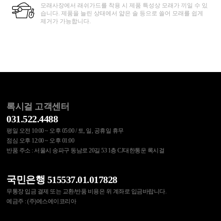
모래사장에서 래쉬가드를 착용 시 제품 특성상 모래가 끼일 수 있
습니다. 제품을 늘린 상태에서 얇은 솔 등으로 쓸어 모래를 쉽게
제거가 가능합니다.
록시걸 고객센터
031.522.4488
평일 오전 10:00 ~ 오후 05:00 / 토, 일, 공휴일 휴무
점심 오후 12:00 ~ 오후 01:00
반품 주소 : 서울시 송파구 동남로 20길 53 1층 CJ대한통운 록시걸
국민은행 515537.01.017828
무통장 입금 결제 또는 교환/반품 비용은 위 계좌로 입금바랍니다.
예금주 : (주)에스에이코리아