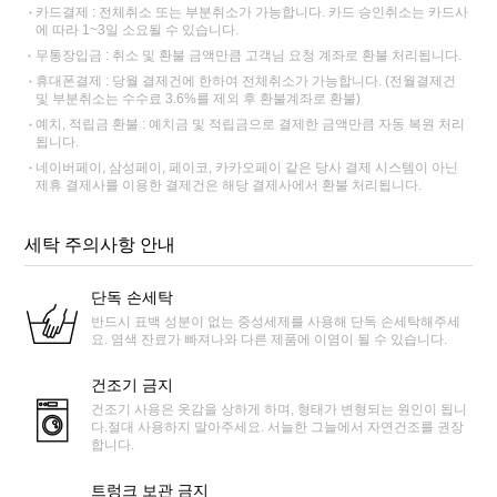
카드결제 : 전체취소 또는 부분취소가 가능합니다. 카드 승인취소는 카드사
에 따라 1~3일 소요될 수 있습니다.
무통장입금 : 취소 및 환불 금액만큼 고객님 요청 계좌로 환불 처리됩니다.
휴대폰결제 : 당월 결제건에 한하여 전체취소가 가능합니다. (전월결제건
및 부분취소는 수수료 3.6%를 제외 후 환불계좌로 환불)
예치, 적립금 환불 : 예치금 및 적립금으로 결제한 금액만큼 자동 복원 처리
됩니다.
네이버페이, 삼성페이, 페이코, 카카오페이 같은 당사 결제 시스템이 아닌
제휴 결제사를 이용한 결제건은 해당 결제사에서 환불 처리됩니다.
세탁 주의사항 안내
단독 손세탁
반드시 표백 성분이 없는 중성세제를 사용해 단독 손세탁해주세
요. 염색 잔료가 빠져나와 다른 제품에 이염이 될 수 있습니다.
건조기 금지
건조기 사용은 옷감을 상하게 하며, 형태가 변형되는 원인이 됩니
다.절대 사용하지 말아주세요. 서늘한 그늘에서 자연건조를 권장
합니다.
트렁크 보관 금지