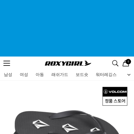
0
로고
메뉴
검색
메뉴
남성
여성
아동
래쉬가드
보드숏
워터레깅스
비치