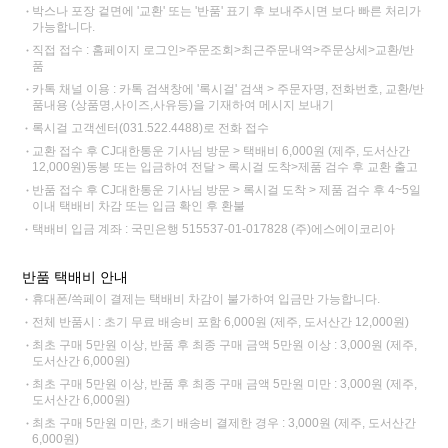
박스나 포장 겉면에 '교환' 또는 '반품' 표기 후 보내주시면 보다 빠른 처리가
가능합니다.
직접 접수 : 홈페이지 로그인>주문조회>최근주문내역>주문상세>교환/반
품
카톡 채널 이용 : 카톡 검색창에 '록시걸' 검색 > 주문자명, 전화번호, 교환/반
품내용 (상품명,사이즈,사유등)을 기재하여 메시지 보내기
록시걸 고객센터(031.522.4488)로 전화 접수
교환 접수 후 CJ대한통운 기사님 방문 > 택배비 6,000원 (제주, 도서산간
12,000원)동봉 또는 입금하여 전달 > 록시걸 도착>제품 검수 후 교환 출고
반품 접수 후 CJ대한통운 기사님 방문 > 록시걸 도착 > 제품 검수 후 4~5일
이내 택배비 차감 또는 입금 확인 후 환불
택배비 입금 계좌 : 국민은행 515537-01-017828 (주)에스에이코리아
반품 택배비 안내
휴대폰/쓱페이 결제는 택배비 차감이 불가하여 입금만 가능합니다.
전체 반품시 : 초기 무료 배송비 포함 6,000원 (제주, 도서산간 12,000원)
최초 구매 5만원 이상, 반품 후 최종 구매 금액 5만원 이상 : 3,000원 (제주,
도서산간 6,000원)
최초 구매 5만원 이상, 반품 후 최종 구매 금액 5만원 미만 : 3,000원 (제주,
도서산간 6,000원)
최초 구매 5만원 미만, 초기 배송비 결제한 경우 : 3,000원 (제주, 도서산간
6,000원)