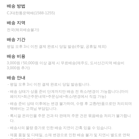
배송 방법
CJ대한통운택배(1588-1255)
배송 지역
전국(해외배송불가)
배송 기간
평일 오후 3시 이전 결제 완료시 당일 발송(주말, 공휴일 제외)
배송 비용
3,000원 / 50,000원 이상 결제 시 무료배송(제주도, 도서산간지역 배송비
3,000원 추가)
배송 안내
평일 오후 3시 이전 결제 완료시 당일 발송됩니다.
배송 상태가 상품 준비 단계까지만 배송 전 취소/변경이 가능합니다.(마이
페이지>최근주문내역>주문상세>취소/변경에서 직접 가능)
배송 준비 상태 이후에는 변경 불가하며, 수령 후 교환/반품으로만 처리되며
택배비는 고객님 부담입니다.
록시걸 온라인몰 주문 건과 타 판매처 주문 건은 묶음배송 처리가 불가합니
다.
배송사의 물량 증가로 인한 배송 지연이 간혹 있을 수 있습니다.
제품 품절 및 디테일, 소재 변경으로 인한 배송 불가 및 지연시 별도로 연락