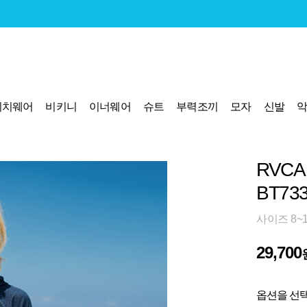
비치웨어
비키니
이너웨어
슈트
부력조끼
모자
신발
RVC
BT73
사이즈 8~
29,700
옵션을 선택