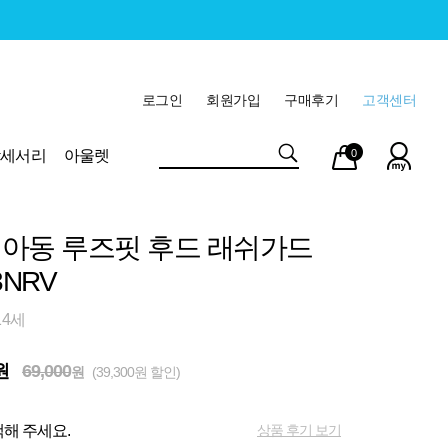
로그인
회원가입
구매후기
고객센터
마이
장바
악세서리
아울렛
0
페이
구니
A 아동 루즈핏 후드 래쉬가드
3NRV
14세
원
69,000
원
(39,300원 할인)
상품 후기 보기
해 주세요.