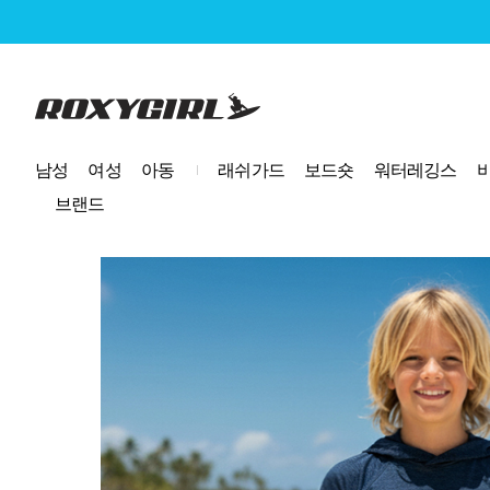
로고
남성
여성
아동
래쉬가드
보드숏
워터레깅스
브랜드