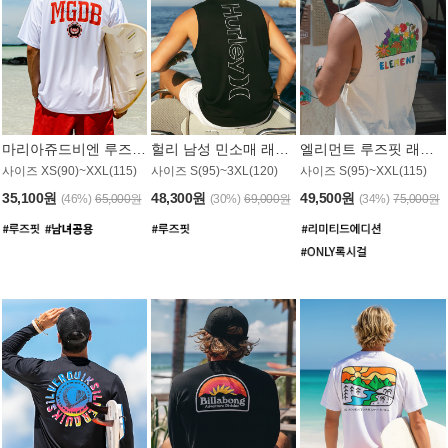
마리아쥬드비엔 루즈핏 래쉬가드 JMT005W
헐리 남성 민소매 래쉬가드 MT1155BHL
엘리먼트 루즈핏 래쉬가드 MT1114WEM
사이즈 XS(90)~XXL(115)
사이즈 S(95)~3XL(120)
사이즈 S(95)~XXL(115)
35,100원
48,300원
49,500원
(46%)
65,000원
(30%)
69,000원
(34%)
75,000원