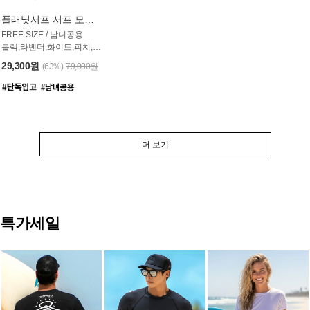
플래닛서프 서프 모자 UAC007PS
FREE SIZE / 남녀공용
블랙,라벤더,화이트,피치,그레이,오트밀 6컬러
29,300원
(63%)
79,000원
더 보기
특가세일