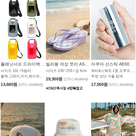
플래닛서프 드라이백 UAB009PS
빌라봉 여성 쪼리 AS1862PBB
아쿠아 선스틱 AE008MG
사이즈 10L / 6컬러
사이즈 230~250 / 굽 6cm
워터&스웨트 2중 프루프 / SPF 50+
블랙,그레이,카키,화이트,옐로우,핑크
뚜껑 상단 거울 탑재
29,300원
(25%)
39,000원
13,600원
17,500원
(60%)
34,000원
(50%)
35,000원