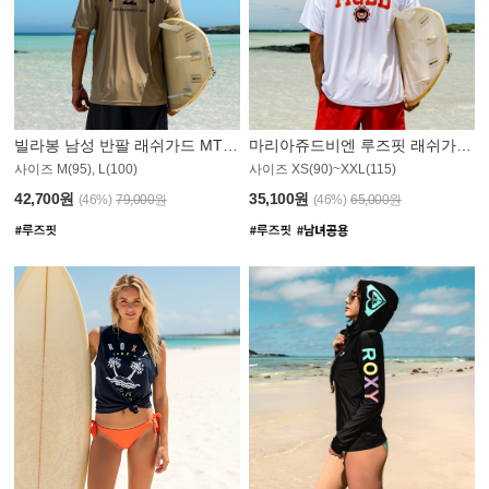
빌라봉 남성 반팔 래쉬가드 MT1082GBB
마리아쥬드비엔 루즈핏 래쉬가드 JMT005W
사이즈 M(95), L(100)
사이즈 XS(90)~XXL(115)
42,700원
35,100원
(46%)
79,000원
(46%)
65,000원
N