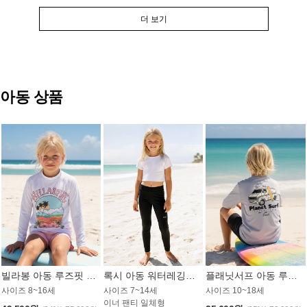
더 보기
아동 상품
빌라봉 아동 루즈핏 래쉬가드 GT813WBB
록시 아동 워터레깅스 GB672BRX
플래닛서프 아동 루즈핏 래쉬가드 UBT009GPS
사이즈 8~16세
사이즈 7~14세
사이즈 10~18세
이너 팬티 일체형