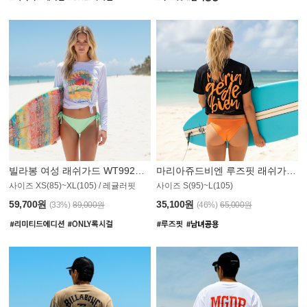
빌라봉 여성 래쉬가드 WT992WBB
마리아쥬드비엔 루즈핏 래쉬가드 JWT013O
사이즈 XS(85)~XL(105) / 레귤러핏
사이즈 S(95)~L(105)
011PS
59,700원
35,100원
(33%)
89,000원
(46%)
65,000원