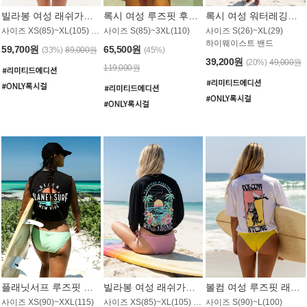
빌라봉 여성 래쉬가드 WT992WBB
록시 여성 루즈핏 후드 래쉬가드 WT556BRX
록시 여성 워터레깅스 WB1016BRX
사이즈 XS(85)~XL(105) / 레귤러핏
사이즈 S(85)~3XL(110)
사이즈 S(26)~XL(29)
하이웨이스트 밴드
59,700원
65,500원
(33%)
89,000원
(45%)
39,200원
(20%)
49,000원
119,000원
플래닛서프 루즈핏 래쉬가드 UWT044BPS
빌라봉 여성 래쉬가드 WT988BBB
볼컴 여성 루즈핏 래쉬가드 MT1005VC
사이즈 XS(90)~XXL(115)
사이즈 XS(85)~XL(105) / 오버핏
사이즈 S(90)~L(100)