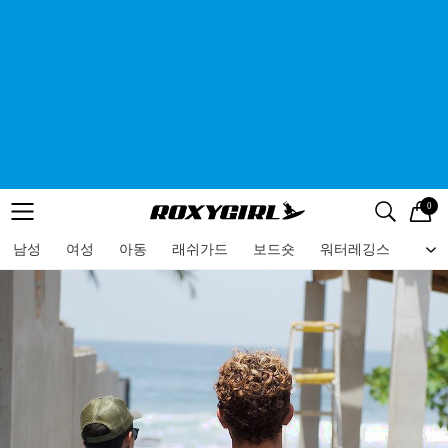
0
로고
메뉴
검색
메뉴
남성
여성
아동
래쉬가드
보드숏
워터레깅스
비치