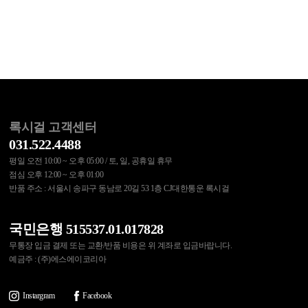
록시걸 고객센터
031.522.4488
평일 오전 10:00 ~ 오후 05:00 / 토, 일, 공휴일 휴무
점심 오후 12:00 ~ 오후 01:00
반품 주소 : 서울시 송파구 동남로 20길 53 1층 CJ대한통운 록시걸
국민은행 515537.01.017828
무통장 입금 결제 또는 교환/반품 비용은 위 계좌로 입금바랍니다.
예금주 : (주)에스에이코리아
Instargram
Facebook