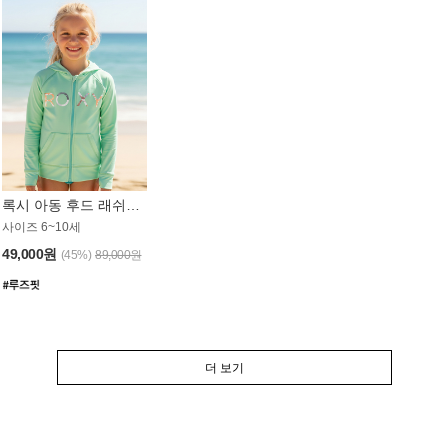
록시 아동 후드 래쉬가드 GT764MRX
사이즈 6~10세
49,000원
(45%)
89,000원
더 보기