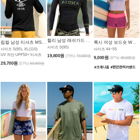
헐리 남성 래쉬가드 MT521CHL
립컬 남성 티셔츠 MST445BRC
록시 여성 보드숏 WB773KRX
사이즈 S(95)
사이즈 S(95), XL(110)
사이즈 44~55
UV 차단 UPF50+ 티셔츠
19,800원
(75%)
79,000원
9,000원
(87%)
69,000원
29,700원
(57%)
69,000원