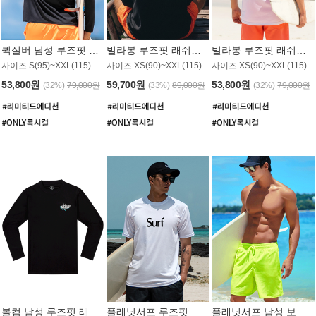
퀵실버 남성 루즈핏 래쉬가드 MT1017BQS
빌라봉 루즈핏 래쉬가드 MT1129BBB
빌라봉 루즈핏 래쉬가드 MT1135WBB
사이즈 S(95)~XXL(115)
사이즈 XS(90)~XXL(115)
사이즈 XS(90)~XXL(115)
53,800원
59,700원
53,800원
(32%)
79,000원
(33%)
89,000원
(32%)
79,000원
볼컴 남성 루즈핏 래쉬가드 MT1008BVC
플래닛서프 루즈핏 래쉬가드 UMT026WPS
플래닛서프 남성 보드숏 UMB002GPS