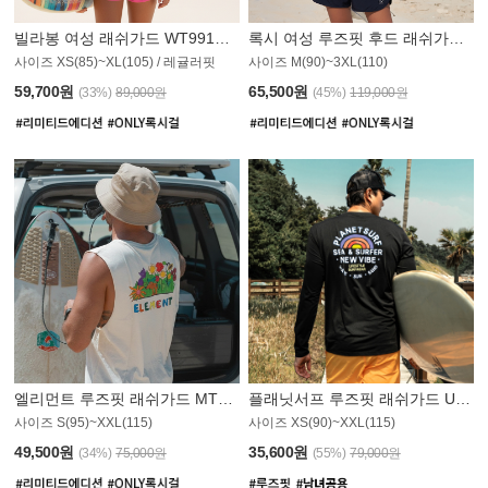
빌라봉 여성 래쉬가드 WT991BBB
록시 여성 루즈핏 후드 래쉬가드 WT555WRX
S
사이즈 XS(85)~XL(105) / 레귤러핏
사이즈 M(90)~3XL(110)
59,700원
65,500원
(33%)
89,000원
(45%)
119,000원
엘리먼트 루즈핏 래쉬가드 MT1114WEM
플래닛서프 루즈핏 래쉬가드 UMT010BPS
사이즈 S(95)~XXL(115)
사이즈 XS(90)~XXL(115)
PS
49,500원
35,600원
(34%)
75,000원
(55%)
79,000원