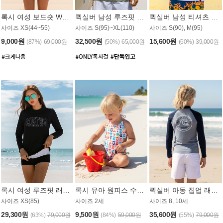
록시 여성 보드숏 WB791PRX
퀵실버 남성 루즈핏 래쉬가드 MT1072GQS
퀵실버 남성 티셔츠 MST356WQS
사이즈 XS(44~55)
사이즈 S(95)~XL(110)
사이즈 S(90), M(95)
9,000원
32,500원
15,600원
(87%)
69,000원
(50%)
65,000원
(60%)
39,000원
록시 여성 루즈핏 래쉬가드 WT909BRX
록시 유아 원피스 수영복 B588W
퀵실버 아동 집업 래쉬가드 BT682LQS
사이즈 XS(85)
사이즈 2세
사이즈 8, 10세
29,300원
9,500원
35,600원
(63%)
79,000원
(84%)
59,000원
(55%)
79,000원