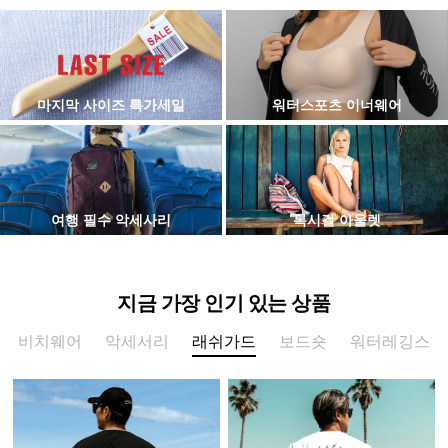
마지막 사이즈 특가세일
워터스포츠 이너웨어
여행 필수 악세사리
록시걸 아울렛
지금 가장 인기 있는 상품
비치웨어
악세서리
래쉬가드
보드숏
워터레깅스