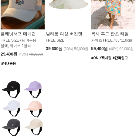
플래닛서프 메쉬캡 모자 UAC008PS
빌라봉 여성 버킷햇 AC1971MBB
록시 후드 판초 타월 AT1765WRX
FREE SIZE / 남녀공용
FREE SIZE
사이즈 FREE / 83*110cm
블랙, 화이트 2컬러
39,600원
59,400원
(33%)
59,000원
(40%)
99,000원
29,400원
(40%)
49,000원