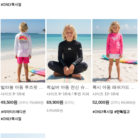
빌라봉 아동 루즈핏 래쉬가드 BT804WBB
퀵실버 아동 전신 슈트 (3/2mm) BS023KQS
록시 아동 래쉬가드 GT815MRX
사이즈 8~16세
사이즈 8~16세 / 후면 지퍼
사이즈 10~16세
49,500원
69,900원
52,000원
(34%)
75,000원
(61%)
(20%)
65,000원
179,000원