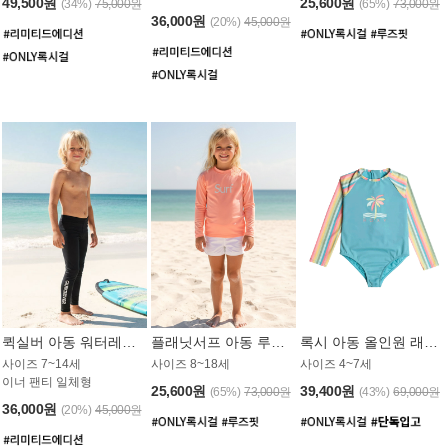
49,500원
25,600원
(34%)
75,000원
(65%)
73,000원
36,000원
(20%)
45,000원
퀵실버 아동 워터레깅스 BB776BQS
플래닛서프 아동 루즈핏 래쉬가드 UGT012CPS
록시 아동 올인원 래쉬가드 GT811BRX
사이즈 7~14세
사이즈 8~18세
사이즈 4~7세
이너 팬티 일체형
25,600원
39,400원
(65%)
73,000원
(43%)
69,000원
36,000원
(20%)
45,000원