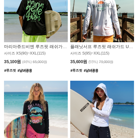
마리아쥬드비엔 루즈핏 래쉬가드 JMT004B
플래닛서프 루즈핏 래쉬가드 UMT008WPS
사이즈 XS(90)~XXL(115)
사이즈 S(95)~XXL(115)
35,100원
35,600원
(46%)
65,000원
(55%)
79,000원