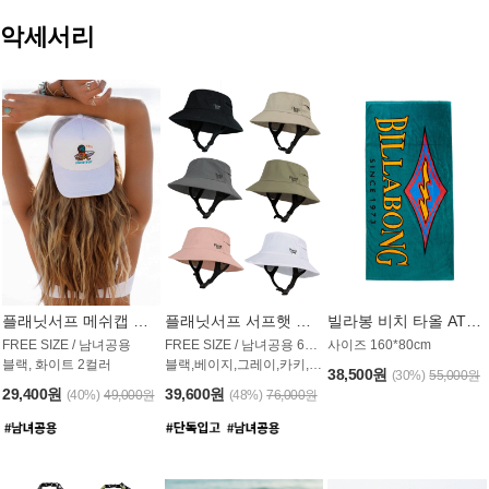
악세서리
플래닛서프 메쉬캡 모자 UAC009PS
플래닛서프 서프햇 모자 UAC002PS
빌라봉 비치 타올 AT1768PBB
FREE SIZE / 남녀공용
FREE SIZE / 남녀공용 6컬러
사이즈 160*80cm
블랙, 화이트 2컬러
블랙,베이지,그레이,카키,핑크,화이트
38,500원
(30%)
55,000원
29,400원
39,600원
(40%)
49,000원
(48%)
76,000원