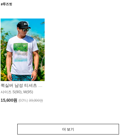
퀵실버 남성 티셔츠 MST357WQS
사이즈 S(90), M(95)
15,600원
(60%)
39,000원
더 보기