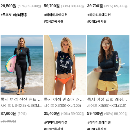
29,500원
59,700원
39,700원
(50%)
59,000원
(33%)
89,000원
(39%)
65,000원
록시 여성 전신 슈트 (4/3mm) WS221KRX
록시 여성 민소매 래쉬가드 WT907BRX
록시 여성 집업 래쉬가드 WT868BRX
사이즈 US4(XS)~US8(M) / 후면 지퍼
사이즈 XS(85)~XL(105)
사이즈 XS(85)~XXL(110)
87,600원
35,400원
59,400원
(60%)
(40%)
59,000원
(40%)
99,000원
219,000원