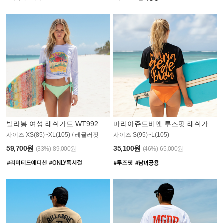
빌라봉 여성 래쉬가드 WT992WBB
마리아쥬드비엔 루즈핏 래쉬가드 JWT013O
사이즈 XS(85)~XL(105) / 레귤러핏
사이즈 S(95)~L(105)
011PS
59,700원
35,100원
(33%)
89,000원
(46%)
65,000원