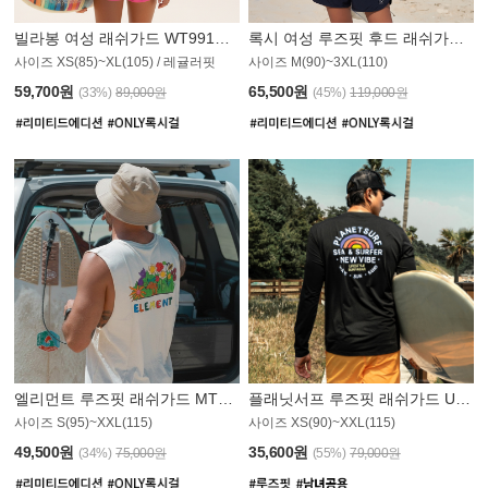
빌라봉 여성 래쉬가드 WT991BBB
록시 여성 루즈핏 후드 래쉬가드 WT555WRX
S
사이즈 XS(85)~XL(105) / 레귤러핏
사이즈 M(90)~3XL(110)
59,700원
65,500원
(33%)
89,000원
(45%)
119,000원
엘리먼트 루즈핏 래쉬가드 MT1114WEM
플래닛서프 루즈핏 래쉬가드 UMT010BPS
사이즈 S(95)~XXL(115)
사이즈 XS(90)~XXL(115)
PS
49,500원
35,600원
(34%)
75,000원
(55%)
79,000원