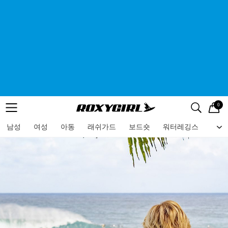
0
로고
메뉴
검색
메뉴
남성
여성
아동
래쉬가드
보드숏
워터레깅스
비치