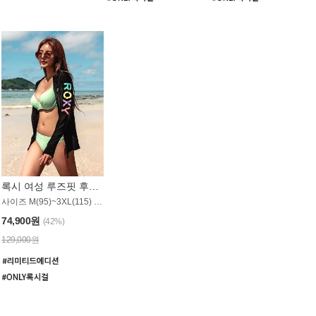
록시 여성 루즈핏 후드 래쉬가드 WT900BRX
사이즈 M(95)~3XL(115) / 롱기장 타입
74,900원
(42%)
129,000원