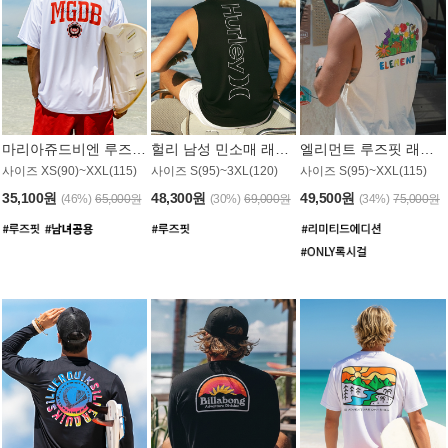
마리아쥬드비엔 루즈핏 래쉬가드 JMT005W
헐리 남성 민소매 래쉬가드 MT1155BHL
엘리먼트 루즈핏 래쉬가드 MT1114WEM
사이즈 XS(90)~XXL(115)
사이즈 S(95)~3XL(120)
사이즈 S(95)~XXL(115)
35,100원
48,300원
49,500원
(46%)
65,000원
(30%)
69,000원
(34%)
75,000원