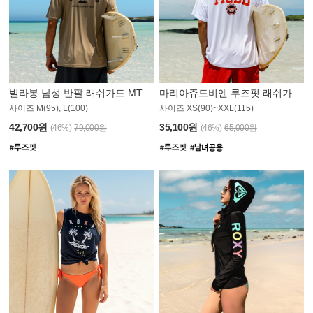
빌라봉 남성 반팔 래쉬가드 MT1082GBB
마리아쥬드비엔 루즈핏 래쉬가드 JMT005W
사이즈 M(95), L(100)
사이즈 XS(90)~XXL(115)
42,700원
35,100원
(46%)
79,000원
(46%)
65,000원
N