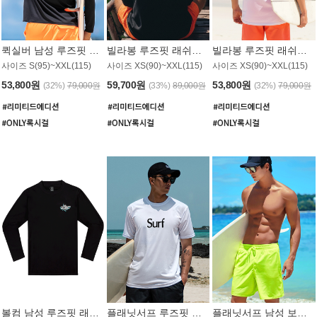
퀵실버 남성 루즈핏 래쉬가드 MT1017BQS
빌라봉 루즈핏 래쉬가드 MT1129BBB
빌라봉 루즈핏 래쉬가드 MT1135WBB
사이즈 S(95)~XXL(115)
사이즈 XS(90)~XXL(115)
사이즈 XS(90)~XXL(115)
53,800원
59,700원
53,800원
(32%)
79,000원
(33%)
89,000원
(32%)
79,000원
볼컴 남성 루즈핏 래쉬가드 MT1008BVC
플래닛서프 루즈핏 래쉬가드 UMT026WPS
플래닛서프 남성 보드숏 UMB002GPS