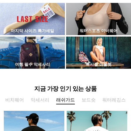
마지막 사이즈 특가세일
워터스포츠 이너웨어
여행 필수 악세사리
록시걸 아울렛
지금 가장 인기 있는 상품
비치웨어
악세서리
래쉬가드
보드숏
워터레깅스