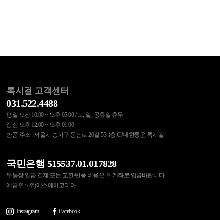
록시걸 고객센터
031.522.4488
평일 오전 10:00 ~ 오후 05:00 / 토, 일, 공휴일 휴무
점심 오후 12:00 ~ 오후 01:00
반품 주소 : 서울시 송파구 동남로 20길 53 1층 CJ대한통운 록시걸
국민은행 515537.01.017828
무통장 입금 결제 또는 교환/반품 비용은 위 계좌로 입금바랍니다.
예금주 : (주)에스에이코리아
Instargram
Facebook