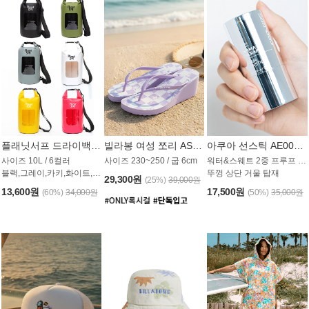
플래닛서프 드라이백 UAB009PS
빌라봉 여성 쪼리 AS1862PBB
아쿠아 선스틱 AE008MG
사이즈 10L / 6컬러
사이즈 230~250 / 굽 6cm
워터&스웨트 2중 프루프 / SPF 50+
블랙,그레이,카키,화이트,옐로우,핑크
뚜껑 상단 거울 탑재
29,300원
(25%)
39,000원
13,600원
17,500원
(60%)
34,000원
(50%)
35,000원