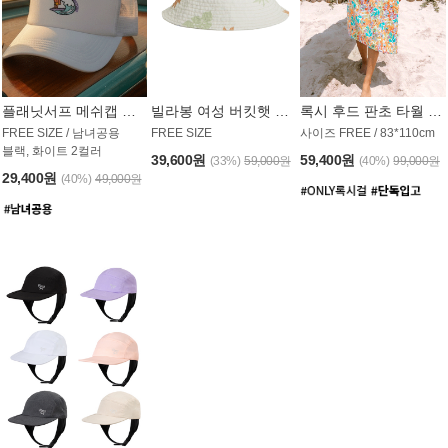
플래닛서프 메쉬캡 모자 UAC008PS
빌라봉 여성 버킷햇 AC1971MBB
록시 후드 판초 타월 AT1765WRX
FREE SIZE / 남녀공용
FREE SIZE
사이즈 FREE / 83*110cm
블랙, 화이트 2컬러
39,600원
59,400원
(33%)
59,000원
(40%)
99,000원
29,400원
(40%)
49,000원