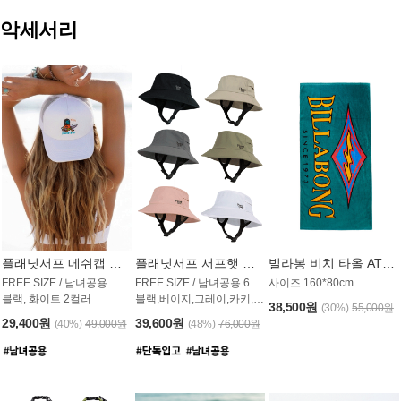
악세서리
플래닛서프 메쉬캡 모자 UAC009PS
플래닛서프 서프햇 모자 UAC002PS
빌라봉 비치 타올 AT1768PBB
FREE SIZE / 남녀공용
FREE SIZE / 남녀공용 6컬러
사이즈 160*80cm
블랙, 화이트 2컬러
블랙,베이지,그레이,카키,핑크,화이트
38,500원
(30%)
55,000원
29,400원
39,600원
(40%)
49,000원
(48%)
76,000원