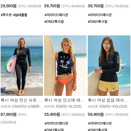
29,500원
59,700원
39,700원
(50%)
59,000원
(33%)
89,000원
(39%)
65,000원
록시 여성 전신 슈트 (4/3mm) WS221KRX
록시 여성 민소매 래쉬가드 WT907BRX
록시 여성 집업 래쉬가드 WT868BRX
사이즈 US4(XS)~US8(M) / 후면 지퍼
사이즈 XS(85)~XL(105)
사이즈 XS(85)~XXL(110)
87,600원
35,400원
59,400원
(60%)
(40%)
59,000원
(40%)
99,000원
219,000원