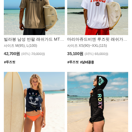
빌라봉 남성 반팔 래쉬가드 MT1082GBB
마리아쥬드비엔 루즈핏 래쉬가드 JMT005W
사이즈 M(95), L(100)
사이즈 XS(90)~XXL(115)
42,700원
35,100원
(46%)
79,000원
(46%)
65,000원
N