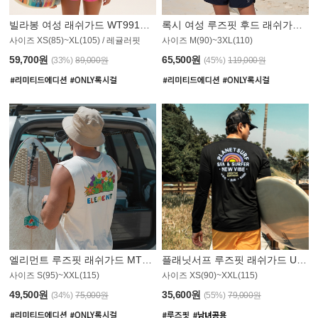
빌라봉 여성 래쉬가드 WT991BBB
록시 여성 루즈핏 후드 래쉬가드 WT555WRX
S
사이즈 XS(85)~XL(105) / 레귤러핏
사이즈 M(90)~3XL(110)
59,700원
65,500원
(33%)
89,000원
(45%)
119,000원
엘리먼트 루즈핏 래쉬가드 MT1114WEM
플래닛서프 루즈핏 래쉬가드 UMT010BPS
사이즈 S(95)~XXL(115)
사이즈 XS(90)~XXL(115)
PS
49,500원
35,600원
(34%)
75,000원
(55%)
79,000원