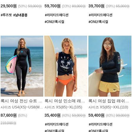
29,500원
59,700원
39,700원
(50%)
59,000원
(33%)
89,000원
(39%)
65,000원
록시 여성 전신 슈트 (4/3mm) WS221KRX
록시 여성 민소매 래쉬가드 WT907BRX
록시 여성 집업 래쉬가드 WT868BRX
사이즈 US4(XS)~US8(M) / 후면 지퍼
사이즈 XS(85)~XL(105)
사이즈 XS(85)~XXL(110)
87,600원
35,400원
59,400원
(60%)
(40%)
59,000원
(40%)
99,000원
219,000원