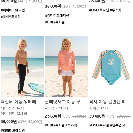
49,500원
25,600원
(34%)
75,000원
(65%)
73,000원
36,000원
(20%)
45,000원
퀵실버 아동 워터레깅스 BB776BQS
플래닛서프 아동 루즈핏 래쉬가드 UGT012CPS
록시 아동 올인원 래쉬가드 GT811BRX
사이즈 7~14세
사이즈 8~18세
사이즈 4~7세
이너 팬티 일체형
25,600원
39,400원
(65%)
73,000원
(43%)
69,000원
36,000원
(20%)
45,000원