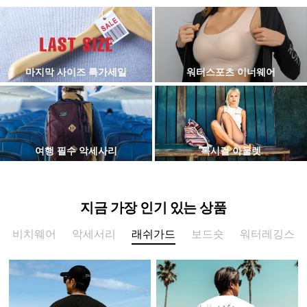
마지막 사이즈 특가세일
워터스포츠 이너웨어
여행 필수 악세사리
록시걸 아울렛
지금 가장 인기 있는 상품
비치웨어
악세서리
래쉬가드
보드숏
워터레깅스