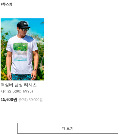
퀵실버 남성 티셔츠 MST357WQS
사이즈 S(90), M(95)
15,600원
(60%)
39,000원
더 보기