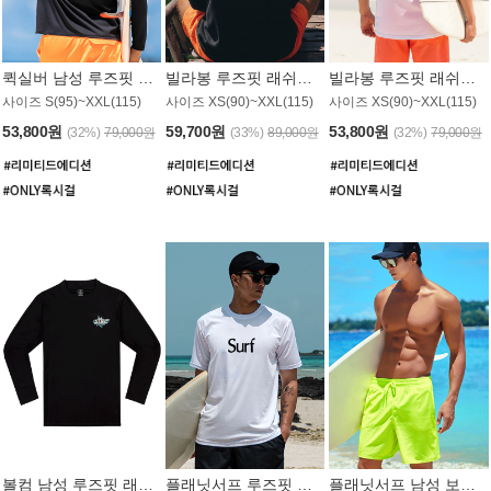
퀵실버 남성 루즈핏 래쉬가드 MT1017BQS
빌라봉 루즈핏 래쉬가드 MT1129BBB
빌라봉 루즈핏 래쉬가드 MT1135WBB
사이즈 S(95)~XXL(115)
사이즈 XS(90)~XXL(115)
사이즈 XS(90)~XXL(115)
53,800원
59,700원
53,800원
(32%)
79,000원
(33%)
89,000원
(32%)
79,000원
볼컴 남성 루즈핏 래쉬가드 MT1008BVC
플래닛서프 루즈핏 래쉬가드 UMT026WPS
플래닛서프 남성 보드숏 UMB002GPS