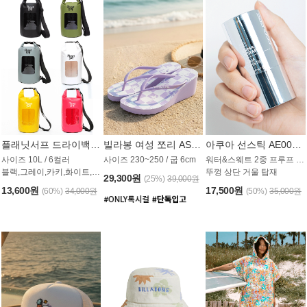
플래닛서프 드라이백 UAB009PS
빌라봉 여성 쪼리 AS1862PBB
아쿠아 선스틱 AE008MG
사이즈 10L / 6컬러
사이즈 230~250 / 굽 6cm
워터&스웨트 2중 프루프 / SPF 50+
블랙,그레이,카키,화이트,옐로우,핑크
뚜껑 상단 거울 탑재
29,300원
(25%)
39,000원
13,600원
17,500원
(60%)
34,000원
(50%)
35,000원