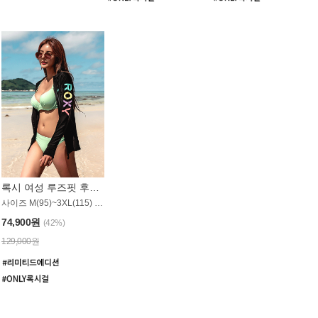
록시 여성 루즈핏 후드 래쉬가드 WT900BRX
사이즈 M(95)~3XL(115) / 롱기장 타입
74,900원
(42%)
129,000원