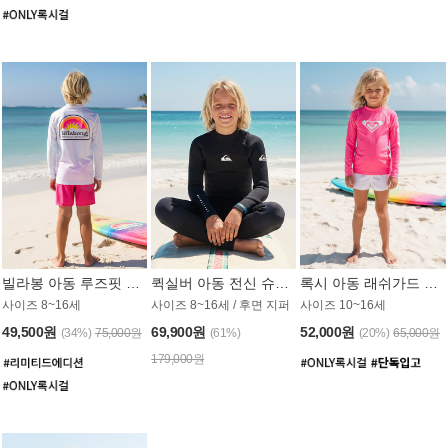
빌라봉 아동 루즈핏 래쉬가드 BT804WBB
퀵실버 아동 전신 슈트 (3/2mm) BS023KQS
록시 아동 래쉬가드 GT815MRX
사이즈 8~16세
사이즈 8~16세 / 후면 지퍼
사이즈 10~16세
49,500원
69,900원
52,000원
(34%)
75,000원
(61%)
(20%)
65,000원
179,000원