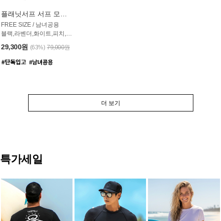
플래닛서프 서프 모자 UAC007PS
FREE SIZE / 남녀공용
블랙,라벤더,화이트,피치,그레이,오트밀 6컬러
29,300원
(63%)
79,000원
더 보기
특가세일