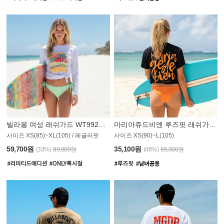
빌라봉 여성 래쉬가드 WT992WBB
마리아쥬드비엔 루즈핏 래쉬가드 JWT013O
사이즈 XS(85)~XL(105) / 레귤러핏
사이즈 XS(90)~L(105)
011PS
59,700원
35,100원
(33%)
89,000원
(46%)
65,000원