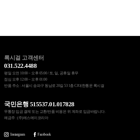
록시걸 고객센터
031.522.4488
평일 오전 10:00 ~ 오후 05:00 / 토, 일, 공휴일 휴무
점심 오후 12:00 ~ 오후 01:00
반품 주소 : 서울시 송파구 동남로 20길 53 1층 CJ대한통운 록시걸
국민은행 515537.01.017828
무통장 입금 결제 또는 교환/반품 비용은 위 계좌로 입금바랍니다.
예금주 : (주)에스에이코리아
Instargram
Facebook