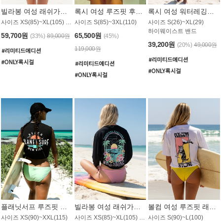
빌라봉 여성 래쉬가드 WT992WBB
록시 여성 루즈핏 후드 래쉬가드 WT556BRX
록시 여성 워터레깅스 WB1016BRX
사이즈 XS(85)~XL(105) / 레귤러핏
사이즈 S(85)~3XL(110)
사이즈 S(26)~XL(29)
하이웨이스트 밴드
59,700원
65,500원
(33%)
89,000원
(45%)
39,200원
(20%)
49,000원
119,000원
플래닛서프 루즈핏 래쉬가드 UWT044BPS
빌라봉 여성 래쉬가드 WT988BBB
볼컴 여성 루즈핏 래쉬가드 MT1005VC
사이즈 XS(90)~XXL(115)
사이즈 XS(85)~XL(105) / 오버핏
사이즈 S(90)~L(100)