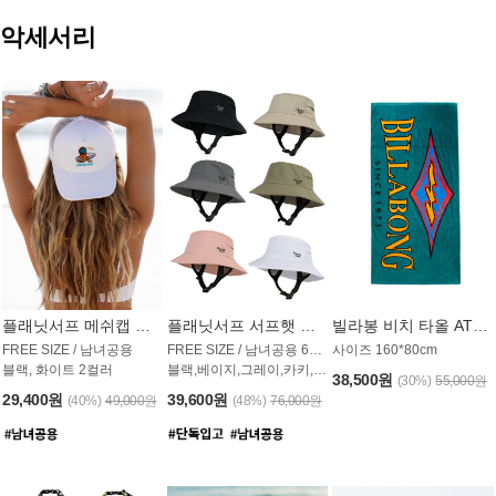
악세서리
플래닛서프 메쉬캡 모자 UAC009PS
플래닛서프 서프햇 모자 UAC002PS
빌라봉 비치 타올 AT1768PBB
FREE SIZE / 남녀공용
FREE SIZE / 남녀공용 6컬러
사이즈 160*80cm
블랙, 화이트 2컬러
블랙,베이지,그레이,카키,핑크,화이트
38,500원
(30%)
55,000원
29,400원
39,600원
(40%)
49,000원
(48%)
76,000원