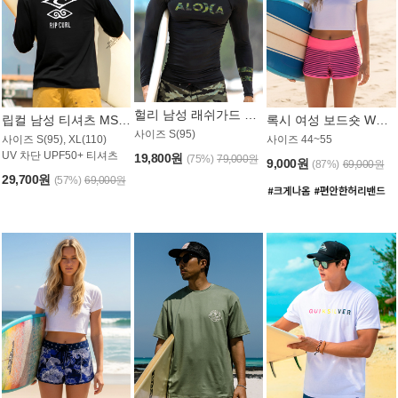
헐리 남성 래쉬가드 MT521CHL
립컬 남성 티셔츠 MST445BRC
록시 여성 보드숏 WB773KRX
사이즈 S(95)
사이즈 S(95), XL(110)
사이즈 44~55
UV 차단 UPF50+ 티셔츠
19,800원
(75%)
79,000원
9,000원
(87%)
69,000원
29,700원
(57%)
69,000원