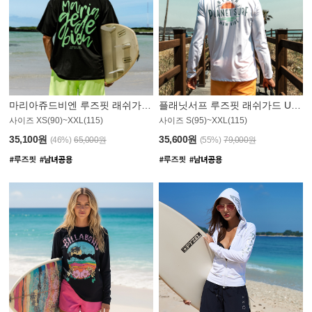
마리아쥬드비엔 루즈핏 래쉬가드 JMT004B
플래닛서프 루즈핏 래쉬가드 UMT008WPS
사이즈 XS(90)~XXL(115)
사이즈 S(95)~XXL(115)
35,100원
35,600원
(46%)
65,000원
(55%)
79,000원