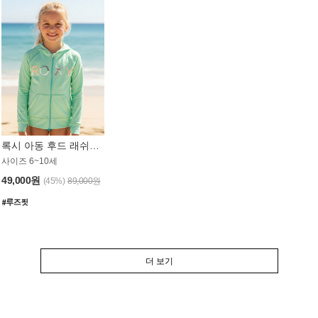
록시 아동 후드 래쉬가드 GT764MRX
사이즈 6~10세
49,000원
(45%)
89,000원
더 보기