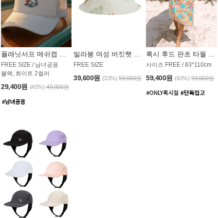
플래닛서프 메쉬캡 모자 UAC008PS
빌라봉 여성 버킷햇 AC1971MBB
록시 후드 판초 타월 AT1765WRX
FREE SIZE / 남녀공용
FREE SIZE
사이즈 FREE / 83*110cm
블랙, 화이트 2컬러
39,600원
59,400원
(33%)
59,000원
(40%)
99,000원
29,400원
(40%)
49,000원