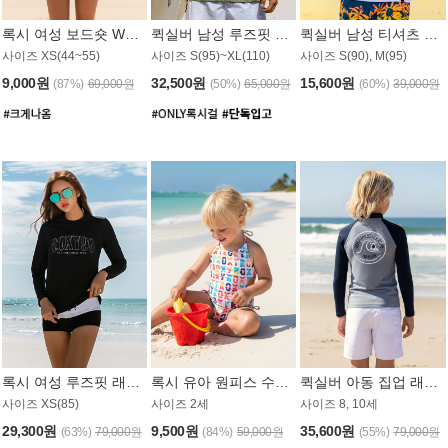
록시 여성 보드숏 WB791PRX
퀵실버 남성 루즈핏 래쉬가드 MT1072GQS
퀵실버 남성 티셔츠 MST356WQS
사이즈 XS(44~55)
사이즈 S(95)~XL(110)
사이즈 S(90), M(95)
9,000원
32,500원
15,600원
(87%)
69,000원
(50%)
65,000원
(60%)
39,000원
록시 여성 루즈핏 래쉬가드 WT909BRX
록시 유아 원피스 수영복 B588W
퀵실버 아동 집업 래쉬가드 BT682LQS
사이즈 XS(85)
사이즈 2세
사이즈 8, 10세
29,300원
9,500원
35,600원
(63%)
79,000원
(84%)
59,000원
(55%)
79,000원