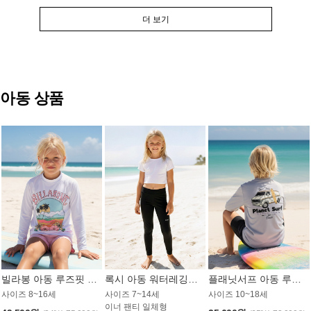
더 보기
아동 상품
빌라봉 아동 루즈핏 래쉬가드 GT813WBB
록시 아동 워터레깅스 GB672BRX
플래닛서프 아동 루즈핏 래쉬가드 UBT009GPS
사이즈 8~16세
사이즈 7~14세
사이즈 10~18세
이너 팬티 일체형