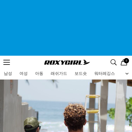
0
로고
메뉴
검색
메뉴
남성
여성
아동
래쉬가드
보드숏
워터레깅스
비치