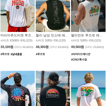
마리아쥬드비엔 루즈핏 래쉬가드 JMT005W
헐리 남성 민소매 래쉬가드 MT1155BHL
엘리먼트 루즈핏 래쉬가드 MT1114WEM
사이즈 XS(90)~XXL(115)
사이즈 S(95)~3XL(120)
사이즈 S(95)~XXL(115)
35,100원
48,300원
49,500원
(46%)
65,000원
(30%)
69,000원
(34%)
75,000원