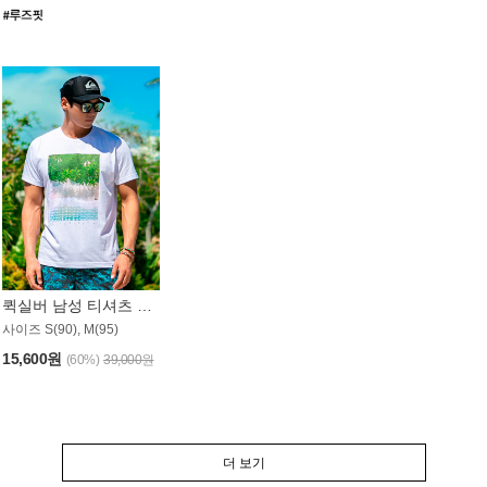
퀵실버 남성 티셔츠 MST357WQS
사이즈 S(90), M(95)
15,600원
(60%)
39,000원
더 보기