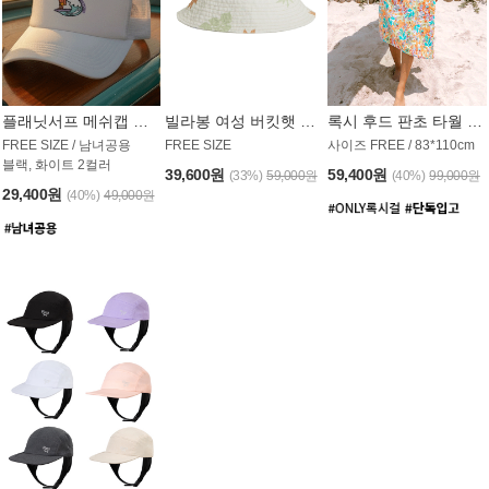
플래닛서프 메쉬캡 모자 UAC008PS
빌라봉 여성 버킷햇 AC1971MBB
록시 후드 판초 타월 AT1765WRX
FREE SIZE / 남녀공용
FREE SIZE
사이즈 FREE / 83*110cm
블랙, 화이트 2컬러
39,600원
59,400원
(33%)
59,000원
(40%)
99,000원
29,400원
(40%)
49,000원