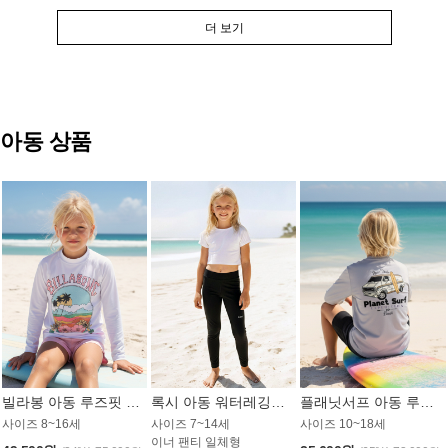
더 보기
아동 상품
빌라봉 아동 루즈핏 래쉬가드 GT813WBB
록시 아동 워터레깅스 GB672BRX
플래닛서프 아동 루즈핏 래쉬가드 UBT009GPS
사이즈 8~16세
사이즈 7~14세
사이즈 10~18세
이너 팬티 일체형