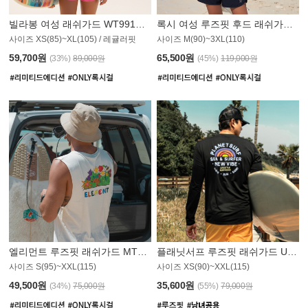
빌라봉 여성 래쉬가드 WT991BBB
록시 여성 루즈핏 후드 래쉬가드 WT555WRX
S
사이즈 XS(85)~XL(105) / 레귤러핏
사이즈 M(90)~3XL(110)
59,700원
65,500원
(33%)
89,000원
(45%)
119,000원
엘리먼트 루즈핏 래쉬가드 MT1114WEM
플래닛서프 루즈핏 래쉬가드 UMT010BPS
사이즈 S(95)~XXL(115)
사이즈 XS(90)~XXL(115)
PS
49,500원
35,600원
(34%)
75,000원
(55%)
79,000원