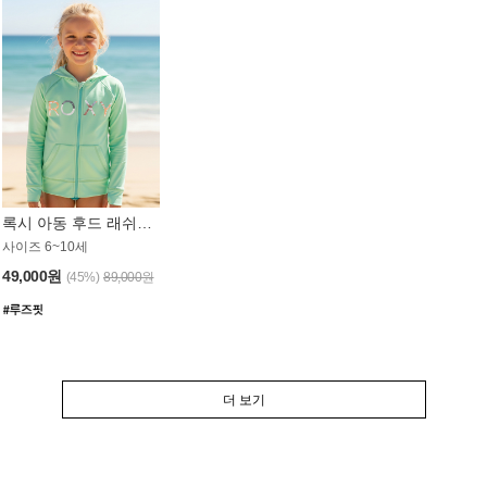
록시 아동 후드 래쉬가드 GT764MRX
사이즈 6~10세
49,000원
(45%)
89,000원
더 보기