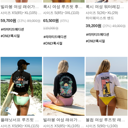
빌라봉 여성 래쉬가드 WT992WBB
록시 여성 루즈핏 후드 래쉬가드 WT556BRX
록시 여성 워터레깅스 WB1016BRX
사이즈 XS(85)~XL(105) / 레귤러핏
사이즈 S(85)~3XL(110)
사이즈 S(26)~XL(29)
하이웨이스트 밴드
59,700원
65,500원
(33%)
89,000원
(45%)
39,200원
(20%)
49,000원
119,000원
플래닛서프 루즈핏 래쉬가드 UWT044BPS
빌라봉 여성 래쉬가드 WT988BBB
볼컴 여성 루즈핏 래쉬가드 MT1005VC
사이즈 XS(90)~XXL(115)
사이즈 XS(85)~XL(105) / 오버핏
사이즈 S(90)~L(100)