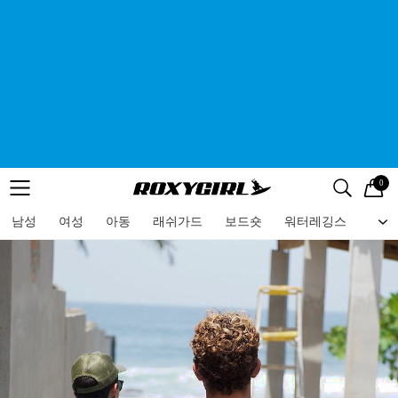
0
로고
메뉴
검색
메뉴
남성
여성
아동
래쉬가드
보드숏
워터레깅스
비치