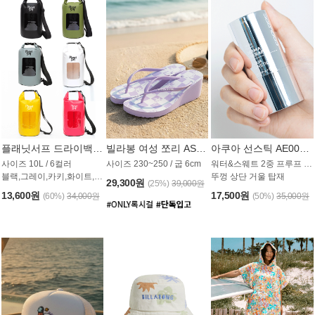
플래닛서프 드라이백 UAB009PS
빌라봉 여성 쪼리 AS1862PBB
아쿠아 선스틱 AE008MG
사이즈 10L / 6컬러
사이즈 230~250 / 굽 6cm
워터&스웨트 2중 프루프 / SPF 50+
블랙,그레이,카키,화이트,옐로우,핑크
뚜껑 상단 거울 탑재
29,300원
(25%)
39,000원
13,600원
17,500원
(60%)
34,000원
(50%)
35,000원