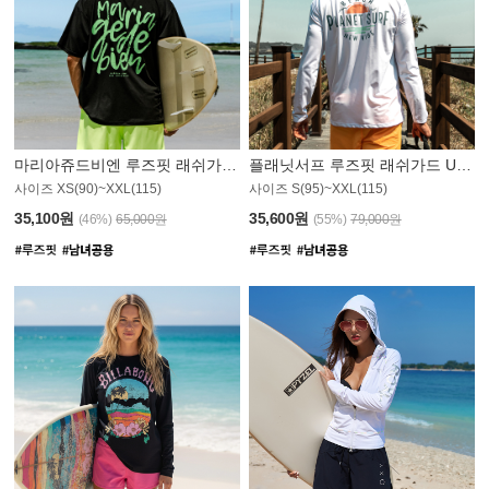
마리아쥬드비엔 루즈핏 래쉬가드 JMT004B
플래닛서프 루즈핏 래쉬가드 UMT008WPS
사이즈 XS(90)~XXL(115)
사이즈 S(95)~XXL(115)
35,100원
35,600원
(46%)
65,000원
(55%)
79,000원