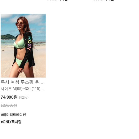
록시 여성 루즈핏 후드 래쉬가드 WT900BRX
사이즈 M(95)~3XL(115) / 롱기장 타입
74,900원
(42%)
129,000원