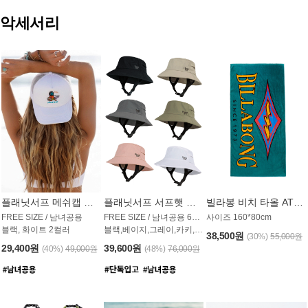
악세서리
플래닛서프 메쉬캡 모자 UAC009PS
플래닛서프 서프햇 모자 UAC002PS
빌라봉 비치 타올 AT1768PBB
FREE SIZE / 남녀공용
FREE SIZE / 남녀공용 6컬러
사이즈 160*80cm
블랙, 화이트 2컬러
블랙,베이지,그레이,카키,핑크,화이트
38,500원
(30%)
55,000원
29,400원
39,600원
(40%)
49,000원
(48%)
76,000원