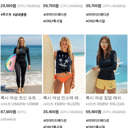
29,500원
59,700원
39,700원
(50%)
59,000원
(33%)
89,000원
(39%)
65,000원
록시 여성 전신 슈트 (4/3mm) WS221KRX
록시 여성 민소매 래쉬가드 WT907BRX
록시 여성 집업 래쉬가드 WT868BRX
사이즈 US4(XS)~US8(M) / 후면 지퍼
사이즈 XS(85)~XL(105)
사이즈 XS(85)~XXL(110)
87,600원
35,400원
59,400원
(60%)
(40%)
59,000원
(40%)
99,000원
219,000원