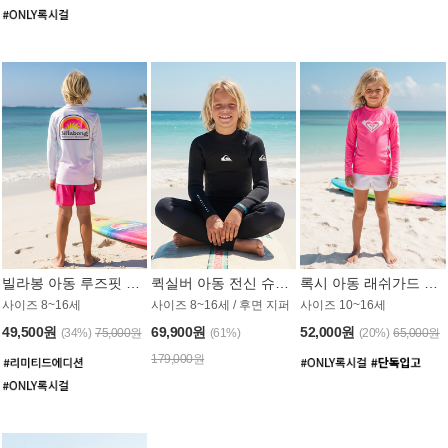
빌라봉 아동 루즈핏 래쉬가드 BT804WBB
퀵실버 아동 전신 슈트 (3/2mm) BS023KQS
록시 아동 래쉬가드 GT815MRX
사이즈 8~16세
사이즈 8~16세 / 후면 지퍼
사이즈 10~16세
49,500원
69,900원
52,000원
(34%)
75,000원
(61%)
(20%)
65,000원
179,000원