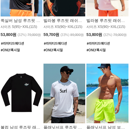
퀵실버 남성 루즈핏 래쉬가드 MT1017BQS
빌라봉 루즈핏 래쉬가드 MT1129BBB
빌라봉 루즈핏 래쉬가드 MT1135WBB
사이즈 S(95)~XXL(115)
사이즈 XS(90)~XXL(115)
사이즈 XS(90)~XXL(115)
53,800원
59,700원
53,800원
(32%)
79,000원
(33%)
89,000원
(32%)
79,000원
볼컴 남성 루즈핏 래쉬가드 MT1008BVC
플래닛서프 루즈핏 래쉬가드 UMT026WPS
플래닛서프 남성 보드숏 UMB002GPS