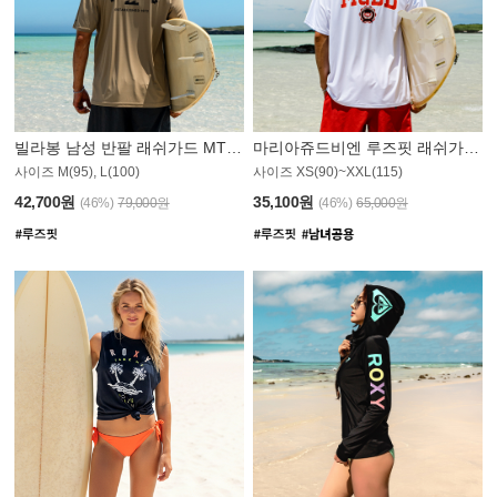
빌라봉 남성 반팔 래쉬가드 MT1082GBB
마리아쥬드비엔 루즈핏 래쉬가드 JMT005W
사이즈 M(95), L(100)
사이즈 XS(90)~XXL(115)
42,700원
35,100원
(46%)
79,000원
(46%)
65,000원
N