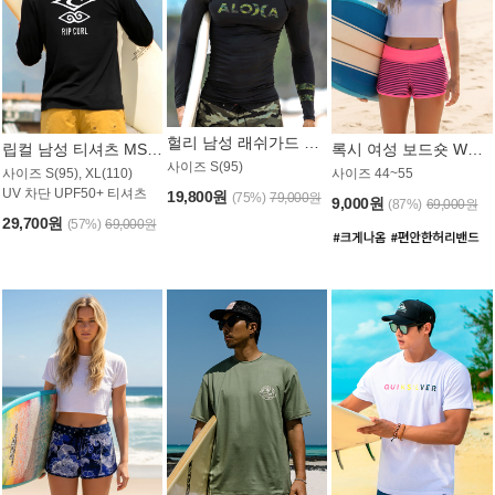
헐리 남성 래쉬가드 MT521CHL
립컬 남성 티셔츠 MST445BRC
록시 여성 보드숏 WB773KRX
사이즈 S(95)
사이즈 S(95), XL(110)
사이즈 44~55
UV 차단 UPF50+ 티셔츠
19,800원
(75%)
79,000원
9,000원
(87%)
69,000원
29,700원
(57%)
69,000원