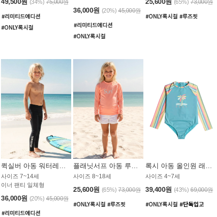
49,500원
25,600원
(34%)
75,000원
(65%)
73,000원
36,000원
(20%)
45,000원
퀵실버 아동 워터레깅스 BB776BQS
플래닛서프 아동 루즈핏 래쉬가드 UGT012CPS
록시 아동 올인원 래쉬가드 GT811BRX
사이즈 7~14세
사이즈 8~18세
사이즈 4~7세
이너 팬티 일체형
25,600원
39,400원
(65%)
73,000원
(43%)
69,000원
36,000원
(20%)
45,000원