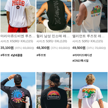
마리아쥬드비엔 루즈핏 래쉬가드 JMT005W
헐리 남성 민소매 래쉬가드 MT1155BHL
엘리먼트 루즈핏 래쉬가드 MT1114WEM
사이즈 XS(90)~XXL(115)
사이즈 S(95)~3XL(120)
사이즈 S(95)~XXL(115)
35,100원
48,300원
49,500원
(46%)
65,000원
(30%)
69,000원
(34%)
75,000원