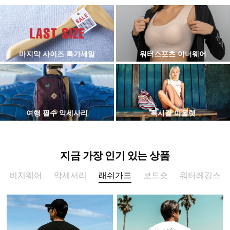
마지막 사이즈 특가세일
워터스포츠 이너웨어
여행 필수 악세사리
록시걸 아울렛
지금 가장 인기 있는 상품
비치웨어
악세서리
래쉬가드
보드숏
워터레깅스