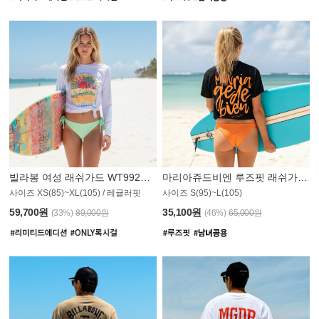
빌라봉 여성 래쉬가드 WT992WBB
마리아쥬드비엔 루즈핏 래쉬가드 JWT013O
사이즈 XS(85)~XL(105) / 레귤러핏
사이즈 S(95)~L(105)
011PS
59,700원
35,100원
(33%)
89,000원
(46%)
65,000원