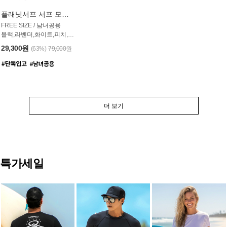
플래닛서프 서프 모자 UAC007PS
FREE SIZE / 남녀공용
블랙,라벤더,화이트,피치,그레이,오트밀 6컬러
29,300원
(63%)
79,000원
더 보기
특가세일