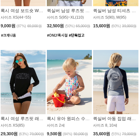
록시 여성 보드숏 WB791PRX
퀵실버 남성 루즈핏 래쉬가드 MT1072GQS
퀵실버 남성 티셔츠 MST356WQS
사이즈 XS(44~55)
사이즈 S(95)~XL(110)
사이즈 S(90), M(95)
9,000원
32,500원
15,600원
(87%)
69,000원
(50%)
65,000원
(60%)
39,000원
록시 여성 루즈핏 래쉬가드 WT909BRX
록시 유아 원피스 수영복 B588W
퀵실버 아동 집업 래쉬가드 BT682LQS
사이즈 XS(85)
사이즈 2세
사이즈 8, 10세
29,300원
9,500원
35,600원
(63%)
79,000원
(84%)
59,000원
(55%)
79,000원