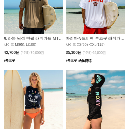
빌라봉 남성 반팔 래쉬가드 MT1082GBB
마리아쥬드비엔 루즈핏 래쉬가드 JMT005W
사이즈 M(95), L(100)
사이즈 XS(90)~XXL(115)
42,700원
35,100원
(46%)
79,000원
(46%)
65,000원
S