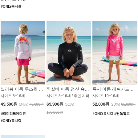
빌라봉 아동 루즈핏 래쉬가드 BT804WBB
퀵실버 아동 전신 슈트 (3/2mm) BS023KQS
록시 아동 래쉬가드 GT815MRX
사이즈 8~16세
사이즈 8~16세 / 후면 지퍼
사이즈 10~16세
49,500원
69,900원
52,000원
(34%)
75,000원
(61%)
(20%)
65,000원
179,000원