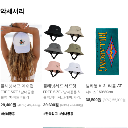
악세서리
플래닛서프 메쉬캡 모자 UAC009PS
플래닛서프 서프햇 모자 UAC002PS
빌라봉 비치 타올 AT1768PBB
FREE SIZE / 남녀공용
FREE SIZE / 남녀공용 6컬러
사이즈 160*80cm
블랙, 화이트 2컬러
블랙,베이지,그레이,카키,핑크,화이트
38,500원
(30%)
55,000원
29,400원
39,600원
(40%)
49,000원
(48%)
76,000원