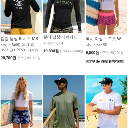
헐리 남성 래쉬가드 MT521CHL
립컬 남성 티셔츠 MST445BRC
록시 여성 보드숏 WB773KRX
사이즈 S(95)
사이즈 S(95), XL(110)
사이즈 44~55
UV 차단 UPF50+ 티셔츠
19,800원
(75%)
79,000원
9,000원
(87%)
69,000원
29,700원
(57%)
69,000원