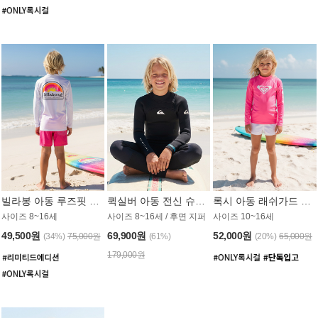
빌라봉 아동 루즈핏 래쉬가드 BT804WBB
퀵실버 아동 전신 슈트 (3/2mm) BS023KQS
록시 아동 래쉬가드 GT815MRX
사이즈 8~16세
사이즈 8~16세 / 후면 지퍼
사이즈 10~16세
49,500원
69,900원
52,000원
(34%)
75,000원
(61%)
(20%)
65,000원
179,000원