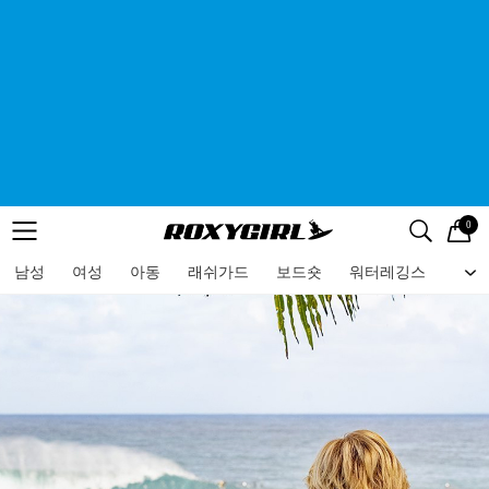
0
로고
메뉴
검색
메뉴
남성
여성
아동
래쉬가드
보드숏
워터레깅스
비치