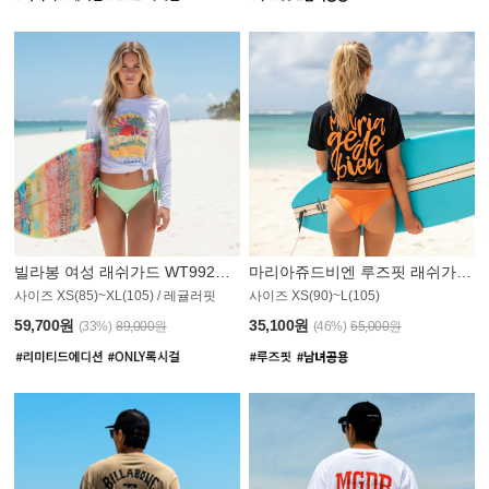
빌라봉 여성 래쉬가드 WT992WBB
마리아쥬드비엔 루즈핏 래쉬가드 JWT013O
사이즈 XS(85)~XL(105) / 레귤러핏
사이즈 XS(90)~L(105)
011PS
59,700원
35,100원
(33%)
89,000원
(46%)
65,000원