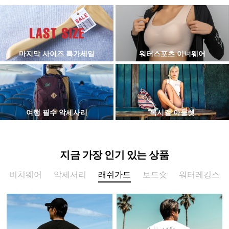
마지막 사이즈 특가세일
워터스포츠 이너웨어
여행 필수 악세사리
록시걸 아울렛
지금 가장 인기 있는 상품
비치웨어
악세서리
래쉬가드
보드숏
워터레깅스