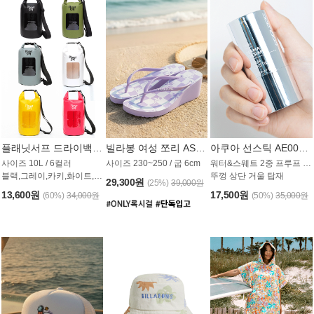
플래닛서프 드라이백 UAB009PS
빌라봉 여성 쪼리 AS1862PBB
아쿠아 선스틱 AE008MG
사이즈 10L / 6컬러
사이즈 230~250 / 굽 6cm
워터&스웨트 2중 프루프 / SPF 50+
블랙,그레이,카키,화이트,옐로우,핑크
뚜껑 상단 거울 탑재
29,300원
(25%)
39,000원
13,600원
17,500원
(60%)
34,000원
(50%)
35,000원