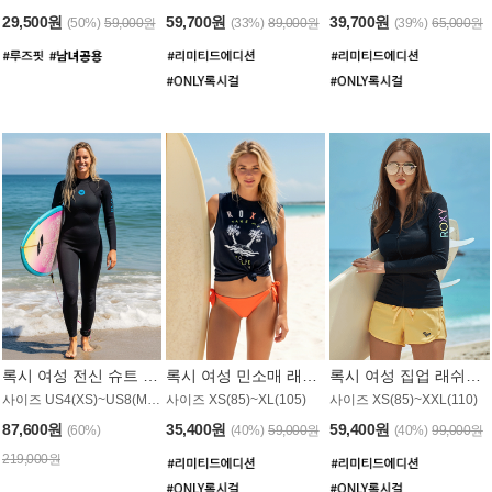
29,500원
59,700원
39,700원
(50%)
59,000원
(33%)
89,000원
(39%)
65,000원
록시 여성 전신 슈트 (4/3mm) WS221KRX
록시 여성 민소매 래쉬가드 WT907BRX
록시 여성 집업 래쉬가드 WT868BRX
사이즈 US4(XS)~US8(M) / 후면 지퍼
사이즈 XS(85)~XL(105)
사이즈 XS(85)~XXL(110)
87,600원
35,400원
59,400원
(60%)
(40%)
59,000원
(40%)
99,000원
219,000원