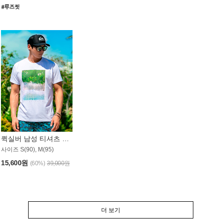
퀵실버 남성 티셔츠 MST357WQS
사이즈 S(90), M(95)
15,600원
(60%)
39,000원
더 보기