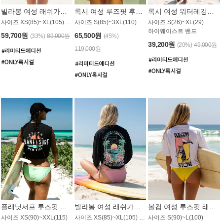
빌라봉 여성 래쉬가드 WT992WBB
록시 여성 루즈핏 후드 래쉬가드 WT556BRX
록시 여성 워터레깅스 WB1016BRX
사이즈 XS(85)~XL(105) / 레귤러핏
사이즈 S(85)~3XL(110)
사이즈 S(26)~XL(29)
하이웨이스트 밴드
59,700원
65,500원
(33%)
89,000원
(45%)
39,200원
(20%)
49,000원
119,000원
플래닛서프 루즈핏 래쉬가드 UWT044BPS
빌라봉 여성 래쉬가드 WT988BBB
볼컴 여성 루즈핏 래쉬가드 MT1005VC
사이즈 XS(90)~XXL(115)
사이즈 XS(85)~XL(105) / 오버핏
사이즈 S(90)~L(100)