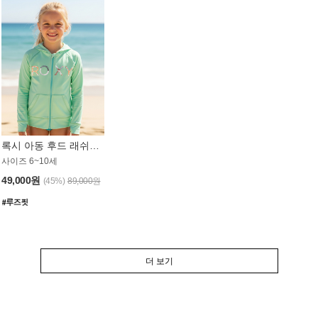
록시 아동 후드 래쉬가드 GT764MRX
사이즈 6~10세
49,000원
(45%)
89,000원
더 보기