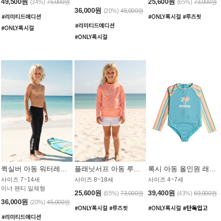
49,500원
25,600원
(34%)
75,000원
(65%)
73,000원
36,000원
(20%)
45,000원
퀵실버 아동 워터레깅스 BB776BQS
플래닛서프 아동 루즈핏 래쉬가드 UGT012CPS
록시 아동 올인원 래쉬가드 GT811BRX
사이즈 7~14세
사이즈 8~18세
사이즈 4~7세
이너 팬티 일체형
25,600원
39,400원
(65%)
73,000원
(43%)
69,000원
36,000원
(20%)
45,000원