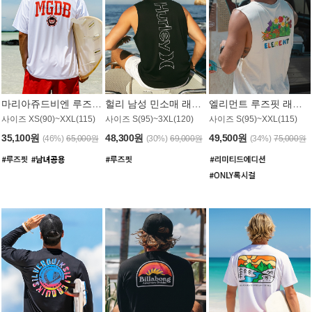
마리아쥬드비엔 루즈핏 래쉬가드 JMT005W
헐리 남성 민소매 래쉬가드 MT1155BHL
엘리먼트 루즈핏 래쉬가드 MT1114WEM
사이즈 XS(90)~XXL(115)
사이즈 S(95)~3XL(120)
사이즈 S(95)~XXL(115)
35,100원
48,300원
49,500원
(46%)
65,000원
(30%)
69,000원
(34%)
75,000원