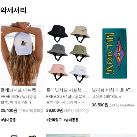
악세서리
플래닛서프 메쉬캡 모자 UAC009PS
플래닛서프 서프햇 모자 UAC002PS
빌라봉 비치 타올 AT1768PBB
FREE SIZE / 남녀공용
FREE SIZE / 남녀공용 6컬러
사이즈 160*80cm
블랙, 화이트 2컬러
블랙,베이지,그레이,카키,핑크,화이트
38,500원
(30%)
55,000원
29,400원
39,600원
(40%)
49,000원
(48%)
76,000원