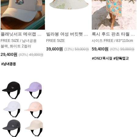
플래닛서프 메쉬캡 모자 UAC008PS
빌라봉 여성 버킷햇 AC1971MBB
록시 후드 판초 타월 AT1765WRX
FREE SIZE / 남녀공용
FREE SIZE
사이즈 FREE / 83*110cm
블랙, 화이트 2컬러
39,600원
59,400원
(33%)
59,000원
(40%)
99,000원
29,400원
(40%)
49,000원