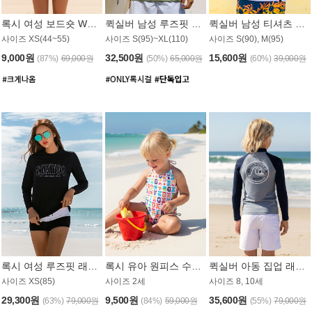
록시 여성 보드숏 WB791PRX
퀵실버 남성 루즈핏 래쉬가드 MT1072GQS
퀵실버 남성 티셔츠 MST356WQS
사이즈 XS(44~55)
사이즈 S(95)~XL(110)
사이즈 S(90), M(95)
9,000원
32,500원
15,600원
(87%)
69,000원
(50%)
65,000원
(60%)
39,000원
록시 여성 루즈핏 래쉬가드 WT909BRX
록시 유아 원피스 수영복 B588W
퀵실버 아동 집업 래쉬가드 BT682LQS
사이즈 XS(85)
사이즈 2세
사이즈 8, 10세
29,300원
9,500원
35,600원
(63%)
79,000원
(84%)
59,000원
(55%)
79,000원