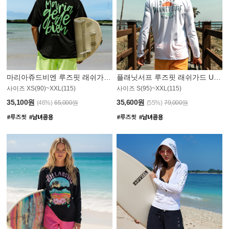
마리아쥬드비엔 루즈핏 래쉬가드 JMT004B
플래닛서프 루즈핏 래쉬가드 UMT008WPS
사이즈 XS(90)~XXL(115)
사이즈 S(95)~XXL(115)
35,100원
35,600원
(46%)
65,000원
(55%)
79,000원