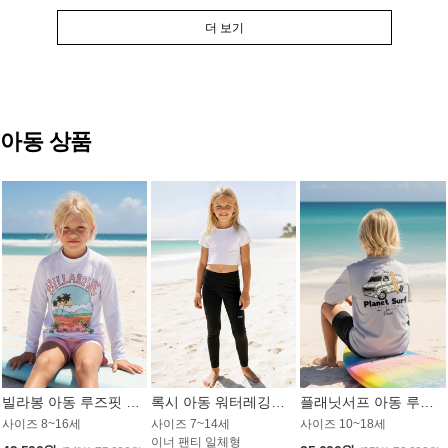
더 보기
아동 상품
빌라봉 아동 루즈핏 래쉬가드 GT813WBB
록시 아동 워터레깅스 GB672BRX
플래닛서프 아동 루즈핏 래쉬가드 UBT009GPS
사이즈 8~16세
사이즈 7~14세
사이즈 10~18세
이너 팬티 일체형