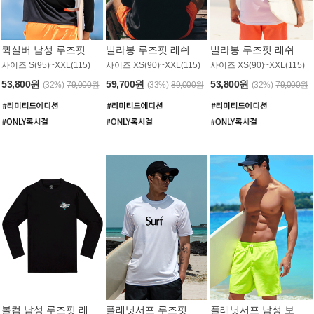
퀵실버 남성 루즈핏 래쉬가드 MT1017BQS
빌라봉 루즈핏 래쉬가드 MT1129BBB
빌라봉 루즈핏 래쉬가드 MT1135WBB
사이즈 S(95)~XXL(115)
사이즈 XS(90)~XXL(115)
사이즈 XS(90)~XXL(115)
53,800원
59,700원
53,800원
(32%)
79,000원
(33%)
89,000원
(32%)
79,000원
볼컴 남성 루즈핏 래쉬가드 MT1008BVC
플래닛서프 루즈핏 래쉬가드 UMT026WPS
플래닛서프 남성 보드숏 UMB002GPS