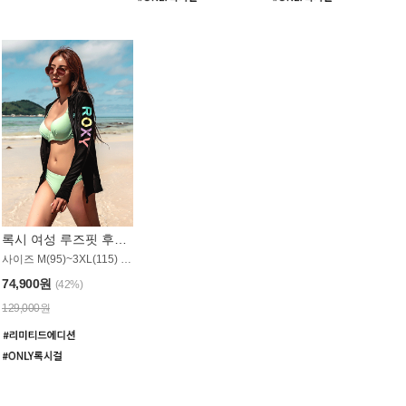
록시 여성 루즈핏 후드 래쉬가드 WT900BRX
사이즈 M(95)~3XL(115) / 롱기장 타입
74,900원
(42%)
129,000원