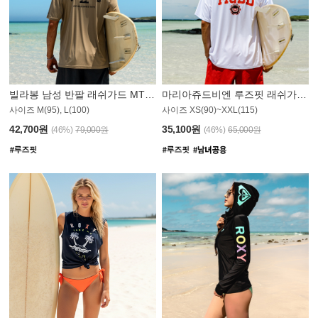
빌라봉 남성 반팔 래쉬가드 MT1082GBB
마리아쥬드비엔 루즈핏 래쉬가드 JMT005W
사이즈 M(95), L(100)
사이즈 XS(90)~XXL(115)
42,700원
35,100원
(46%)
79,000원
(46%)
65,000원
N