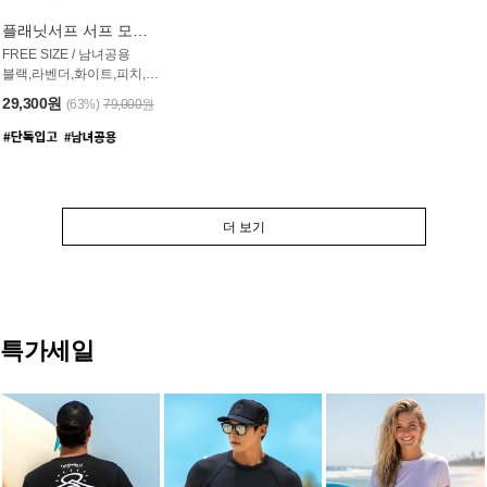
플래닛서프 서프 모자 UAC007PS
FREE SIZE / 남녀공용
블랙,라벤더,화이트,피치,그레이,오트밀 6컬러
29,300원
(63%)
79,000원
더 보기
특가세일