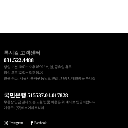
록시걸 고객센터
031.522.4488
평일 오전 10:00 ~ 오후 05:00 / 토, 일, 공휴일 휴무
점심 오후 12:00 ~ 오후 01:00
반품 주소 : 서울시 송파구 동남로 20길 53 1층 CJ대한통운 록시걸
국민은행 515537.01.017828
무통장 입금 결제 또는 교환/반품 비용은 위 계좌로 입금바랍니다.
예금주 : (주)에스에이코리아
Instargram
Facebook