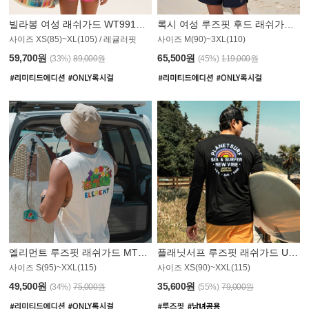
빌라봉 여성 래쉬가드 WT991BBB
록시 여성 루즈핏 후드 래쉬가드 WT555WRX
S
사이즈 XS(85)~XL(105) / 레귤러핏
사이즈 M(90)~3XL(110)
59,700원
65,500원
(33%)
89,000원
(45%)
119,000원
엘리먼트 루즈핏 래쉬가드 MT1114WEM
플래닛서프 루즈핏 래쉬가드 UMT010BPS
사이즈 S(95)~XXL(115)
사이즈 XS(90)~XXL(115)
PS
49,500원
35,600원
(34%)
75,000원
(55%)
79,000원