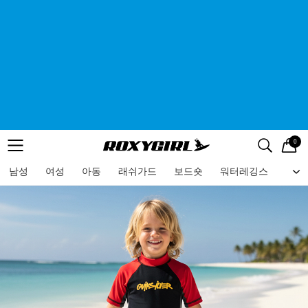
0
로고
메뉴
검색
메뉴
남성
여성
아동
래쉬가드
보드숏
워터레깅스
비치