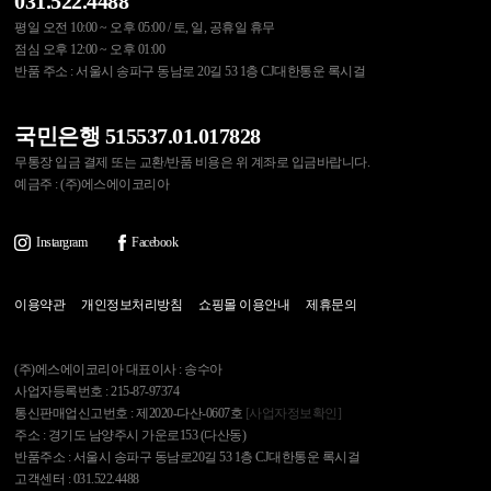
031.522.4488
평일 오전 10:00 ~ 오후 05:00 / 토, 일, 공휴일 휴무
점심 오후 12:00 ~ 오후 01:00
반품 주소 : 서울시 송파구 동남로 20길 53 1층 CJ대한통운 록시걸
국민은행 515537.01.017828
무통장 입금 결제 또는 교환/반품 비용은 위 계좌로 입금바랍니다.
예금주 : (주)에스에이코리아
Instargram
Facebook
이용약관
개인정보처리방침
쇼핑몰 이용안내
제휴문의
(주)에스에이코리아 대표이사 : 송수아
사업자등록번호 : 215-87-97374
통신판매업신고번호 : 제2020-다산-0607호
[사업자정보확인]
주소 : 경기도 남양주시 가운로153 (다산동)
반품주소 : 서울시 송파구 동남로20길 53 1층 CJ대한통운 록시걸
고객센터 : 031.522.4488