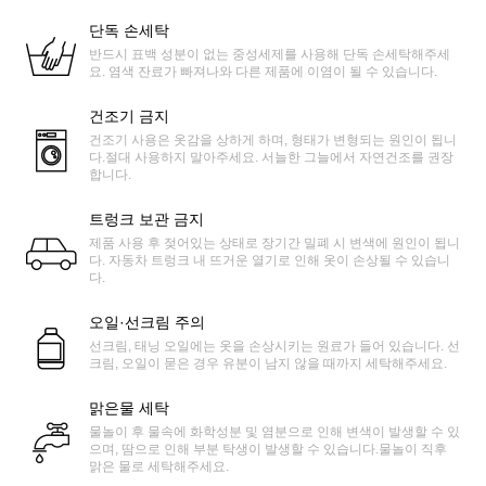
단독 손세탁
반드시 표백 성분이 없는 중성세제를 사용해 단독 손세탁해주세
요. 염색 잔료가 빠져나와 다른 제품에 이염이 될 수 있습니다.
건조기 금지
건조기 사용은 옷감을 상하게 하며, 형태가 변형되는 원인이 됩니
다.절대 사용하지 말아주세요. 서늘한 그늘에서 자연건조를 권장
합니다.
트렁크 보관 금지
제품 사용 후 젖어있는 상태로 장기간 밀폐 시 변색에 원인이 됩니
다. 자동차 트렁크 내 뜨거운 열기로 인해 옷이 손상될 수 있습니
다.
오일·선크림 주의
선크림, 태닝 오일에는 옷을 손상시키는 원료가 들어 있습니다. 선
크림, 오일이 묻은 경우 유분이 남지 않을 때까지 세탁해주세요.
맑은물 세탁
물놀이 후 물속에 화학성분 및 염분으로 인해 변색이 발생할 수 있
으며, 땀으로 인해 부분 탁생이 발생할 수 있습니다.물놀이 직후
맑은 물로 세탁해주세요.