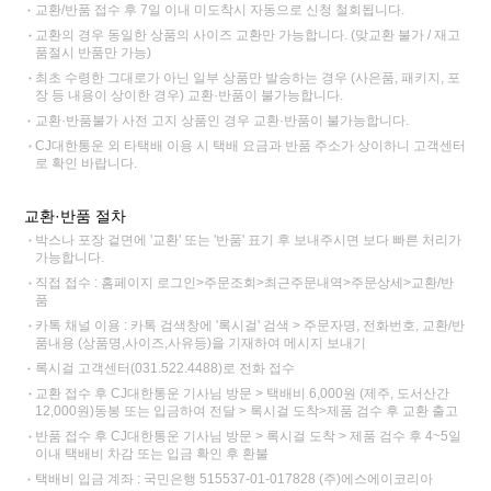
교환/반품 접수 후 7일 이내 미도착시 자동으로 신청 철회됩니다.
교환의 경우 동일한 상품의 사이즈 교환만 가능합니다. (맞교환 불가 / 재고
품절시 반품만 가능)
최초 수령한 그대로가 아닌 일부 상품만 발송하는 경우 (사은품, 패키지, 포
장 등 내용이 상이한 경우) 교환·반품이 불가능합니다.
교환·반품불가 사전 고지 상품인 경우 교환·반품이 불가능합니다.
CJ대한통운 외 타택배 이용 시 택배 요금과 반품 주소가 상이하니 고객센터
로 확인 바랍니다.
교환·반품 절차
박스나 포장 겉면에 '교환' 또는 '반품' 표기 후 보내주시면 보다 빠른 처리가
가능합니다.
직접 접수 : 홈페이지 로그인>주문조회>최근주문내역>주문상세>교환/반
품
카톡 채널 이용 : 카톡 검색창에 '록시걸' 검색 > 주문자명, 전화번호, 교환/반
품내용 (상품명,사이즈,사유등)을 기재하여 메시지 보내기
록시걸 고객센터(031.522.4488)로 전화 접수
교환 접수 후 CJ대한통운 기사님 방문 > 택배비 6,000원 (제주, 도서산간
12,000원)동봉 또는 입금하여 전달 > 록시걸 도착>제품 검수 후 교환 출고
반품 접수 후 CJ대한통운 기사님 방문 > 록시걸 도착 > 제품 검수 후 4~5일
이내 택배비 차감 또는 입금 확인 후 환불
택배비 입금 계좌 : 국민은행 515537-01-017828 (주)에스에이코리아