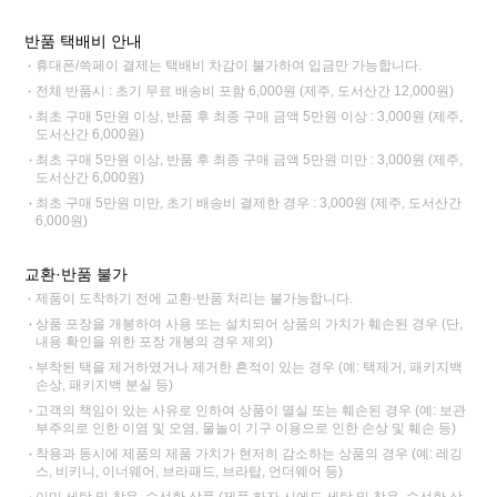
반품 택배비 안내
휴대폰/쓱페이 결제는 택배비 차감이 불가하여 입금만 가능합니다.
전체 반품시 : 초기 무료 배송비 포함 6,000원 (제주, 도서산간 12,000원)
최초 구매 5만원 이상, 반품 후 최종 구매 금액 5만원 이상 : 3,000원 (제주,
도서산간 6,000원)
최초 구매 5만원 이상, 반품 후 최종 구매 금액 5만원 미만 : 3,000원 (제주,
도서산간 6,000원)
최초 구매 5만원 미만, 초기 배송비 결제한 경우 : 3,000원 (제주, 도서산간
6,000원)
교환·반품 불가
제품이 도착하기 전에 교환·반품 처리는 불가능합니다.
상품 포장을 개봉하여 사용 또는 설치되어 상품의 가치가 훼손된 경우 (단,
내용 확인을 위한 포장 개봉의 경우 제외)
부착된 택을 제거하였거나 제거한 흔적이 있는 경우 (예: 택제거, 패키지백
손상, 패키지백 분실 등)
고객의 책임이 있는 사유로 인하여 상품이 멸실 또는 훼손된 경우 (예: 보관
부주의로 인한 이염 및 오염, 물놀이 기구 이용으로 인한 손상 및 훼손 등)
착용과 동시에 제품의 제품 가치가 현저히 감소하는 상품의 경우 (예: 레깅
스, 비키니, 이너웨어, 브라패드, 브라탑, 언더웨어 등)
이미 세탁 및 착용, 수선한 상품 (제품 하자 시에도 세탁 및 착용, 수선한 상