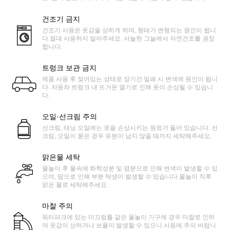
건조기 금지
건조기 사용은 옷감을 상하게 하며, 형태가 변형되는 원인이 됩니
다.절대 사용하지 말아주세요. 서늘한 그늘에서 자연건조를 권장
합니다.
트렁크 보관 금지
제품 사용 후 젖어있는 상태로 장기간 밀폐 시 변색에 원인이 됩니
다. 자동차 트렁크 내 뜨거운 열기로 인해 옷이 손상될 수 있습니
다.
오일·선크림 주의
선크림, 태닝 오일에는 옷을 손상시키는 원료가 들어 있습니다. 선
크림, 오일이 묻은 경우 유분이 남지 않을 때까지 세탁해주세요.
맑은물 세탁
물놀이 후 물속에 화학성분 및 염분으로 인해 변색이 발생할 수 있
으며, 땀으로 인해 부분 탁생이 발생할 수 있습니다.물놀이 직후
맑은 물로 세탁해주세요.
마찰 주의
워터파크에 있는 미끄럼틀 같은 물놀이 기구에 경우 마찰로 인하
여 옷감이 상하거나 보풀이 발생할 수 있으니 사용에 주의 바랍니