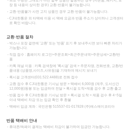
최초 수령한 그대로가 아닌 일부 상품만 발송하는 경우 (사은품, 패키지, 포
장 등 내용이 상이한 경우) 교환·반품이 불가능합니다.
교환·반품불가 사전 고지 상품인 경우 교환·반품이 불가능합니다.
CJ대한통운 외 타택배 이용 시 택배 요금과 반품 주소가 상이하니 고객센터
로 확인 바랍니다.
교환·반품 절차
박스나 포장 겉면에 '교환' 또는 '반품' 표기 후 보내주시면 보다 빠른 처리가
가능합니다.
직접 접수 : 홈페이지 로그인>주문조회>최근주문내역>주문상세>교환/반
품
카톡 채널 이용 : 카톡 검색창에 '록시걸' 검색 > 주문자명, 전화번호, 교환/반
품내용 (상품명,사이즈,사유등)을 기재하여 메시지 보내기
록시걸 고객센터(031.522.4488)로 전화 접수
교환 접수 후 CJ대한통운 기사님 방문 > 택배비 6,000원 (제주, 도서산간
12,000원)동봉 또는 입금하여 전달 > 록시걸 도착>제품 검수 후 교환 출고
반품 접수 후 CJ대한통운 기사님 방문 > 록시걸 도착 > 제품 검수 후 4~5일
이내 택배비 차감 또는 입금 확인 후 환불
택배비 입금 계좌 : 국민은행 515537-01-017828 (주)에스에이코리아
반품 택배비 안내
휴대폰/쓱페이 결제는 택배비 차감이 불가하여 입금만 가능합니다.