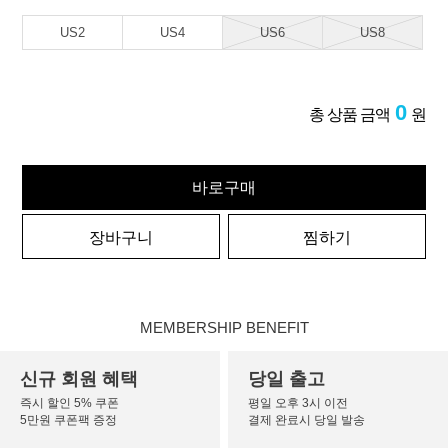
US2
US4
US6
US8
0
총 상품 금액
원
바로구매
장바구니
찜하기
MEMBERSHIP BENEFIT
신규 회원 혜택
당일 출고
즉시 할인 5% 쿠폰
평일 오후 3시 이전
5만원 쿠폰팩 증정
결제 완료시 당일 발송