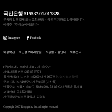
국민은행 515537.01.017828
무통장 입금 결제 또는 교환/반품 비용은 위 계좌로 입금바랍니다.
예금주 : (주)에스에이코리아
Instargram
Facebook
이용약관
개인정보처리방침
쇼핑몰 이용안내
제휴문의
(주)에스에이코리아 대표이사 : 송수아
사업자등록번호 : 215-87-97374
통신판매업신고번호 : 제2020-다산-0607호
[사업자정보확인]
주소 : 경기도 남양주시 가운로153 (다산동)
반품주소 : 서울시 송파구 동남로20길 53 1층 CJ대한통운 록시걸
고객센터 : 031.522.4488
개인정보관리보호책임자 : 김영석
Copyright 2007 Roxygirl.tv Inc. All rights reserved.