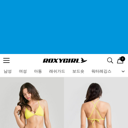
0
로고
메뉴
검색
메뉴
남성
여성
아동
래쉬가드
보드숏
워터레깅스
비치