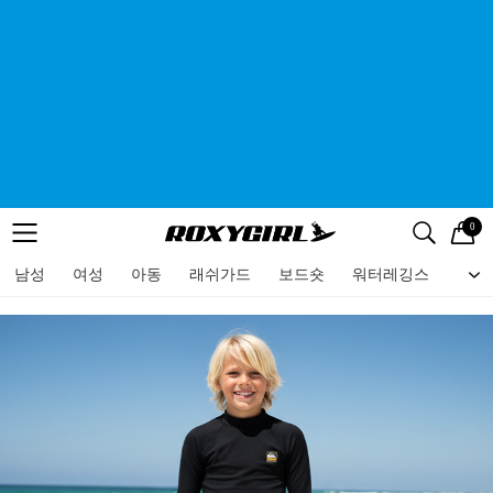
0
로고
메뉴
검색
메뉴
남성
여성
아동
래쉬가드
보드숏
워터레깅스
비치