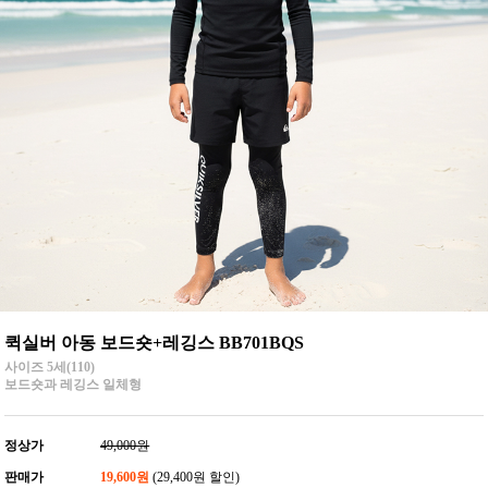
퀵실버 아동 보드숏+레깅스 BB701BQS
사이즈 5세(110)
보드숏과 레깅스 일체형
정상가
49,000원
판매가
19,600원
(29,400원 할인)