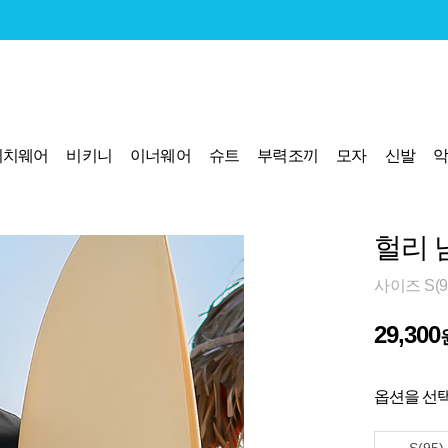
비치웨어
비키니
이너웨어
슈트
부력조끼
모자
신발
헐리 
사이즈 S(9
29,300
옵션을 선택