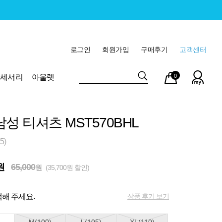
로그인
회원가입
구매후기
고객센터
마이
장바
악세서리
아울렛
0
페이
구니
남성 티셔츠 MST570BHL
5)
원
65,000
원
(35,700원 할인)
상품 후기 보기
해 주세요.