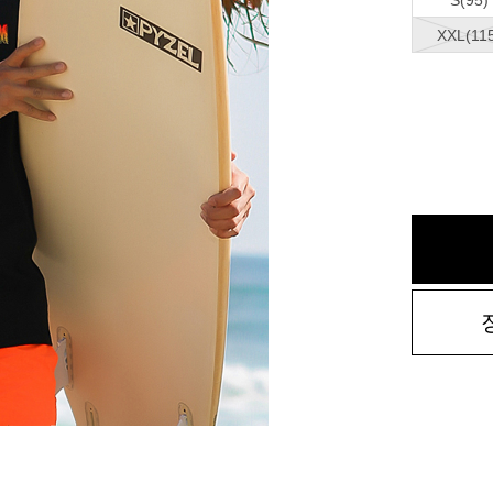
S(95)
XXL(11