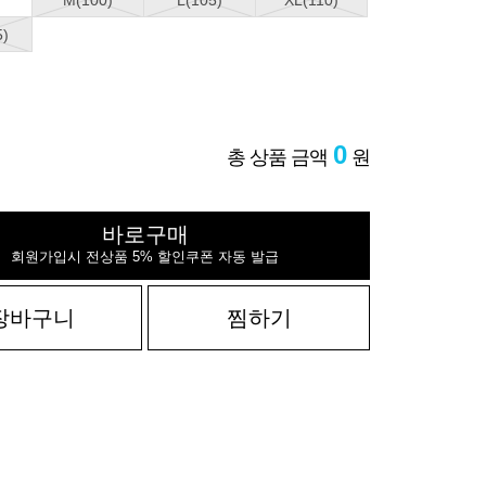
M(100)
L(105)
XL(110)
5)
0
총 상품 금액
원
바로구매
회원가입시 전상품 5% 할인쿠폰 자동 발급
장바구니
찜하기