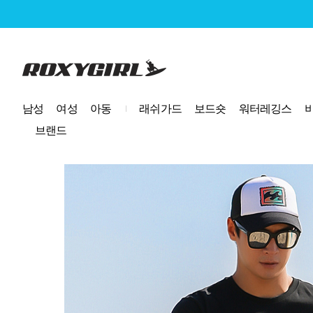
로고
남성
여성
아동
래쉬가드
보드숏
워터레깅스
브랜드