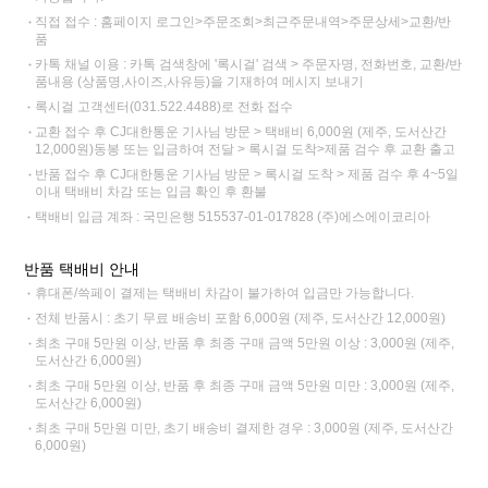
직접 접수 : 홈페이지 로그인>주문조회>최근주문내역>주문상세>교환/반
품
카톡 채널 이용 : 카톡 검색창에 '록시걸' 검색 > 주문자명, 전화번호, 교환/반
품내용 (상품명,사이즈,사유등)을 기재하여 메시지 보내기
록시걸 고객센터(031.522.4488)로 전화 접수
교환 접수 후 CJ대한통운 기사님 방문 > 택배비 6,000원 (제주, 도서산간
12,000원)동봉 또는 입금하여 전달 > 록시걸 도착>제품 검수 후 교환 출고
반품 접수 후 CJ대한통운 기사님 방문 > 록시걸 도착 > 제품 검수 후 4~5일
이내 택배비 차감 또는 입금 확인 후 환불
택배비 입금 계좌 : 국민은행 515537-01-017828 (주)에스에이코리아
반품 택배비 안내
휴대폰/쓱페이 결제는 택배비 차감이 불가하여 입금만 가능합니다.
전체 반품시 : 초기 무료 배송비 포함 6,000원 (제주, 도서산간 12,000원)
최초 구매 5만원 이상, 반품 후 최종 구매 금액 5만원 이상 : 3,000원 (제주,
도서산간 6,000원)
최초 구매 5만원 이상, 반품 후 최종 구매 금액 5만원 미만 : 3,000원 (제주,
도서산간 6,000원)
최초 구매 5만원 미만, 초기 배송비 결제한 경우 : 3,000원 (제주, 도서산간
6,000원)