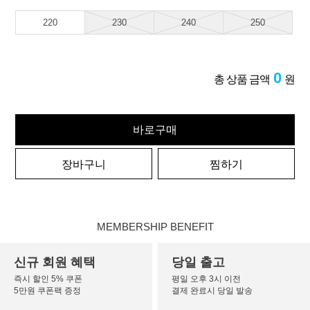
220
230
240
250
0
총 상품 금액
원
바로구매
장바구니
찜하기
MEMBERSHIP BENEFIT
신규 회원 혜택
당일 출고
즉시 할인 5% 쿠폰
평일 오후 3시 이전
5만원 쿠폰팩 증정
결제 완료시 당일 발송