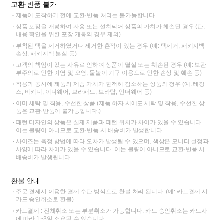
교환·반품 불가
제품이 도착하기 전에 교환·반품 처리는 불가능합니다.
상품 포장을 개봉하여 사용 또는 설치되어 상품의 가치가 훼손된 경우 (단,
내용 확인을 위한 포장 개봉의 경우 제외)
부착된 택을 제거하였거나 제거한 흔적이 있는 경우 (예: 택제거, 패키지백
손상, 패키지백 분실 등)
고객의 책임이 있는 사유로 인하여 상품이 멸실 또는 훼손된 경우 (예: 보관
부주의로 인한 이염 및 오염, 물놀이 기구 이용으로 인한 손상 및 훼손 등)
착용과 동시에 제품의 제품 가치가 현저히 감소하는 상품의 경우 (예: 레깅
스, 비키니, 이너웨어, 브라패드, 브라탑, 언더웨어 등)
이미 세탁 및 착용, 수선한 상품 (제품 하자 시에도 세탁 및 착용, 수선한 상
품은 교환·반품이 불가능합니다.)
패턴 디자인의 상품은 실제 제품과 패턴 위치가 차이가 있을 수 있습니다.
이는 불량이 아니므로 교환·반품 시 배송비가 발생합니다.
사이즈는 측정 방법에 따라 오차가 발생될 수 있으며, 색상은 모니터 설정과
사양에 따라 차이가 있을 수 있습니다. 이는 불량이 아니므로 교환·반품 시
배송비가 발생됩니다.
환불 안내
주문 결제시 이용한 결제 수단 방식으로 환불 처리 됩니다. (예: 카드결제 시
카드 승인취소로 환불)
카드결제 : 전체취소 또는 부분취소가 가능합니다. 카드 승인취소는 카드사
에 따라 1~3일 소요될 수 있습니다.