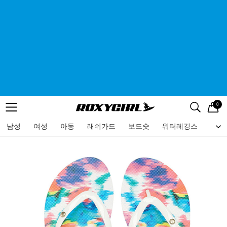
0
로고
메뉴
검색
메뉴
남성
여성
아동
래쉬가드
보드숏
워터레깅스
비치