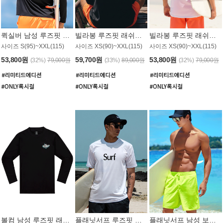
퀵실버 남성 루즈핏 래쉬가드 MT1017BQS
빌라봉 루즈핏 래쉬가드 MT1129BBB
빌라봉 루즈핏 래쉬가드 MT1135WBB
사이즈 S(95)~XXL(115)
사이즈 XS(90)~XXL(115)
사이즈 XS(90)~XXL(115)
53,800원
59,700원
53,800원
(32%)
79,000원
(33%)
89,000원
(32%)
79,000원
볼컴 남성 루즈핏 래쉬가드 MT1008BVC
플래닛서프 루즈핏 래쉬가드 UMT026WPS
플래닛서프 남성 보드숏 UMB002GPS