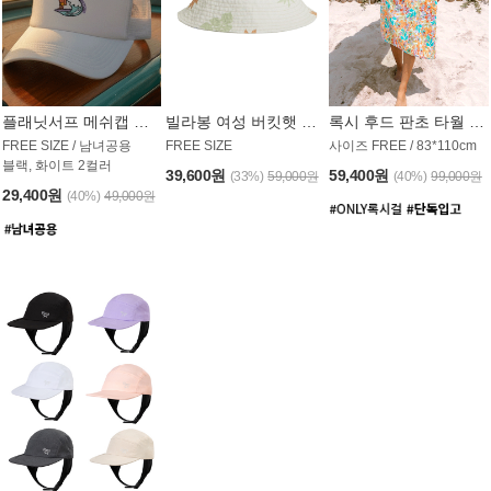
플래닛서프 메쉬캡 모자 UAC008PS
빌라봉 여성 버킷햇 AC1971MBB
록시 후드 판초 타월 AT1765WRX
FREE SIZE / 남녀공용
FREE SIZE
사이즈 FREE / 83*110cm
블랙, 화이트 2컬러
39,600원
59,400원
(33%)
59,000원
(40%)
99,000원
29,400원
(40%)
49,000원