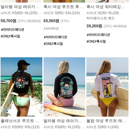
빌라봉 여성 래쉬가드 WT992WBB
록시 여성 루즈핏 후드 래쉬가드 WT556BRX
록시 여성 워터레깅스 WB1016BRX
사이즈 XS(85)~XL(105) / 레귤러핏
사이즈 S(85)~3XL(110)
사이즈 S(26)~XL(29)
하이웨이스트 밴드
59,700원
65,500원
(33%)
89,000원
(45%)
39,200원
(20%)
49,000원
119,000원
플래닛서프 루즈핏 래쉬가드 UWT044BPS
빌라봉 여성 래쉬가드 WT988BBB
볼컴 여성 루즈핏 래쉬가드 MT1005VC
사이즈 XS(90)~XXL(115)
사이즈 XS(85)~XL(105) / 오버핏
사이즈 S(90)~L(100)