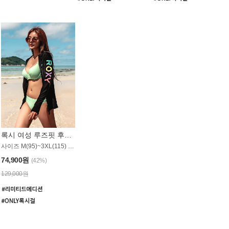
록시 여성 루즈핏 후드 래쉬가드 WT900BRX
사이즈 M(95)~3XL(115) / 롱기장 타입
74,900원
(42%)
129,000원