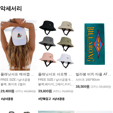
악세서리
플래닛서프 메쉬캡 모자 UAC009PS
플래닛서프 서프햇 모자 UAC002PS
빌라봉 비치 타올 AT1768PBB
FREE SIZE / 남녀공용
FREE SIZE / 남녀공용 6컬러
사이즈 160*80cm
블랙, 화이트 2컬러
블랙,베이지,그레이,카키,핑크,화이트
38,500원
(30%)
55,000원
29,400원
39,600원
(40%)
49,000원
(48%)
76,000원