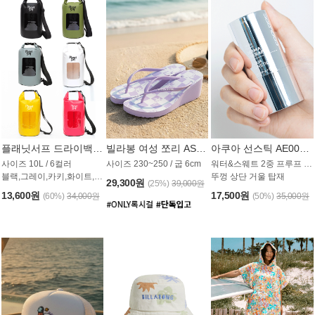
플래닛서프 드라이백 UAB009PS
빌라봉 여성 쪼리 AS1862PBB
아쿠아 선스틱 AE008MG
사이즈 10L / 6컬러
사이즈 230~250 / 굽 6cm
워터&스웨트 2중 프루프 / SPF 50+
블랙,그레이,카키,화이트,옐로우,핑크
뚜껑 상단 거울 탑재
29,300원
(25%)
39,000원
13,600원
17,500원
(60%)
34,000원
(50%)
35,000원