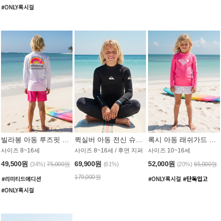
빌라봉 아동 루즈핏 래쉬가드 BT804WBB
퀵실버 아동 전신 슈트 (3/2mm) BS023KQS
록시 아동 래쉬가드 GT815MRX
사이즈 8~16세
사이즈 8~16세 / 후면 지퍼
사이즈 10~16세
49,500원
69,900원
52,000원
(34%)
75,000원
(61%)
(20%)
65,000원
179,000원