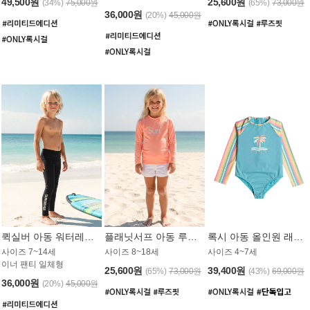
49,500원
25,600원
(34%)
75,000원
(65%)
73,000원
36,000원
(20%)
45,000원
퀵실버 아동 워터레깅스 BB776BQS
플래닛서프 아동 루즈핏 래쉬가드 UGT012CPS
록시 아동 올인원 래쉬가드 GT811BRX
사이즈 7~14세
사이즈 8~18세
사이즈 4~7세
이너 팬티 일체형
25,600원
39,400원
(65%)
73,000원
(43%)
69,000원
36,000원
(20%)
45,000원