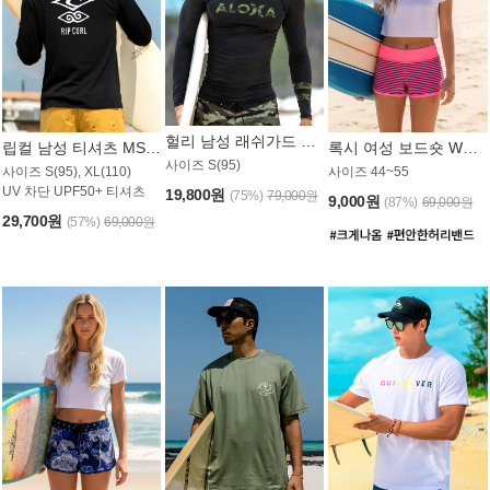
헐리 남성 래쉬가드 MT521CHL
립컬 남성 티셔츠 MST445BRC
록시 여성 보드숏 WB773KRX
사이즈 S(95)
사이즈 S(95), XL(110)
사이즈 44~55
UV 차단 UPF50+ 티셔츠
19,800원
(75%)
79,000원
9,000원
(87%)
69,000원
29,700원
(57%)
69,000원