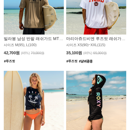
빌라봉 남성 반팔 래쉬가드 MT1082GBB
마리아쥬드비엔 루즈핏 래쉬가드 JMT005W
사이즈 M(95), L(100)
사이즈 XS(90)~XXL(115)
42,700원
35,100원
(46%)
79,000원
(46%)
65,000원
N