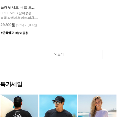
플래닛서프 서프 모자 UAC007PS
FREE SIZE / 남녀공용
블랙,라벤더,화이트,피치,그레이,오트밀 6컬러
29,300원
(63%)
79,000원
더 보기
특가세일