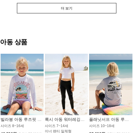
더 보기
아동 상품
빌라봉 아동 루즈핏 래쉬가드 GT813WBB
록시 아동 워터레깅스 GB672BRX
플래닛서프 아동 루즈핏 래쉬가드 UBT009GPS
사이즈 8~16세
사이즈 7~14세
사이즈 10~18세
이너 팬티 일체형