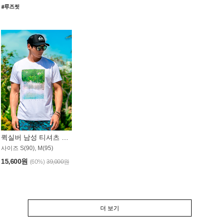
퀵실버 남성 티셔츠 MST357WQS
사이즈 S(90), M(95)
15,600원
(60%)
39,000원
더 보기