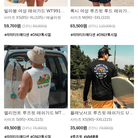
빌라봉 여성 래쉬가드 WT991BBB
록시 여성 루즈핏 후드 래쉬가드 WT555WRX
S
사이즈 XS(85)~XL(105) / 레귤러핏
사이즈 M(90)~3XL(110)
59,700원
65,500원
(33%)
89,000원
(45%)
119,000원
엘리먼트 루즈핏 래쉬가드 MT1114WEM
플래닛서프 루즈핏 래쉬가드 UMT010BPS
사이즈 S(95)~XXL(115)
사이즈 XS(90)~XXL(115)
PS
49,500원
35,600원
(34%)
75,000원
(55%)
79,000원