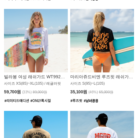
빌라봉 여성 래쉬가드 WT992WBB
마리아쥬드비엔 루즈핏 래쉬가드 JWT013O
사이즈 XS(85)~XL(105) / 레귤러핏
사이즈 S(95)~L(105)
011PS
59,700원
35,100원
(33%)
89,000원
(46%)
65,000원