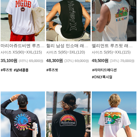
마리아쥬드비엔 루즈핏 래쉬가드 JMT005W
헐리 남성 민소매 래쉬가드 MT1155BHL
엘리먼트 루즈핏 래쉬가드 MT1114WEM
사이즈 XS(90)~XXL(115)
사이즈 S(95)~3XL(120)
사이즈 S(95)~XXL(115)
35,100원
48,300원
49,500원
(46%)
65,000원
(30%)
69,000원
(34%)
75,000원