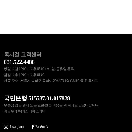
록시걸 고객센터
031.522.4488
평일 오전 10:00 ~ 오후 05:00 / 토, 일, 공휴일 휴무
점심 오후 12:00 ~ 오후 01:00
반품 주소 : 서울시 송파구 동남로 20길 53 1층 CJ대한통운 록시걸
국민은행 515537.01.017828
무통장 입금 결제 또는 교환/반품 비용은 위 계좌로 입금바랍니다.
예금주 : (주)에스에이코리아
Instargram
Facebook