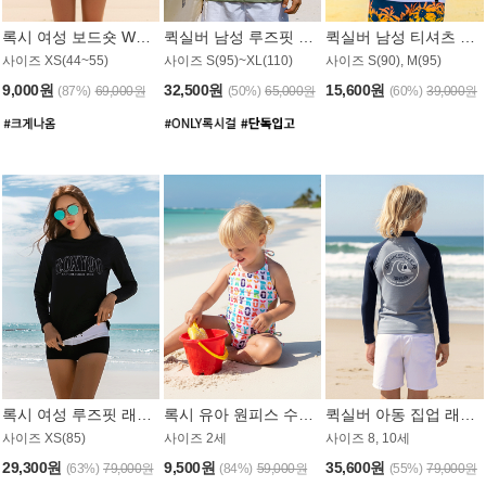
록시 여성 보드숏 WB791PRX
퀵실버 남성 루즈핏 래쉬가드 MT1072GQS
퀵실버 남성 티셔츠 MST356WQS
사이즈 XS(44~55)
사이즈 S(95)~XL(110)
사이즈 S(90), M(95)
9,000원
32,500원
15,600원
(87%)
69,000원
(50%)
65,000원
(60%)
39,000원
록시 여성 루즈핏 래쉬가드 WT909BRX
록시 유아 원피스 수영복 B588W
퀵실버 아동 집업 래쉬가드 BT682LQS
사이즈 XS(85)
사이즈 2세
사이즈 8, 10세
29,300원
9,500원
35,600원
(63%)
79,000원
(84%)
59,000원
(55%)
79,000원