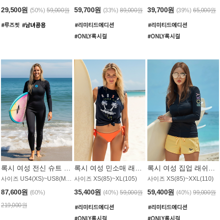
29,500원
59,700원
39,700원
(50%)
59,000원
(33%)
89,000원
(39%)
65,000원
록시 여성 전신 슈트 (4/3mm) WS221KRX
록시 여성 민소매 래쉬가드 WT907BRX
록시 여성 집업 래쉬가드 WT868BRX
사이즈 US4(XS)~US8(M) / 후면 지퍼
사이즈 XS(85)~XL(105)
사이즈 XS(85)~XXL(110)
87,600원
35,400원
59,400원
(60%)
(40%)
59,000원
(40%)
99,000원
219,000원