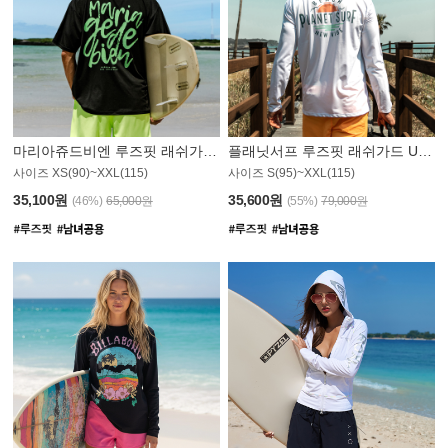
마리아쥬드비엔 루즈핏 래쉬가드 JMT004B
플래닛서프 루즈핏 래쉬가드 UMT008WPS
사이즈 XS(90)~XXL(115)
사이즈 S(95)~XXL(115)
35,100원
35,600원
(46%)
65,000원
(55%)
79,000원