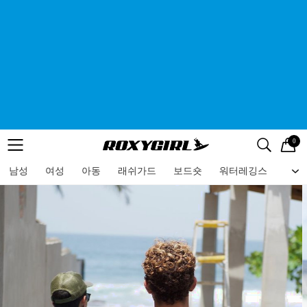
0
로고
메뉴
검색
메뉴
남성
여성
아동
래쉬가드
보드숏
워터레깅스
비치