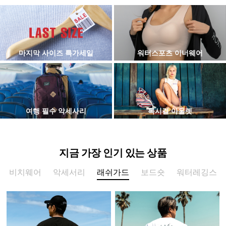
마지막 사이즈 특가세일
워터스포츠 이너웨어
여행 필수 악세사리
록시걸 아울렛
지금 가장 인기 있는 상품
비치웨어
악세서리
래쉬가드
보드숏
워터레깅스