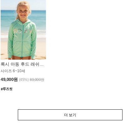
록시 아동 후드 래쉬가드 GT764MRX
사이즈 6~10세
49,000원
(45%)
89,000원
더 보기