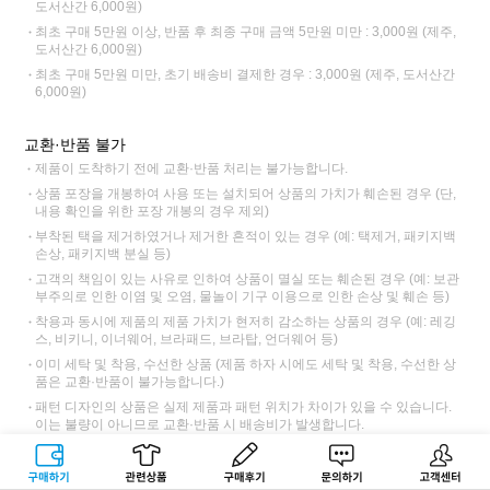
도서산간 6,000원)
최초 구매 5만원 이상, 반품 후 최종 구매 금액 5만원 미만 : 3,000원 (제주,
도서산간 6,000원)
최초 구매 5만원 미만, 초기 배송비 결제한 경우 : 3,000원 (제주, 도서산간
6,000원)
교환·반품 불가
제품이 도착하기 전에 교환·반품 처리는 불가능합니다.
상품 포장을 개봉하여 사용 또는 설치되어 상품의 가치가 훼손된 경우 (단,
내용 확인을 위한 포장 개봉의 경우 제외)
부착된 택을 제거하였거나 제거한 흔적이 있는 경우 (예: 택제거, 패키지백
손상, 패키지백 분실 등)
고객의 책임이 있는 사유로 인하여 상품이 멸실 또는 훼손된 경우 (예: 보관
부주의로 인한 이염 및 오염, 물놀이 기구 이용으로 인한 손상 및 훼손 등)
착용과 동시에 제품의 제품 가치가 현저히 감소하는 상품의 경우 (예: 레깅
스, 비키니, 이너웨어, 브라패드, 브라탑, 언더웨어 등)
이미 세탁 및 착용, 수선한 상품 (제품 하자 시에도 세탁 및 착용, 수선한 상
품은 교환·반품이 불가능합니다.)
패턴 디자인의 상품은 실제 제품과 패턴 위치가 차이가 있을 수 있습니다.
이는 불량이 아니므로 교환·반품 시 배송비가 발생합니다.
사이즈는 측정 방법에 따라 오차가 발생될 수 있으며, 색상은 모니터 설정과
사양에 따라 차이가 있을 수 있습니다. 이는 불량이 아니므로 교환·반품 시
구매하기
관련상품
상품후기
문의하기
고객센터
배송비가 발생됩니다.