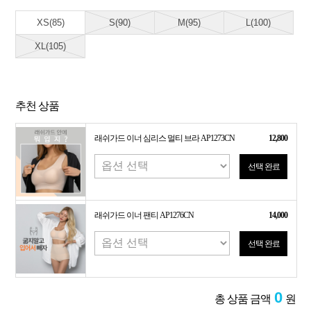
XS(85)
S(90)
M(95)
L(100)
XL(105)
추천 상품
래쉬가드 이너 심리스 멀티 브라 AP1273CN
12,800
선택 완료
래쉬가드 이너 팬티 AP1276CN
14,000
선택 완료
0
총 상품 금액
원