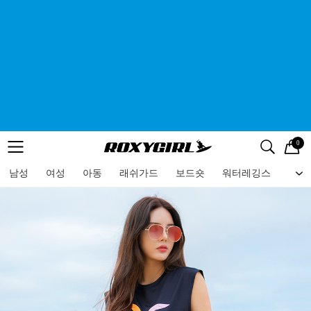
0
로고
메뉴
검색
메뉴
남성
여성
아동
래쉬가드
보드숏
워터레깅스
비치