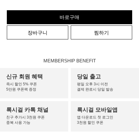
바로구매
장바구니
찜하기
MEMBERSHIP BENEFIT
신규 회원 혜택
당일 출고
즉시 할인 5% 쿠폰
평일 오후 3시 이전
5만원 쿠폰팩 증정
결제 완료시 당일 발송
록시걸 카톡 채널
록시걸 모바일앱
친구 추가시 3천원 쿠폰
앱 다운로드 첫 로그인
중복 사용 가능
3천원 할인 쿠폰