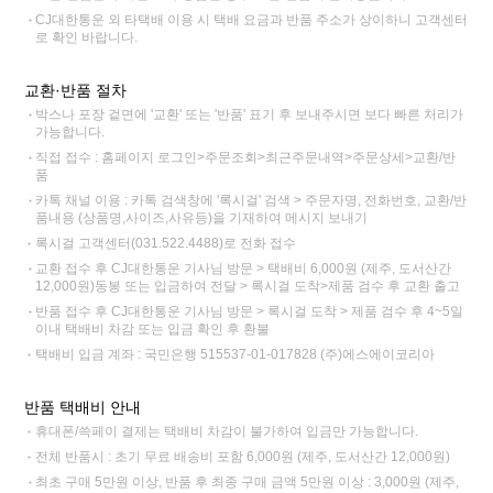
CJ대한통운 외 타택배 이용 시 택배 요금과 반품 주소가 상이하니 고객센터
로 확인 바랍니다.
교환·반품 절차
박스나 포장 겉면에 '교환' 또는 '반품' 표기 후 보내주시면 보다 빠른 처리가
가능합니다.
직접 접수 : 홈페이지 로그인>주문조회>최근주문내역>주문상세>교환/반
품
카톡 채널 이용 : 카톡 검색창에 '록시걸' 검색 > 주문자명, 전화번호, 교환/반
품내용 (상품명,사이즈,사유등)을 기재하여 메시지 보내기
록시걸 고객센터(031.522.4488)로 전화 접수
교환 접수 후 CJ대한통운 기사님 방문 > 택배비 6,000원 (제주, 도서산간
12,000원)동봉 또는 입금하여 전달 > 록시걸 도착>제품 검수 후 교환 출고
반품 접수 후 CJ대한통운 기사님 방문 > 록시걸 도착 > 제품 검수 후 4~5일
이내 택배비 차감 또는 입금 확인 후 환불
택배비 입금 계좌 : 국민은행 515537-01-017828 (주)에스에이코리아
반품 택배비 안내
휴대폰/쓱페이 결제는 택배비 차감이 불가하여 입금만 가능합니다.
전체 반품시 : 초기 무료 배송비 포함 6,000원 (제주, 도서산간 12,000원)
최초 구매 5만원 이상, 반품 후 최종 구매 금액 5만원 이상 : 3,000원 (제주,