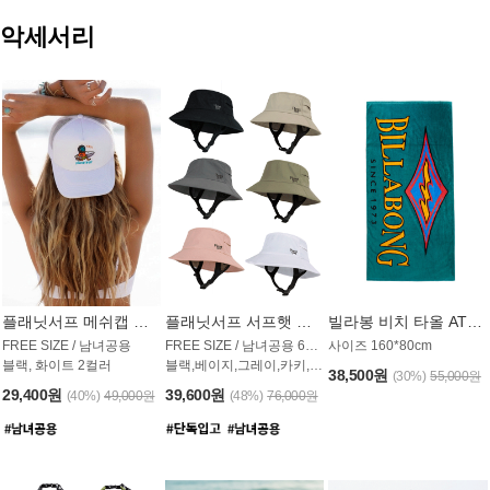
악세서리
플래닛서프 메쉬캡 모자 UAC009PS
플래닛서프 서프햇 모자 UAC002PS
빌라봉 비치 타올 AT1768PBB
FREE SIZE / 남녀공용
FREE SIZE / 남녀공용 6컬러
사이즈 160*80cm
블랙, 화이트 2컬러
블랙,베이지,그레이,카키,핑크,화이트
38,500원
(30%)
55,000원
29,400원
39,600원
(40%)
49,000원
(48%)
76,000원