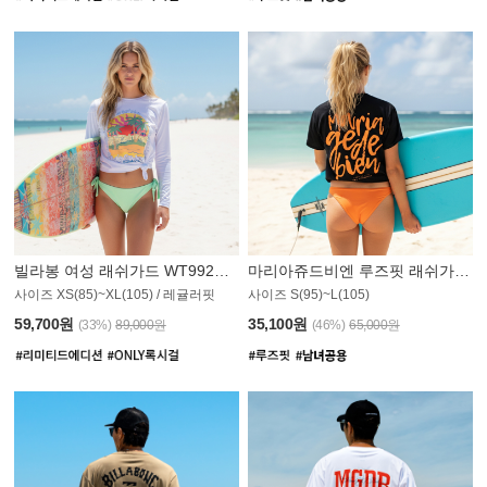
빌라봉 여성 래쉬가드 WT992WBB
마리아쥬드비엔 루즈핏 래쉬가드 JWT013O
사이즈 XS(85)~XL(105) / 레귤러핏
사이즈 S(95)~L(105)
011PS
59,700원
35,100원
(33%)
89,000원
(46%)
65,000원