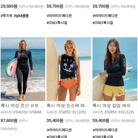
29,500원
59,700원
39,700원
(50%)
59,000원
(33%)
89,000원
(39%)
65,000원
록시 여성 전신 슈트 (4/3mm) WS221KRX
록시 여성 민소매 래쉬가드 WT907BRX
록시 여성 집업 래쉬가드 WT868BRX
사이즈 US4(XS)~US8(M) / 후면 지퍼
사이즈 XS(85)~XL(105)
사이즈 XS(85)~XXL(110)
87,600원
35,400원
59,400원
(60%)
(40%)
59,000원
(40%)
99,000원
219,000원