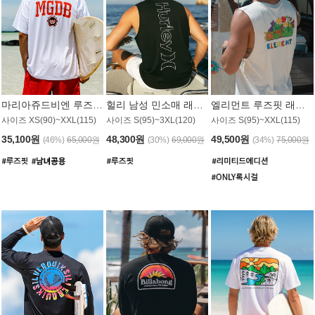
마리아쥬드비엔 루즈핏 래쉬가드 JMT005W
헐리 남성 민소매 래쉬가드 MT1155BHL
엘리먼트 루즈핏 래쉬가드 MT1114WEM
사이즈 XS(90)~XXL(115)
사이즈 S(95)~3XL(120)
사이즈 S(95)~XXL(115)
35,100원
48,300원
49,500원
(46%)
65,000원
(30%)
69,000원
(34%)
75,000원