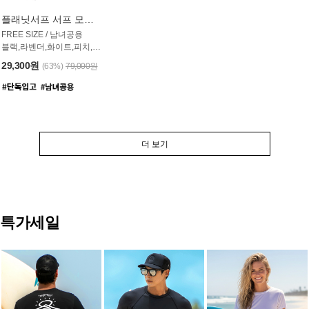
플래닛서프 서프 모자 UAC007PS
FREE SIZE / 남녀공용
블랙,라벤더,화이트,피치,그레이,오트밀 6컬러
29,300원
(63%)
79,000원
더 보기
특가세일