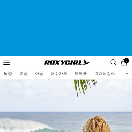
0
로고
메뉴
검색
메뉴
남성
여성
아동
래쉬가드
보드숏
워터레깅스
비치