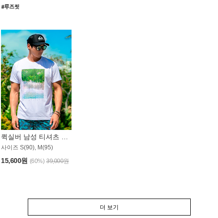
퀵실버 남성 티셔츠 MST357WQS
사이즈 S(90), M(95)
15,600원
(60%)
39,000원
더 보기