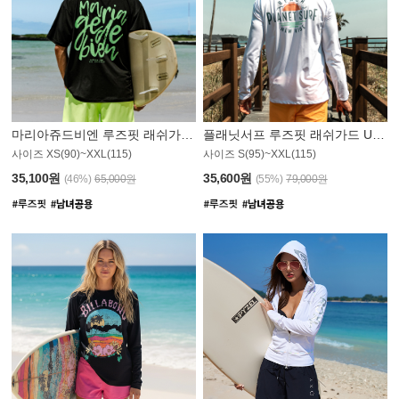
마리아쥬드비엔 루즈핏 래쉬가드 JMT004B
플래닛서프 루즈핏 래쉬가드 UMT008WPS
사이즈 XS(90)~XXL(115)
사이즈 S(95)~XXL(115)
35,100원
35,600원
(46%)
65,000원
(55%)
79,000원