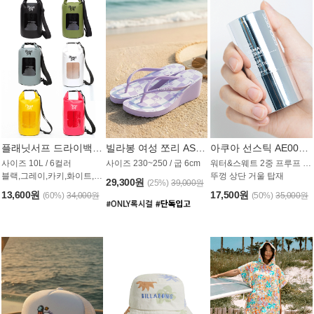
플래닛서프 드라이백 UAB009PS
빌라봉 여성 쪼리 AS1862PBB
아쿠아 선스틱 AE008MG
사이즈 10L / 6컬러
사이즈 230~250 / 굽 6cm
워터&스웨트 2중 프루프 / SPF 50+
블랙,그레이,카키,화이트,옐로우,핑크
뚜껑 상단 거울 탑재
29,300원
(25%)
39,000원
13,600원
17,500원
(60%)
34,000원
(50%)
35,000원