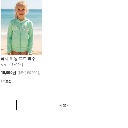
록시 아동 후드 래쉬가드 GT764MRX
사이즈 6~10세
49,000원
(45%)
89,000원
더 보기