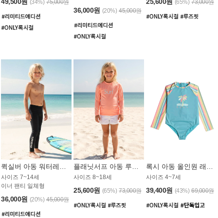
49,500원
25,600원
(34%)
75,000원
(65%)
73,000원
36,000원
(20%)
45,000원
퀵실버 아동 워터레깅스 BB776BQS
플래닛서프 아동 루즈핏 래쉬가드 UGT012CPS
록시 아동 올인원 래쉬가드 GT811BRX
사이즈 7~14세
사이즈 8~18세
사이즈 4~7세
이너 팬티 일체형
25,600원
39,400원
(65%)
73,000원
(43%)
69,000원
36,000원
(20%)
45,000원