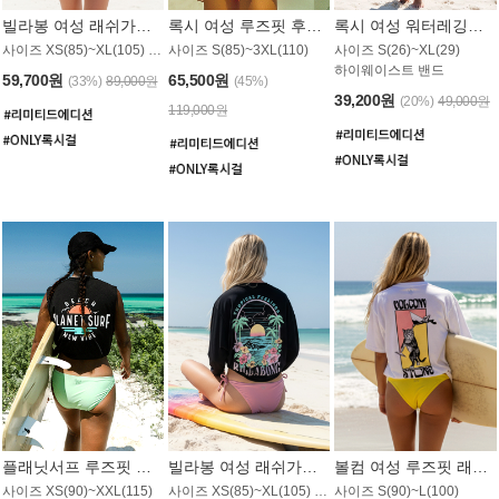
빌라봉 여성 래쉬가드 WT992WBB
록시 여성 루즈핏 후드 래쉬가드 WT556BRX
록시 여성 워터레깅스 WB1016BRX
사이즈 XS(85)~XL(105) / 레귤러핏
사이즈 S(85)~3XL(110)
사이즈 S(26)~XL(29)
하이웨이스트 밴드
59,700원
65,500원
(33%)
89,000원
(45%)
39,200원
(20%)
49,000원
119,000원
플래닛서프 루즈핏 래쉬가드 UWT044BPS
빌라봉 여성 래쉬가드 WT988BBB
볼컴 여성 루즈핏 래쉬가드 MT1005VC
사이즈 XS(90)~XXL(115)
사이즈 XS(85)~XL(105) / 오버핏
사이즈 S(90)~L(100)