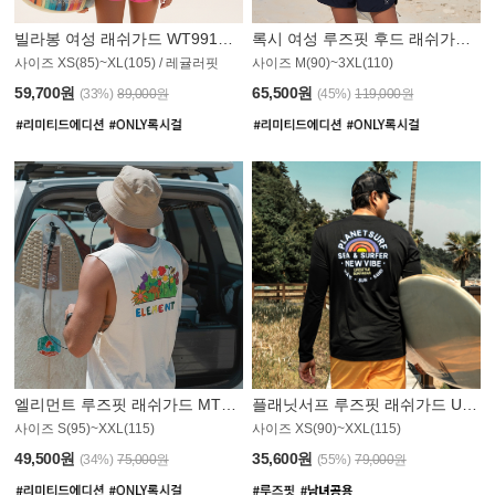
빌라봉 여성 래쉬가드 WT991BBB
록시 여성 루즈핏 후드 래쉬가드 WT555WRX
S
사이즈 XS(85)~XL(105) / 레귤러핏
사이즈 M(90)~3XL(110)
59,700원
65,500원
(33%)
89,000원
(45%)
119,000원
엘리먼트 루즈핏 래쉬가드 MT1114WEM
플래닛서프 루즈핏 래쉬가드 UMT010BPS
사이즈 S(95)~XXL(115)
사이즈 XS(90)~XXL(115)
PS
49,500원
35,600원
(34%)
75,000원
(55%)
79,000원