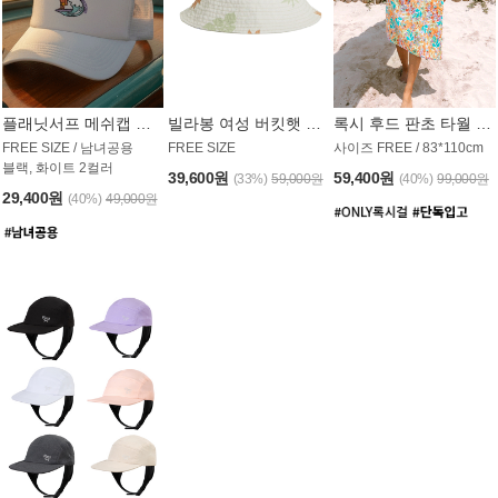
플래닛서프 메쉬캡 모자 UAC008PS
빌라봉 여성 버킷햇 AC1971MBB
록시 후드 판초 타월 AT1765WRX
FREE SIZE / 남녀공용
FREE SIZE
사이즈 FREE / 83*110cm
블랙, 화이트 2컬러
39,600원
59,400원
(33%)
59,000원
(40%)
99,000원
29,400원
(40%)
49,000원