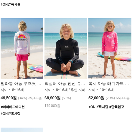
빌라봉 아동 루즈핏 래쉬가드 BT804WBB
퀵실버 아동 전신 슈트 (3/2mm) BS023KQS
록시 아동 래쉬가드 GT815MRX
사이즈 8~16세
사이즈 8~16세 / 후면 지퍼
사이즈 10~16세
49,500원
69,900원
52,000원
(34%)
75,000원
(61%)
(20%)
65,000원
179,000원