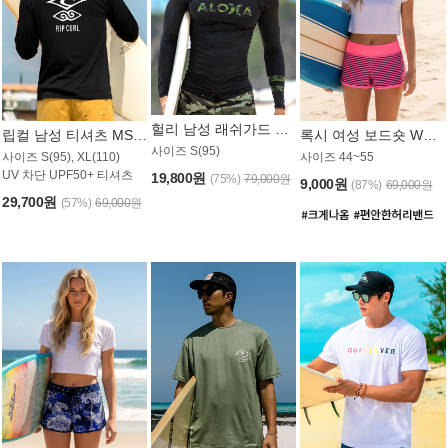
헐리 남성 래쉬가드 MT521CHL
립컬 남성 티셔츠 MST445BRC
록시 여성 보드숏 WB773KRX
사이즈 S(95)
사이즈 S(95), XL(110)
사이즈 44~55
UV 차단 UPF50+ 티셔츠
19,800원
(75%)
79,000원
9,000원
(87%)
69,000원
29,700원
(57%)
69,000원