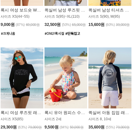
록시 여성 보드숏 WB791PRX
퀵실버 남성 루즈핏 래쉬가드 MT1072GQS
퀵실버 남성 티셔츠 MST356WQS
사이즈 XS(44~55)
사이즈 S(95)~XL(110)
사이즈 S(90), M(95)
9,000원
32,500원
15,600원
(87%)
69,000원
(50%)
65,000원
(60%)
39,000원
록시 여성 루즈핏 래쉬가드 WT909BRX
록시 유아 원피스 수영복 B588W
퀵실버 아동 집업 래쉬가드 BT682LQS
사이즈 XS(85)
사이즈 2세
사이즈 8, 10세
29,300원
9,500원
35,600원
(63%)
79,000원
(84%)
59,000원
(55%)
79,000원