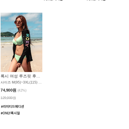
록시 여성 루즈핏 후드 래쉬가드 WT900BRX
사이즈 M(95)~3XL(115) / 롱기장 타입
74,900원
(42%)
129,000원