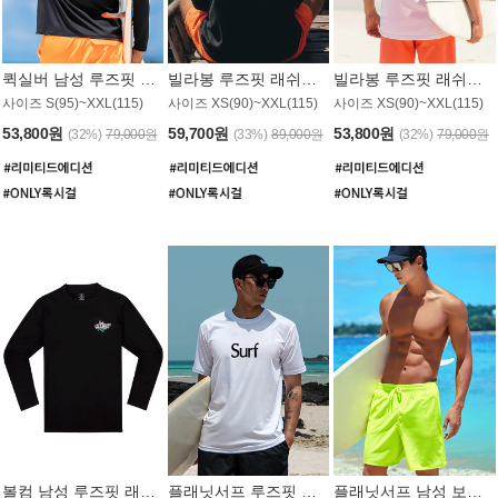
퀵실버 남성 루즈핏 래쉬가드 MT1017BQS
빌라봉 루즈핏 래쉬가드 MT1129BBB
빌라봉 루즈핏 래쉬가드 MT1135WBB
사이즈 S(95)~XXL(115)
사이즈 XS(90)~XXL(115)
사이즈 XS(90)~XXL(115)
53,800원
59,700원
53,800원
(32%)
79,000원
(33%)
89,000원
(32%)
79,000원
볼컴 남성 루즈핏 래쉬가드 MT1008BVC
플래닛서프 루즈핏 래쉬가드 UMT026WPS
플래닛서프 남성 보드숏 UMB002GPS