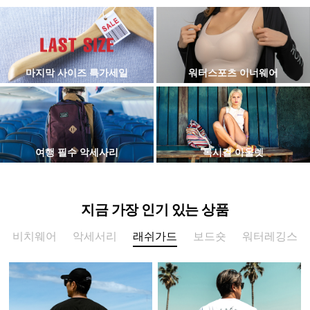
마지막 사이즈 특가세일
워터스포츠 이너웨어
여행 필수 악세사리
록시걸 아울렛
지금 가장 인기 있는 상품
비치웨어
악세서리
래쉬가드
보드숏
워터레깅스