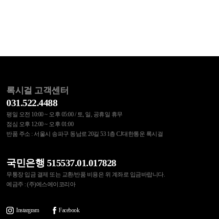
록시걸 고객센터
031.522.4488
평일 오전 10:00 ~ 오후 05:00 / 토, 일, 공휴일 휴무
점심 오후 12:00 ~ 오후 01:00
반품 주소 : 서울시 송파구 동남로 20길 53 1층 CJ대한통운 록시걸
국민은행 515537.01.017828
무통장 입금 결제 또는 교환/반품 비용은 위 계좌로 입금바랍니다.
예금주 : (주)에스에이코리아
Instargram
Facebook