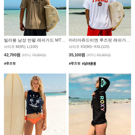
빌라봉 남성 반팔 래쉬가드 MT1082GBB
마리아쥬드비엔 루즈핏 래쉬가드 JMT005W
사이즈 M(95), L(100)
사이즈 XS(90)~XXL(115)
42,700원
35,100원
(46%)
79,000원
(46%)
65,000원
N