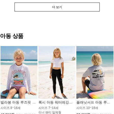
더 보기
아동 상품
빌라봉 아동 루즈핏 래쉬가드 GT813WBB
록시 아동 워터레깅스 GB672BRX
플래닛서프 아동 루즈핏 래쉬가드 UBT009GPS
사이즈 8~16세
사이즈 7~14세
사이즈 10~18세
이너 팬티 일체형