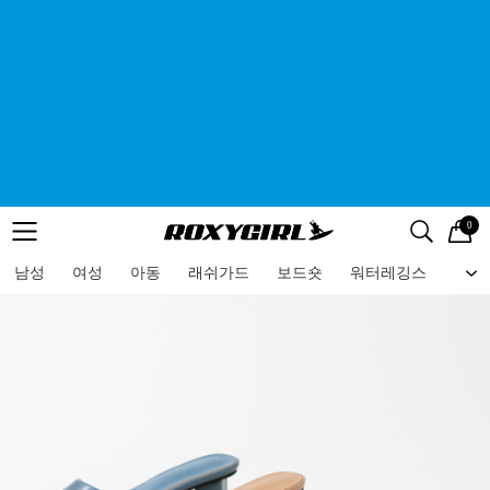
0
로고
메뉴
검색
메뉴
남성
여성
아동
래쉬가드
보드숏
워터레깅스
비치