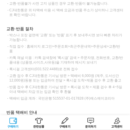
교환·반품불가 사전 고지 상품인 경우 교환·반품이 불가능합니다.
CJ대한통운 외 타택배 이용 시 택배 요금과 반품 주소가 상이하니 고객센터
로 확인 바랍니다.
교환·반품 절차
박스나 포장 겉면에 '교환' 또는 '반품' 표기 후 보내주시면 보다 빠른 처리가
가능합니다.
직접 접수 : 홈페이지 로그인>주문조회>최근주문내역>주문상세>교환/반
품
카톡 채널 이용 : 카톡 검색창에 '록시걸' 검색 > 주문자명, 전화번호, 교환/반
품내용 (상품명,사이즈,사유등)을 기재하여 메시지 보내기
록시걸 고객센터(031.522.4488)로 전화 접수
교환 접수 후 CJ대한통운 기사님 방문 > 택배비 6,000원 (제주, 도서산간
12,000원)동봉 또는 입금하여 전달 > 록시걸 도착>제품 검수 후 교환 출고
반품 접수 후 CJ대한통운 기사님 방문 > 록시걸 도착 > 제품 검수 후 4~5일
이내 택배비 차감 또는 입금 확인 후 환불
택배비 입금 계좌 : 국민은행 515537-01-017828 (주)에스에이코리아
반품 택배비 안내
휴대폰/쓱페이 결제는 택배비 차감이 불가하여 입금만 가능합니다.
전체 반품시 : 초기 무료 배송비 포함 6,000원 (제주, 도서산간 12,000원)
구매하기
관련상품
상품후기
문의하기
고객센터