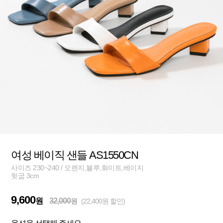
여성 베이직 샌들 AS1550CN
사이즈 230~240 / 오렌지,블루,화이트,베이지
뒷굽 3cm
9,600
원
32,000
원
(22,400원 할인)