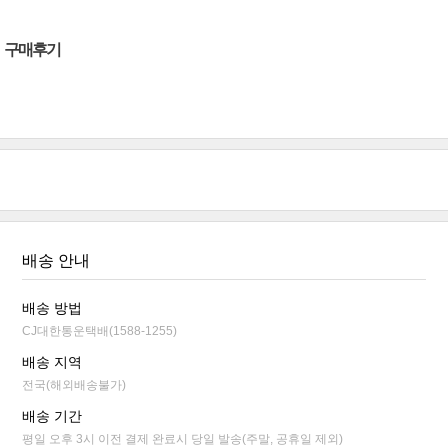
구매후기
배송 안내
배송 방법
CJ대한통운택배(1588-1255)
배송 지역
전국(해외배송불가)
배송 기간
평일 오후 3시 이전 결제 완료시 당일 발송(주말, 공휴일 제외)