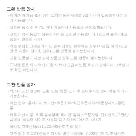
교환·반품 안내
택 제거와 제품 훼손 없이 CJ대한통운 택배로 3일 이내에 발송해주셔야 처
리 가능합니다.
교환/반품 접수 후 7일 이내 미도착시 자동으로 신청 철회됩니다.
교환의 경우 동일한 상품의 사이즈 교환만 가능합니다. (맞교환 불가 / 재고
품절시 반품만 가능)
최초 수령한 그대로가 아닌 일부 상품만 발송하는 경우 (사은품, 패키지, 포
장 등 내용이 상이한 경우) 교환·반품이 불가능합니다.
교환·반품불가 사전 고지 상품인 경우 교환·반품이 불가능합니다.
CJ대한통운 외 타택배 이용 시 택배 요금과 반품 주소가 상이하니 고객센터
로 확인 바랍니다.
교환·반품 절차
박스나 포장 겉면에 '교환' 또는 '반품' 표기 후 보내주시면 보다 빠른 처리가
가능합니다.
직접 접수 : 홈페이지 로그인>주문조회>최근주문내역>주문상세>교환/반
품
카톡 채널 이용 : 카톡 검색창에 '록시걸' 검색 > 주문자명, 전화번호, 교환/반
품내용 (상품명,사이즈,사유등)을 기재하여 메시지 보내기
록시걸 고객센터(031.522.4488)로 전화 접수
교환 접수 후 CJ대한통운 기사님 방문 > 택배비 6,000원 (제주, 도서산간