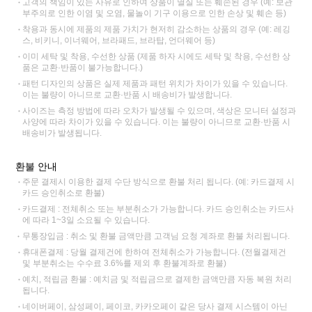
고객의 책임이 있는 사유로 인하여 상품이 멸실 또는 훼손된 경우 (예: 보관
부주의로 인한 이염 및 오염, 물놀이 기구 이용으로 인한 손상 및 훼손 등)
착용과 동시에 제품의 제품 가치가 현저히 감소하는 상품의 경우 (예: 레깅
스, 비키니, 이너웨어, 브라패드, 브라탑, 언더웨어 등)
이미 세탁 및 착용, 수선한 상품 (제품 하자 시에도 세탁 및 착용, 수선한 상
품은 교환·반품이 불가능합니다.)
패턴 디자인의 상품은 실제 제품과 패턴 위치가 차이가 있을 수 있습니다.
이는 불량이 아니므로 교환·반품 시 배송비가 발생합니다.
사이즈는 측정 방법에 따라 오차가 발생될 수 있으며, 색상은 모니터 설정과
사양에 따라 차이가 있을 수 있습니다. 이는 불량이 아니므로 교환·반품 시
배송비가 발생됩니다.
환불 안내
주문 결제시 이용한 결제 수단 방식으로 환불 처리 됩니다. (예: 카드결제 시
카드 승인취소로 환불)
카드결제 : 전체취소 또는 부분취소가 가능합니다. 카드 승인취소는 카드사
에 따라 1~3일 소요될 수 있습니다.
무통장입금 : 취소 및 환불 금액만큼 고객님 요청 계좌로 환불 처리됩니다.
휴대폰결제 : 당월 결제건에 한하여 전체취소가 가능합니다. (전월결제건
및 부분취소는 수수료 3.6%를 제외 후 환불계좌로 환불)
예치, 적립금 환불 : 예치금 및 적립금으로 결제한 금액만큼 자동 복원 처리
됩니다.
네이버페이, 삼성페이, 페이코, 카카오페이 같은 당사 결제 시스템이 아닌