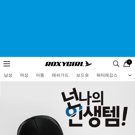
0
로고
메뉴
검색
메뉴
남성
여성
아동
래쉬가드
보드숏
워터레깅스
비치