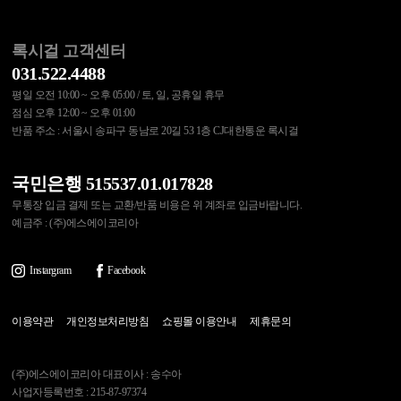
록시걸 고객센터
031.522.4488
평일 오전 10:00 ~ 오후 05:00 / 토, 일, 공휴일 휴무
점심 오후 12:00 ~ 오후 01:00
반품 주소 : 서울시 송파구 동남로 20길 53 1층 CJ대한통운 록시걸
국민은행 515537.01.017828
무통장 입금 결제 또는 교환/반품 비용은 위 계좌로 입금바랍니다.
예금주 : (주)에스에이코리아
Instargram
Facebook
이용약관
개인정보처리방침
쇼핑몰 이용안내
제휴문의
(주)에스에이코리아 대표이사 : 송수아
사업자등록번호 : 215-87-97374