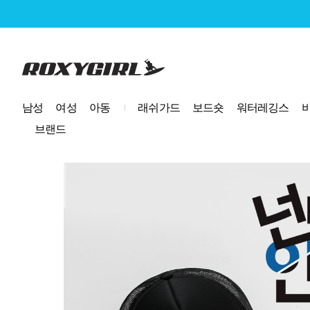
로고
남성
여성
아동
래쉬가드
보드숏
워터레깅스
브랜드