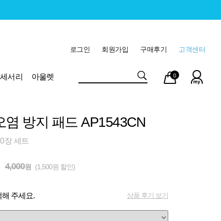
로그인
회원가입
구매후기
고객센터
마이
장바
악세서리
아울렛
0
페이
구니
염 방지 패드 AP1543CN
10장 세트
4,000
원
(1,500원 할인)
상품 후기 보기
해 주세요.