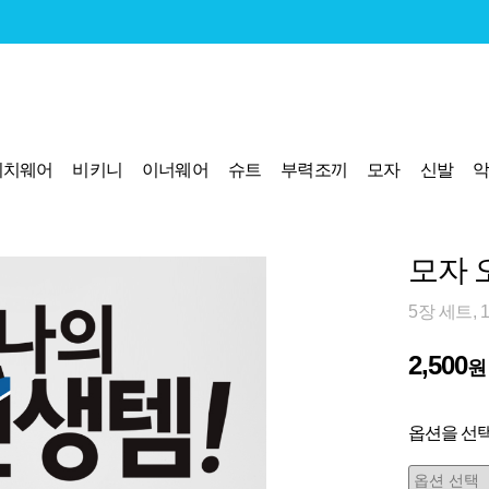
비치웨어
비키니
이너웨어
슈트
부력조끼
모자
신발
모자 오
5장 세트, 
2,500
원
옵션을 선택