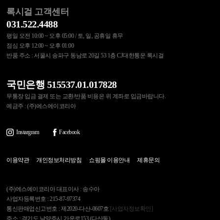
록시걸 고객센터
031.522.4488
평일 오전 10:00 ~ 오후 05:00 / 토, 일, 공휴일 휴무
점심 오후 12:00 ~ 오후 01:00
반품 주소 : 서울시 송파구 동남로 20길 53 1층 CJ대한통운 록시걸
국민은행 515537.01.017828
무통장 입금 결제 또는 교환/반품 비용은 위 계좌로 입금바랍니다.
예금주 : (주)에스에이코리아
Instargram
Facebook
이용약관
개인정보처리방침
쇼핑몰 이용안내
제휴문의
(주)에스에이코리아 대표이사 : 송수아
사업자등록번호 : 215-87-97374
통신판매업신고번호 : 제2020-다산-0607호
[사업자정보확인]
주소 : 경기도 남양주시 가운로153 (다산동)