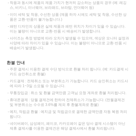
착용과 동시에 제품의 제품 가치가 현저히 감소하는 상품의 경우 (예: 레깅
스, 비키니, 이너웨어, 브라패드, 브라탑, 언더웨어 등)
이미 세탁 및 착용, 수선한 상품 (제품 하자 시에도 세탁 및 착용, 수선한 상
품은 교환·반품이 불가능합니다.)
패턴 디자인의 상품은 실제 제품과 패턴 위치가 차이가 있을 수 있습니다.
이는 불량이 아니므로 교환·반품 시 배송비가 발생합니다.
사이즈는 측정 방법에 따라 오차가 발생될 수 있으며, 색상은 모니터 설정과
사양에 따라 차이가 있을 수 있습니다. 이는 불량이 아니므로 교환·반품 시
배송비가 발생됩니다.
환불 안내
주문 결제시 이용한 결제 수단 방식으로 환불 처리 됩니다. (예: 카드결제 시
카드 승인취소로 환불)
카드결제 : 전체취소 또는 부분취소가 가능합니다. 카드 승인취소는 카드사
에 따라 1~3일 소요될 수 있습니다.
무통장입금 : 취소 및 환불 금액만큼 고객님 요청 계좌로 환불 처리됩니다.
휴대폰결제 : 당월 결제건에 한하여 전체취소가 가능합니다. (전월결제건
및 부분취소는 수수료 3.6%를 제외 후 환불계좌로 환불)
예치, 적립금 환불 : 예치금 및 적립금으로 결제한 금액만큼 자동 복원 처리
됩니다.
네이버페이, 삼성페이, 페이코, 카카오페이 같은 당사 결제 시스템이 아닌
제휴 결제사를 이용한 결제건은 해당 결제사에서 환불 처리됩니다.