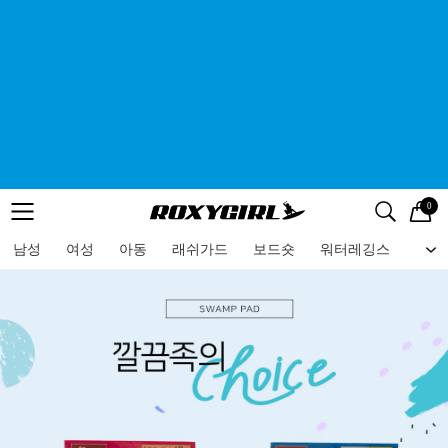
0
로고
메뉴
검색
메뉴
남성
여성
아동
래쉬가드
보드숏
워터레깅스
비치