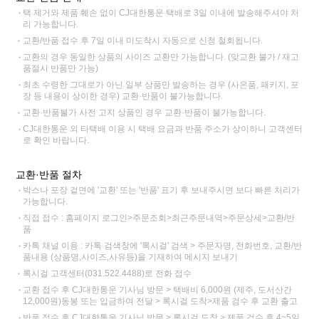
택 제거와 제품 훼손 없이 CJ대한통운 택배로 3일 이내에 발송해주셔야 처
리 가능합니다.
교환/반품 접수 후 7일 이내 미도착시 자동으로 신청 철회됩니다.
교환의 경우 동일한 상품의 사이즈 교환만 가능합니다. (맞교환 불가 / 재고
품절시 반품만 가능)
최초 수령한 그대로가 아닌 일부 상품만 발송하는 경우 (사은품, 패키지, 포
장 등 내용이 상이한 경우) 교환·반품이 불가능합니다.
교환·반품불가 사전 고지 상품인 경우 교환·반품이 불가능합니다.
CJ대한통운 외 타택배 이용 시 택배 요금과 반품 주소가 상이하니 고객센터
로 확인 바랍니다.
교환·반품 절차
박스나 포장 겉면에 '교환' 또는 '반품' 표기 후 보내주시면 보다 빠른 처리가
가능합니다.
직접 접수 : 홈페이지 로그인>주문조회>최근주문내역>주문상세>교환/반
품
카톡 채널 이용 : 카톡 검색창에 '록시걸' 검색 > 주문자명, 전화번호, 교환/반
품내용 (상품명,사이즈,사유등)을 기재하여 메시지 보내기
록시걸 고객센터(031.522.4488)로 전화 접수
교환 접수 후 CJ대한통운 기사님 방문 > 택배비 6,000원 (제주, 도서산간
12,000원)동봉 또는 입금하여 전달 > 록시걸 도착>제품 검수 후 교환 출고
반품 접수 후 CJ대한통운 기사님 방문 > 록시걸 도착 > 제품 검수 후 4~5일