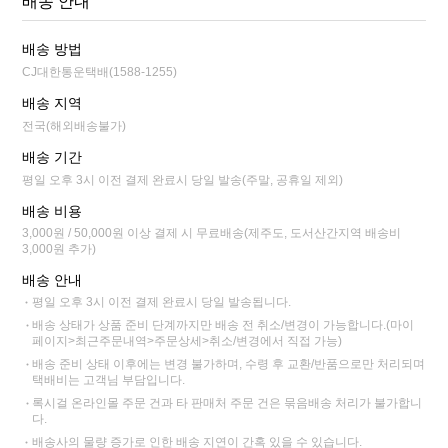
배송 안내
배송 방법
CJ대한통운택배(1588-1255)
배송 지역
전국(해외배송불가)
배송 기간
평일 오후 3시 이전 결제 완료시 당일 발송(주말, 공휴일 제외)
배송 비용
3,000원 / 50,000원 이상 결제 시 무료배송(제주도, 도서산간지역 배송비
3,000원 추가)
배송 안내
평일 오후 3시 이전 결제 완료시 당일 발송됩니다.
배송 상태가 상품 준비 단계까지만 배송 전 취소/변경이 가능합니다.(마이
페이지>최근주문내역>주문상세>취소/변경에서 직접 가능)
배송 준비 상태 이후에는 변경 불가하며, 수령 후 교환/반품으로만 처리되며
택배비는 고객님 부담입니다.
록시걸 온라인몰 주문 건과 타 판매처 주문 건은 묶음배송 처리가 불가합니
다.
배송사의 물량 증가로 인한 배송 지연이 간혹 있을 수 있습니다.