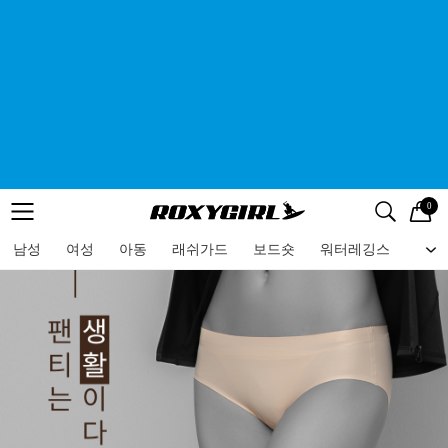
0
로고
메뉴
검색
메뉴
남성
여성
아동
래쉬가드
보드숏
워터레깅스
비치