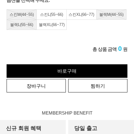
옵션을 선택해 주세요.
스킨M(44~55)
스킨L(55~66)
스킨XL(66~77)
블랙M(44~55)
블랙L(55~66)
블랙XL(66~77)
0
총 상품 금액
원
바로구매
장바구니
찜하기
MEMBERSHIP BENEFIT
신규 회원 혜택
당일 출고