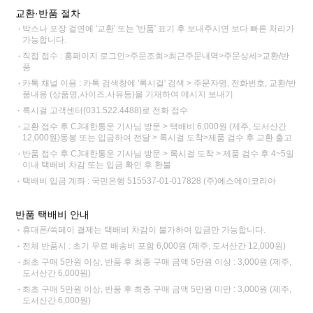
교환·반품 절차
박스나 포장 겉면에 '교환' 또는 '반품' 표기 후 보내주시면 보다 빠른 처리가
가능합니다.
직접 접수 : 홈페이지 로그인>주문조회>최근주문내역>주문상세>교환/반
품
카톡 채널 이용 : 카톡 검색창에 '록시걸' 검색 > 주문자명, 전화번호, 교환/반
품내용 (상품명,사이즈,사유등)을 기재하여 메시지 보내기
록시걸 고객센터(031.522.4488)로 전화 접수
교환 접수 후 CJ대한통운 기사님 방문 > 택배비 6,000원 (제주, 도서산간
12,000원)동봉 또는 입금하여 전달 > 록시걸 도착>제품 검수 후 교환 출고
반품 접수 후 CJ대한통운 기사님 방문 > 록시걸 도착 > 제품 검수 후 4~5일
이내 택배비 차감 또는 입금 확인 후 환불
택배비 입금 계좌 : 국민은행 515537-01-017828 (주)에스에이코리아
반품 택배비 안내
휴대폰/쓱페이 결제는 택배비 차감이 불가하여 입금만 가능합니다.
전체 반품시 : 초기 무료 배송비 포함 6,000원 (제주, 도서산간 12,000원)
최초 구매 5만원 이상, 반품 후 최종 구매 금액 5만원 이상 : 3,000원 (제주,
도서산간 6,000원)
최초 구매 5만원 이상, 반품 후 최종 구매 금액 5만원 미만 : 3,000원 (제주,
도서산간 6,000원)