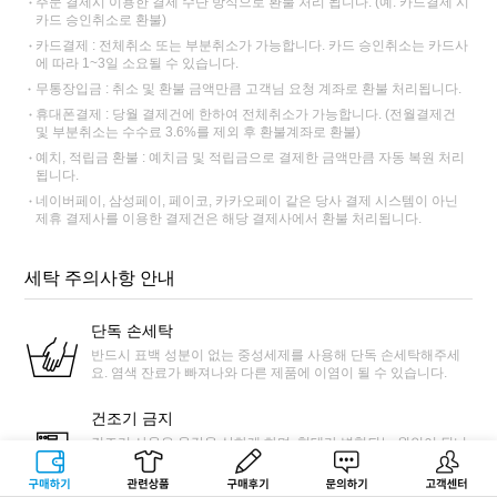
주문 결제시 이용한 결제 수단 방식으로 환불 처리 됩니다. (예: 카드결제 시
카드 승인취소로 환불)
카드결제 : 전체취소 또는 부분취소가 가능합니다. 카드 승인취소는 카드사
에 따라 1~3일 소요될 수 있습니다.
무통장입금 : 취소 및 환불 금액만큼 고객님 요청 계좌로 환불 처리됩니다.
휴대폰결제 : 당월 결제건에 한하여 전체취소가 가능합니다. (전월결제건
및 부분취소는 수수료 3.6%를 제외 후 환불계좌로 환불)
예치, 적립금 환불 : 예치금 및 적립금으로 결제한 금액만큼 자동 복원 처리
됩니다.
네이버페이, 삼성페이, 페이코, 카카오페이 같은 당사 결제 시스템이 아닌
제휴 결제사를 이용한 결제건은 해당 결제사에서 환불 처리됩니다.
세탁 주의사항 안내
단독 손세탁
반드시 표백 성분이 없는 중성세제를 사용해 단독 손세탁해주세
요. 염색 잔료가 빠져나와 다른 제품에 이염이 될 수 있습니다.
건조기 금지
건조기 사용은 옷감을 상하게 하며, 형태가 변형되는 원인이 됩니
다.절대 사용하지 말아주세요. 서늘한 그늘에서 자연건조를 권장
합니다.
구매하기
관련상품
상품후기
문의하기
고객센터