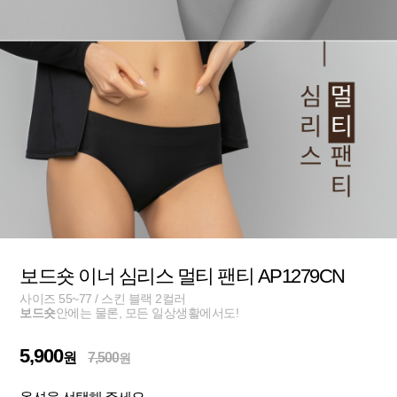
보드숏 이너 심리스 멀티 팬티 AP1279CN
사이즈 55~77 / 스킨 블랙 2컬러
보드숏
안에는 물론, 모든 일상생활에서도!
5,900
원
7,500
원